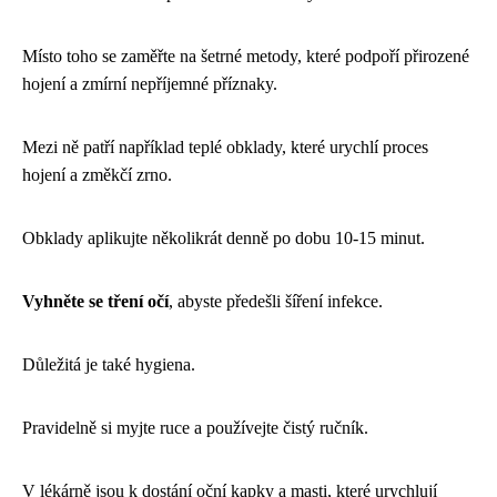
Místo toho se zaměřte na šetrné metody, které podpoří přirozené
hojení a zmírní nepříjemné příznaky.
Mezi ně patří například teplé obklady, které urychlí proces
hojení a změkčí zrno.
Obklady aplikujte několikrát denně po dobu 10-15 minut.
Vyhněte se tření očí
, abyste předešli šíření infekce.
Důležitá je také hygiena.
Pravidelně si myjte ruce a používejte čistý ručník.
V lékárně jsou k dostání oční kapky a masti, které urychlují