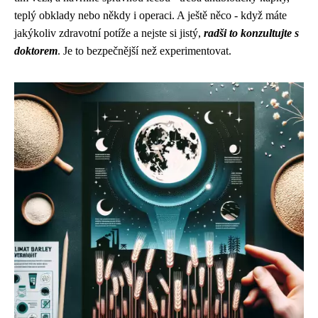
teplý obklady nebo někdy i operaci. A ještě něco - když máte
jakýkoliv zdravotní potíže a nejste si jistý,
radši to konzultujte s
doktorem
. Je to bezpečnější než experimentovat.