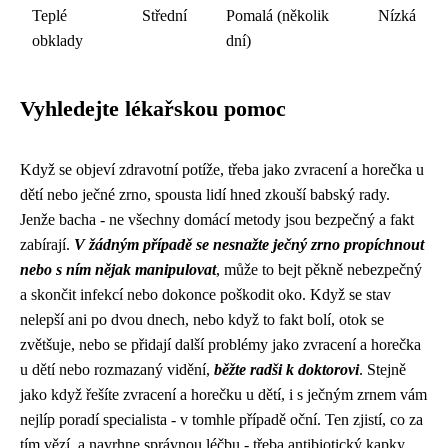
Teplé
Střední
Pomalá (několik
Nízká
obklady
dní)
Vyhledejte lékařskou pomoc
Když se objeví zdravotní potíže, třeba jako
zvracení a horečka u
dětí
nebo ječné zrno, spousta lidí hned zkouší babský rady.
Jenže bacha - ne všechny domácí metody jsou bezpečný a fakt
zabírají.
V žádným případě se nesnažte ječný zrno propíchnout
nebo s ním nějak manipulovat
, může to bejt pěkně nebezpečný
a skončit infekcí nebo dokonce poškodit oko. Když se stav
nelepší ani po dvou dnech, nebo když to fakt bolí, otok se
zvětšuje, nebo se přidají další problémy jako zvracení a horečka
u dětí nebo rozmazaný vidění,
běžte radši k doktorovi
. Stejně
jako když řešíte zvracení a horečku u dětí, i s ječným zrnem vám
nejlíp poradí specialista - v tomhle případě oční. Ten zjistí, co za
tím vězí, a navrhne správnou léčbu - třeba antibiotický kapky,