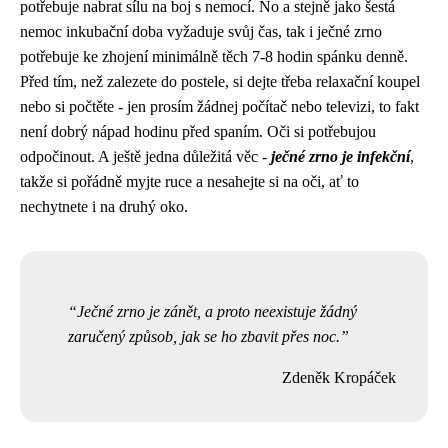
potřebuje nabrat sílu na boj s nemocí. No a stejně jako šestá
nemoc inkubační doba vyžaduje svůj čas, tak i ječné zrno
potřebuje ke zhojení minimálně těch 7-8 hodin spánku denně.
Před tím, než zalezete do postele, si dejte třeba relaxační koupel
nebo si počtěte - jen prosím žádnej počítač nebo televizi, to fakt
není dobrý nápad hodinu před spaním. Oči si potřebujou
odpočinout. A ještě jedna důležitá věc -
ječné zrno je infekční
,
takže si pořádně myjte ruce a nesahejte si na oči, ať to
nechytnete i na druhý oko.
Ječné zrno je zánět, a proto neexistuje žádný
zaručený způsob, jak se ho zbavit přes noc.
Zdeněk Kropáček