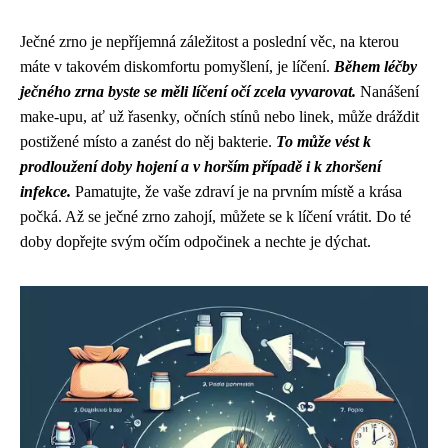
Ječné zrno je nepříjemná záležitost a poslední věc, na kterou
máte v takovém diskomfortu pomyšlení, je líčení.
Během léčby
ječného zrna byste se měli líčení očí zcela vyvarovat.
Nanášení
make-upu, ať už řasenky, očních stínů nebo linek, může dráždit
postižené místo a zanést do něj bakterie.
To může vést k
prodloužení doby hojení a v horším případě i k zhoršení
infekce.
Pamatujte, že vaše zdraví je na prvním místě a krása
počká. Až se ječné zrno zahojí, můžete se k líčení vrátit. Do té
doby dopřejte svým očím odpočinek a nechte je dýchat.