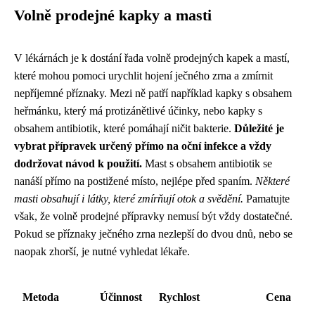
Volně prodejné kapky a masti
V lékárnách je k dostání řada volně prodejných kapek a mastí,
které mohou pomoci urychlit hojení ječného zrna a zmírnit
nepříjemné příznaky. Mezi ně patří například kapky s obsahem
heřmánku, který má protizánětlivé účinky, nebo kapky s
obsahem antibiotik, které pomáhají ničit bakterie.
Důležité je
vybrat přípravek určený přímo na oční infekce a vždy
dodržovat návod k použití.
Mast s obsahem antibiotik se
nanáší přímo na postižené místo, nejlépe před spaním.
Některé
masti obsahují i ​​látky, které zmírňují otok a svědění.
Pamatujte
však, že volně prodejné přípravky nemusí být vždy dostatečné.
Pokud se příznaky ječného zrna nezlepší do dvou dnů, nebo se
naopak zhorší, je nutné vyhledat lékaře.
Metoda
Účinnost
Rychlost
Cena