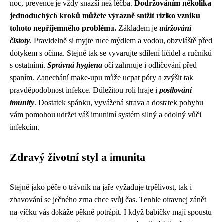
noc, prevence je vždy snazší než léčba.
Dodržováním několika
jednoduchých kroků můžete výrazně snížit riziko vzniku
tohoto nepříjemného problému.
Základem je
udržování
čistoty
. Pravidelně si myjte ruce mýdlem a vodou, obzvláště před
dotykem s očima. Stejně tak se vyvarujte sdílení líčidel a ručníků
s ostatními.
Správná hygiena
očí zahrnuje i odličování před
spaním. Zanechání make-upu může ucpat póry a zvýšit tak
pravděpodobnost infekce. Důležitou roli hraje i
posilování
imunity
. Dostatek spánku, vyvážená strava a dostatek pohybu
vám pomohou udržet váš imunitní systém silný a odolný vůči
infekcím.
Zdravý životní styl a imunita
Stejně jako
péče o trávník na jaře
vyžaduje trpělivost, tak i
zbavování se ječného zrna chce svůj čas. Tenhle otravnej zánět
na víčku vás dokáže pěkně potrápit. I když babičky mají spoustu