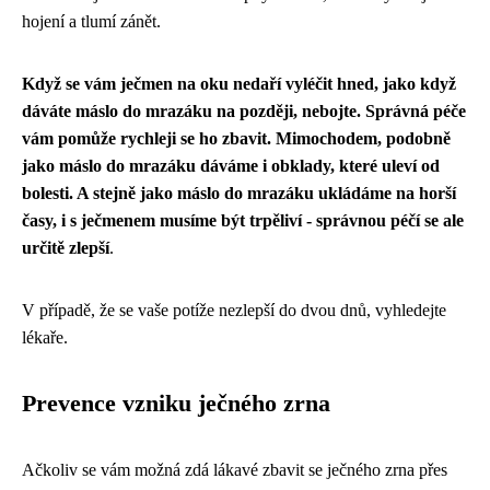
hojení a tlumí zánět.
Když se vám ječmen na oku nedaří vyléčit hned, jako když
dáváte máslo do mrazáku na později, nebojte. Správná péče
vám pomůže rychleji se ho zbavit. Mimochodem,
podobně
jako máslo do mrazáku
dáváme i obklady, které uleví od
bolesti. A stejně jako máslo do mrazáku ukládáme na horší
časy, i s ječmenem musíme být trpěliví - správnou péčí se ale
určitě zlepší
.
V případě, že se vaše potíže nezlepší do dvou dnů, vyhledejte
lékaře.
Prevence vzniku ječného zrna
Ačkoliv se vám možná zdá lákavé zbavit se ječného zrna přes