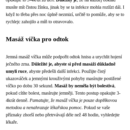
musíte mít čistou žínku, jinak by se ta infekce mohla rozlízt dál. I
když to třeba přes noc úplně nezmizí, určitě to pomůže, aby se to
rychlejc zahojilo a míň to otravovalo.
Masáž víčka pro odtok
Jemná masáž víčka může podpořit odtok hnisu a urychlit hojení
ječného zrna.
Důležité je, abyste si před masáží důkladně
umyli ruce
, abyste předešli další infekci. Použijte čistý
ukazováček a jemnými krouživými pohyby masírujte postižené
víčko po dobu 30 sekund.
Masáž by neměla být bolestivá
,
pokud cítíte bolest, masírujte jemněji. Tento postup opakujte 3-
4krát denně.
Pamatujte, že masáž víčka je pouze doplňkovou
metodou a nenahrazuje lékařskou pomoc.
Pokud se vaše
příznaky zhorší nebo přetrvávají déle než 48 hodin, vyhledejte
lékaře.