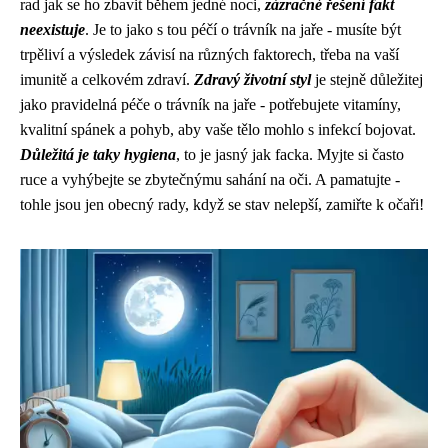
rad jak se ho zbavit během jedné noci,
zázračné řešení fakt
neexistuje
. Je to jako s tou péčí o trávník na jaře - musíte být
trpěliví a výsledek závisí na různých faktorech, třeba na vaší
imunitě a celkovém zdraví.
Zdravý životní styl
je stejně důležitej
jako pravidelná péče o trávník na jaře - potřebujete vitamíny,
kvalitní spánek a pohyb, aby vaše tělo mohlo s infekcí bojovat.
Důležitá je taky hygiena
, to je jasný jak facka. Myjte si často
ruce a vyhýbejte se zbytečnýmu sahání na oči. A pamatujte -
tohle jsou jen obecný rady, když se stav nelepší, zamiřte k očaři!