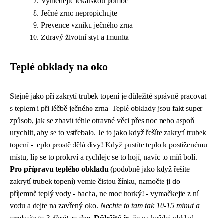
Vyhledejte lékařskou pomoc
Ječné zrno nepropichujte
Prevence vzniku ječného zrna
Zdravý životní styl a imunita
Teplé obklady na oko
Stejně jako při
zakrytí trubek topení
je důležité správně pracovat
s teplem i při léčbě ječného zrna. Teplé obklady jsou fakt super
způsob, jak se zbavit téhle otravné věci přes noc nebo aspoň
urychlit, aby se to vstřebalo. Je to jako když řešíte zakrytí trubek
topení - teplo prostě dělá divy! Když pustíte teplo k postiženému
místu, líp se to prokrví a rychlejc se to hojí, navíc to míň bolí.
Pro přípravu teplého obkladu
(podobně jako když řešíte
zakrytí trubek topení) vemte čistou žínku, namočte ji do
příjemně teplý vody - bacha, ne moc horký! - vymačkejte z ní
vodu a dejte na zavřený oko.
Nechte to tam tak 10-15 minut a
opakujte to 3-4krát za den.
Důležitý je
, že na každej obklad