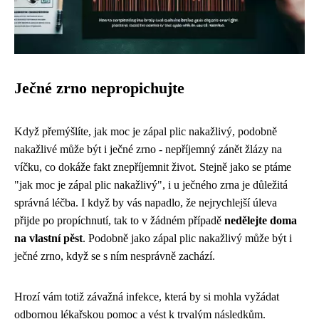
Ječné zrno nepropichujte
Když přemýšlíte, jak moc je zápal plic nakažlivý, podobně
nakažlivé může být i ječné zrno - nepříjemný zánět žlázy na
víčku, co dokáže fakt znepříjemnit život. Stejně jako se ptáme
"
jak moc je zápal plic nakažlivý
", i u ječného zrna je důležitá
správná léčba. I když by vás napadlo, že nejrychlejší úleva
přijde po propíchnutí, tak to v žádném případě
nedělejte doma
na vlastní pěst
. Podobně jako zápal plic nakažlivý může být i
ječné zrno, když se s ním nesprávně zachází.
Hrozí vám totiž závažná infekce, která by si mohla vyžádat
odbornou lékařskou pomoc a vést k trvalým následkům.