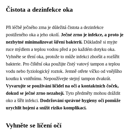
Čistota a dezinfekce oka
Při léčbě ječného zrna je důležitá čistota a dezinfekce
postiženého oka a jeho okolí.
Ječné zrno je infekce, a proto je
nezbytné minimalizovat šíření bakterií.
Důkladně si myjte
ruce mýdlem a teplou vodou před a po každém dotyku oka.
Vyhněte se tření oka, protože to může infekci zhoršit a rozšířit
bakterie. Pro čištění oka použijte čistý vatový tampon a teplou
vodu nebo fyziologický roztok. Jemně otřete víčko od vnějšího
koutku k vnitřnímu. Nepoužívejte stejný tampon dvakrát.
Vyvarujte se používání líčidel na oči a kontaktních čoček,
dokud se ječné zrno nezahojí.
Tyto předměty mohou dráždit
oko a šířit infekci.
Dodržování správné hygieny očí pomůže
urychlit hojení a snížit riziko komplikací.
Vyhněte se líčení očí