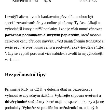
Komerční banka
5,78
2025-10-27
Levnější alternativou k bankovním převodům mohou být
specializované směnárny a online platformy. Ty často lákají na
výhodnější kurzy a nižší poplatky. I zde je však nutné
věnovat
pozornost podmínkám a skrytým poplatkům
, které mohou
celkovou cenu převodu navýšit.
Před uskutečněním transakce si
proto pečlivě prostudujte ceník a podmínky poskytovatele služby
.
Vždy se vyplatí porovnat více nabídek a zvolit tu nejvýhodnější
variantu.
Bezpečnostní tipy
Při směně PLN na CZK je důležité dbát na bezpečnost a
vyhnout se zbytečným rizikům.
Vybírejte si pouze ověřené a
důvěryhodné směnárny
, které mají transparentní kurzy a jasné
podmínky.
Vyhněte se pouličním směnárníkům
, u kterých