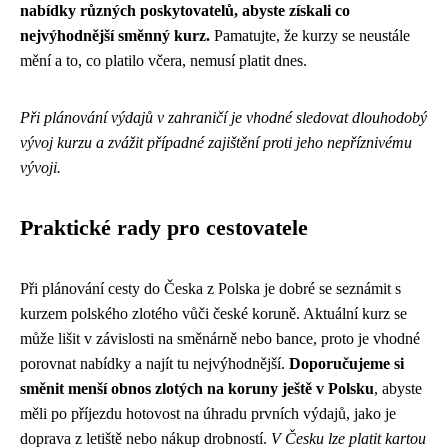
nabídky různých poskytovatelů, abyste získali co
nejvýhodnější směnný kurz.
Pamatujte, že kurzy se neustále
mění a to, co platilo včera, nemusí platit dnes.
Při plánování výdajů v zahraničí je vhodné sledovat dlouhodobý
vývoj kurzu a zvážit případné zajištění proti jeho nepříznivému
vývoji.
Praktické rady pro cestovatele
Při plánování cesty do Česka z Polska je dobré se seznámit s
kurzem polského zlotého vůči české koruně. Aktuální kurz se
může lišit v závislosti na směnárně nebo bance, proto je vhodné
porovnat nabídky a najít tu nejvýhodnější.
Doporučujeme si
směnit menší obnos zlotých na koruny ještě v Polsku
, abyste
měli po příjezdu hotovost na úhradu prvních výdajů, jako je
doprava z letiště nebo nákup drobností.
V Česku lze platit kartou