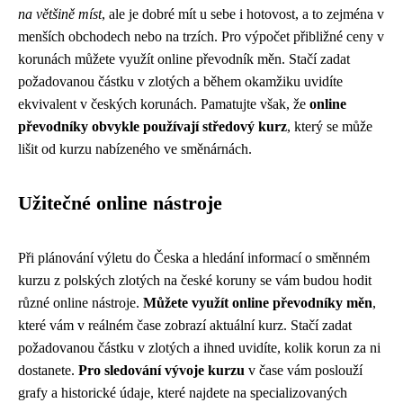
na většině míst
, ale je dobré mít u sebe i hotovost, a to zejména v
menších obchodech nebo na trzích. Pro výpočet přibližné ceny v
korunách můžete využít online převodník měn. Stačí zadat
požadovanou částku v zlotých a během okamžiku uvidíte
ekvivalent v českých korunách. Pamatujte však, že
online
převodníky obvykle používají středový kurz
, který se může
lišit od kurzu nabízeného ve směnárnách.
Užitečné online nástroje
Při plánování výletu do Česka a hledání informací o směnném
kurzu z polských zlotých na české koruny se vám budou hodit
různé online nástroje.
Můžete využít online převodníky měn
,
které vám v reálném čase zobrazí aktuální kurz. Stačí zadat
požadovanou částku v zlotých a ihned uvidíte, kolik korun za ni
dostanete.
Pro sledování vývoje kurzu
v čase vám poslouží
grafy a historické údaje, které najdete na specializovaných