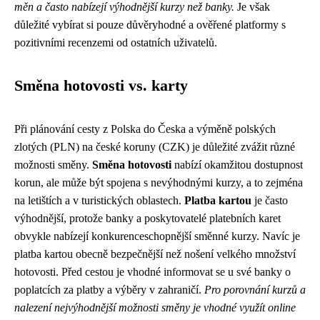
měn a často nabízejí výhodnější kurzy než banky.
Je však
důležité vybírat si pouze důvěryhodné a ověřené platformy s
pozitivními recenzemi od ostatních uživatelů.
Směna hotovosti vs. karty
Při plánování cesty z Polska do Česka a výměně polských
zlotých (PLN) na české koruny (CZK) je důležité zvážit různé
možnosti směny.
Směna hotovosti
nabízí okamžitou dostupnost
korun, ale může být spojena s nevýhodnými kurzy, a to zejména
na letištích a v turistických oblastech.
Platba kartou
je často
výhodnější, protože banky a poskytovatelé platebních karet
obvykle nabízejí konkurenceschopnější směnné kurzy. Navíc je
platba kartou obecně bezpečnější než nošení velkého množství
hotovosti. Před cestou je vhodné informovat se u své banky o
poplatcích za platby a výběry v zahraničí.
Pro porovnání kurzů a
nalezení nejvýhodnější možnosti směny je vhodné využít online