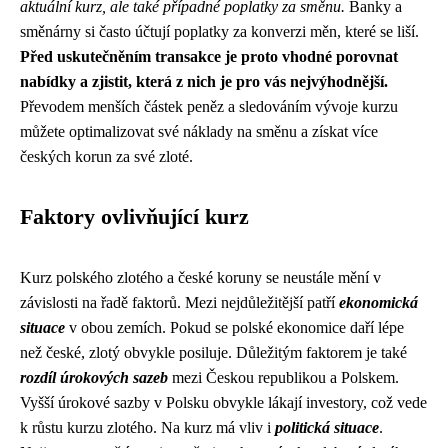
aktuální kurz, ale také případné poplatky za směnu.
Banky a
směnárny si často účtují poplatky za konverzi měn, které se liší.
Před uskutečněním transakce je proto vhodné porovnat
nabídky a zjistit, která z nich je pro vás nejvýhodnější.
Převodem menších částek peněz a sledováním vývoje kurzu
můžete optimalizovat své náklady na směnu a získat více
českých korun za své zloté.
Faktory ovlivňující kurz
Kurz polského zlotého a české koruny se neustále mění v
závislosti na řadě faktorů. Mezi nejdůležitější patří
ekonomická
situace
v obou zemích. Pokud se polské ekonomice daří lépe
než české, zlotý obvykle posiluje. Důležitým faktorem je také
rozdíl úrokových sazeb
mezi Českou republikou a Polskem.
Vyšší úrokové sazby v Polsku obvykle lákají investory, což vede
k růstu kurzu zlotého. Na kurz má vliv i
politická situace
.