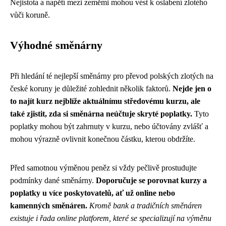
Nejistota a napětí mezi zeměmi mohou vést k oslabení zlotého
vůči koruně.
Výhodné směnárny
Při hledání té nejlepší směnárny pro převod polských zlotých na
české koruny je důležité zohlednit několik faktorů.
Nejde jen o
to najít kurz nejblíže aktuálnímu středovému kurzu, ale
také zjistit, zda si směnárna neúčtuje skryté poplatky.
Tyto
poplatky mohou být zahrnuty v kurzu, nebo účtovány zvlášť a
mohou výrazně ovlivnit konečnou částku, kterou obdržíte.
Před samotnou výměnou peněz si vždy pečlivě prostudujte
podmínky dané směnárny.
Doporučuje se porovnat kurzy a
poplatky u více poskytovatelů, ať už online nebo
kamenných směnáren.
Kromě bank a tradičních směnáren
existuje i řada online platforem, které se specializují na výměnu