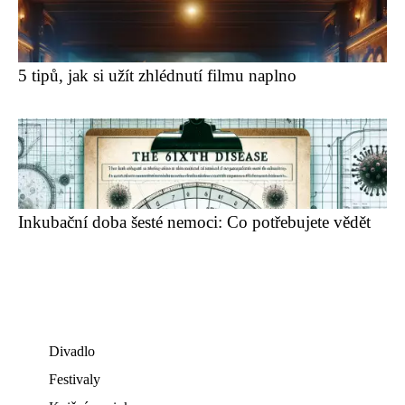
5 tipů, jak si užít zhlédnutí filmu naplno
Inkubační doba šesté nemoci: Co potřebujete vědět
Divadlo
Festivaly