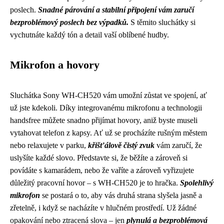
poslech.
Snadné párování a stabilní připojení vám zaručí
bezproblémový poslech bez výpadků.
S těmito sluchátky si
vychutnáte každý tón a detail vaší oblíbené hudby.
Mikrofon a hovory
Sluchátka Sony WH-CH520 vám umožní zůstat ve spojení, ať
už jste kdekoli. Díky integrovanému mikrofonu a technologii
handsfree můžete snadno přijímat hovory, aniž byste museli
vytahovat telefon z kapsy. Ať už se procházíte rušným městem
nebo relaxujete v parku,
křišťálově čistý zvuk
vám zaručí, že
uslyšíte každé slovo. Představte si, že běžíte a zároveň si
povídáte s kamarádem, nebo že vaříte a zároveň vyřizujete
důležitý pracovní hovor – s WH-CH520 je to hračka.
Spolehlivý
mikrofon
se postará o to, aby vás druhá strana slyšela jasně a
zřetelně, i když se nacházíte v hlučném prostředí. Už žádné
opakování nebo ztracená slova – jen
plynulá a bezproblémová