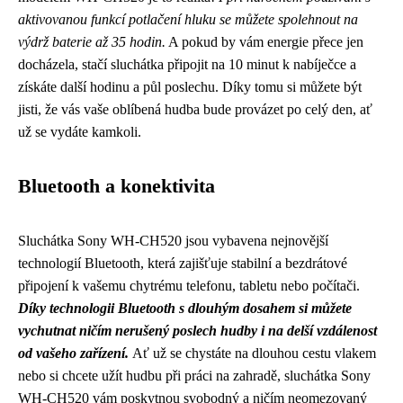
aktivovanou funkcí potlačení hluku se můžete spolehnout na
výdrž baterie až 35 hodin.
A pokud by vám energie přece jen
docházela, stačí sluchátka připojit na 10 minut k nabíječce a
získáte další hodinu a půl poslechu. Díky tomu si můžete být
jisti, že vás vaše oblíbená hudba bude provázet po celý den, ať
už se vydáte kamkoli.
Bluetooth a konektivita
Sluchátka Sony WH-CH520 jsou vybavena nejnovější
technologií Bluetooth, která zajišťuje stabilní a bezdrátové
připojení k vašemu chytrému telefonu, tabletu nebo počítači.
Díky technologii Bluetooth s dlouhým dosahem si můžete
vychutnat ničím nerušený poslech hudby i na delší vzdálenost
od vašeho zařízení.
Ať už se chystáte na dlouhou cestu vlakem
nebo si chcete užít hudbu při práci na zahradě, sluchátka Sony
WH-CH520 vám poskytnou svobodný a ničím neomezovaný