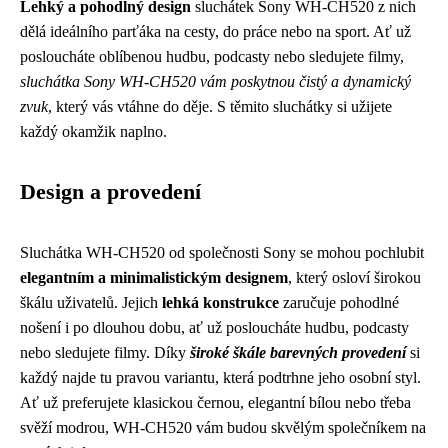
Lehký a pohodlný design
sluchátek Sony WH-CH520 z nich
dělá ideálního parťáka na cesty, do práce nebo na sport. Ať už
posloucháte oblíbenou hudbu, podcasty nebo sledujete filmy,
sluchátka Sony WH-CH520 vám poskytnou čistý a dynamický
zvuk
, který vás vtáhne do děje. S těmito sluchátky si užijete
každý okamžik naplno.
Design a provedení
Sluchátka WH-CH520 od společnosti Sony se mohou pochlubit
elegantním a minimalistickým designem
, který osloví širokou
škálu uživatelů. Jejich
lehká konstrukce
zaručuje pohodlné
nošení i po dlouhou dobu, ať už posloucháte hudbu, podcasty
nebo sledujete filmy. Díky
široké škále barevných provedení
si
každý najde tu pravou variantu, která podtrhne jeho osobní styl.
Ať už preferujete klasickou černou, elegantní bílou nebo třeba
svěží modrou, WH-CH520 vám budou skvělým společníkem na