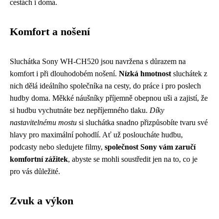
cestách i doma.
Komfort a nošení
Sluchátka Sony WH-CH520 jsou navržena s důrazem na
komfort i při dlouhodobém nošení.
Nízká hmotnost
sluchátek z
nich dělá ideálního společníka na cesty, do práce i pro poslech
hudby doma. Měkké náušníky příjemně obepnou uši a zajistí, že
si hudbu vychutnáte bez nepříjemného tlaku.
Díky
nastavitelnému mostu
si sluchátka snadno přizpůsobíte tvaru své
hlavy pro maximální pohodlí. Ať už posloucháte hudbu,
podcasty nebo sledujete filmy,
společnost Sony vám zaručí
komfortní zážitek
, abyste se mohli soustředit jen na to, co je
pro vás důležité.
Zvuk a výkon