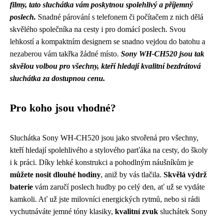
filmy, tato sluchátka vám poskytnou spolehlivý a příjemný
poslech.
Snadné párování s telefonem či počítačem z nich dělá
skvělého společníka na cesty i pro domácí poslech. Svou
lehkostí a kompaktním designem se snadno vejdou do batohu a
nezaberou vám takřka žádné místo.
Sony WH-CH520 jsou tak
skvělou volbou pro všechny, kteří hledají kvalitní bezdrátová
sluchátka za dostupnou cenu.
Pro koho jsou vhodné?
Sluchátka Sony WH-CH520 jsou jako stvořená pro všechny,
kteří hledají spolehlivého a stylového parťáka na cesty, do školy
i k práci. Díky lehké konstrukci a pohodlným náušníkům je
můžete nosit dlouhé hodiny
, aniž by vás tlačila.
Skvělá výdrž
baterie
vám zaručí poslech hudby po celý den, ať už se vydáte
kamkoli. Ať už jste milovníci energických rytmů, nebo si rádi
vychutnáváte jemné tóny klasiky,
kvalitní zvuk
sluchátek Sony