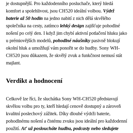
je dostupnější. Pro každodenního posluchače, který hledá
komfort a spolehlivost, jsou CH520 ideální volbou.
Výdrž
baterie až 50 hodin
na jedno nabití z nich dělá skvělého
společníka na cesty, zatímco
lehký design
zajišťuje pohodlné
nošení po celý den. I když jim chybí aktivní potlačení hluku jako
u prémiovějších modelů,
pohodlné náušníky
pasivně blokují
okolní hluk a umožňují vám ponořit se do hudby. Sony WH-
CH520 jsou důkazem, že skvělý zvuk a funkčnost nemusí stát
majlant.
Verdikt a hodnocení
Celkově lze říci, že sluchátka Sony WH-CH520 představují
skvělou volbu pro ty, kteří hledají cenově dostupný a zároveň
kvalitní poslechový zážitek. Díky dlouhé výdrži baterie,
pohodlnému nošení a čistému zvuku jsou ideální pro každodenní
použití.
Ať už posloucháte hudbu, podcasty nebo sledujete