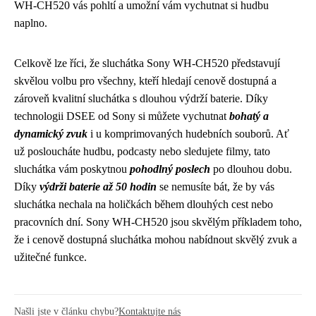
WH-CH520 vás pohltí a umožní vám vychutnat si hudbu
naplno.
Celkově lze říci, že sluchátka Sony WH-CH520 představují
skvělou volbu pro všechny, kteří hledají cenově dostupná a
zároveň kvalitní sluchátka s dlouhou výdrží baterie. Díky
technologii DSEE od Sony si můžete vychutnat
bohatý a
dynamický zvuk
i u komprimovaných hudebních souborů. Ať
už posloucháte hudbu, podcasty nebo sledujete filmy, tato
sluchátka vám poskytnou
pohodlný poslech
po dlouhou dobu.
Díky
výdrži baterie až 50 hodin
se nemusíte bát, že by vás
sluchátka nechala na holičkách během dlouhých cest nebo
pracovních dní. Sony WH-CH520 jsou skvělým příkladem toho,
že i cenově dostupná sluchátka mohou nabídnout skvělý zvuk a
užitečné funkce.
Našli jste v článku chybu?
Kontaktujte nás