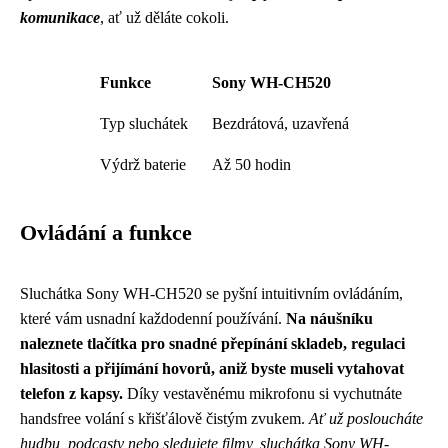
komunikace
, ať už děláte cokoli.
Funkce
Sony WH-CH520
Typ sluchátek
Bezdrátová, uzavřená
Výdrž baterie
Až 50 hodin
Ovládání a funkce
Sluchátka Sony WH-CH520 se pyšní intuitivním ovládáním,
které vám usnadní každodenní používání.
Na náušníku
naleznete tlačítka pro snadné přepínání skladeb, regulaci
hlasitosti a přijímání hovorů, aniž byste museli vytahovat
telefon z kapsy.
Díky vestavěnému mikrofonu si vychutnáte
handsfree volání s křišťálově čistým zvukem.
Ať už posloucháte
hudbu, podcasty nebo sledujete filmy, sluchátka Sony WH-