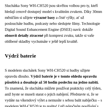
Sluchátka Sony WH-CH520 jsou skvělou volbou pro ty, kteří
hledají cenově dostupný model s kvalitním zvukem. Díky 30mm
měničům si užijete
výrazné basy
a
čisté výšky
, ať už
posloucháte hudbu, podcasty nebo sledujete filmy. Technologie
Digital Sound Enhancement Engine (DSEE) navíc dokáže
obnovit detaily ztracené
při kompresi zvuku, takže si vaše
oblíbené skladby vychutnáte v ještě lepší kvalitě.
Výdrž baterie
S modelem sluchátek Sony WH-CH520 si hudby užijete
opravdu dlouho.
Výdrž baterie je v tomto ohledu opravdu
působivá a dosahuje až 50 hodin poslechu na jedno nabití.
To znamená, že sluchátka můžete používat prakticky celý týden,
aniž byste se museli starat o jejich nabíjení. Představte si, že se
vydáte na víkendový výlet a nemusíte s sebou balit nabíječku – s
modelem WH-CH520 je to realita!
I při náročném používání s