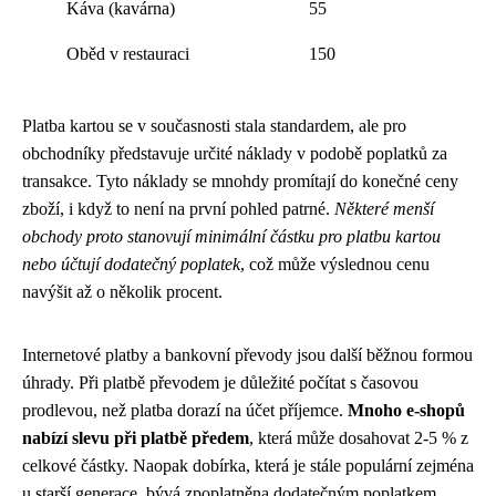
Káva (kavárna)
55
Oběd v restauraci
150
Platba kartou se v současnosti stala standardem, ale pro
obchodníky představuje určité náklady v podobě poplatků za
transakce. Tyto náklady se mnohdy promítají do konečné ceny
zboží, i když to není na první pohled patrné.
Některé menší
obchody proto stanovují minimální částku pro platbu kartou
nebo účtují dodatečný poplatek
, což může výslednou cenu
navýšit až o několik procent.
Internetové platby a bankovní převody jsou další běžnou formou
úhrady. Při platbě převodem je důležité počítat s časovou
prodlevou, než platba dorazí na účet příjemce.
Mnoho e-shopů
nabízí slevu při platbě předem
, která může dosahovat 2-5 % z
celkové částky. Naopak dobírka, která je stále populární zejména
u starší generace, bývá zpoplatněna dodatečným poplatkem,