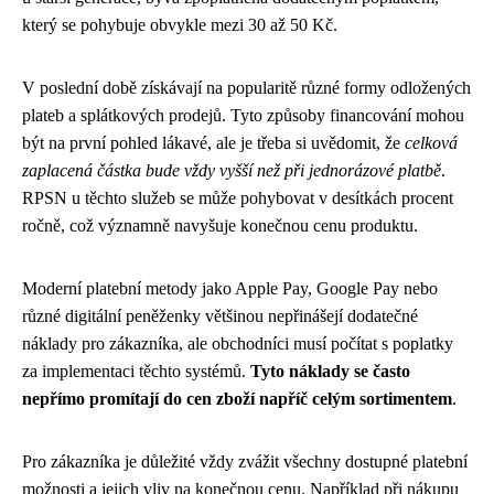
který se pohybuje obvykle mezi 30 až 50 Kč.
V poslední době získávají na popularitě různé formy odložených
plateb a splátkových prodejů. Tyto způsoby financování mohou
být na první pohled lákavé, ale je třeba si uvědomit, že
celková
zaplacená částka bude vždy vyšší než při jednorázové platbě
.
RPSN u těchto služeb se může pohybovat v desítkách procent
ročně, což významně navyšuje konečnou cenu produktu.
Moderní platební metody jako Apple Pay, Google Pay nebo
různé digitální peněženky většinou nepřinášejí dodatečné
náklady pro zákazníka, ale obchodníci musí počítat s poplatky
za implementaci těchto systémů.
Tyto náklady se často
nepřímo promítají do cen zboží napříč celým sortimentem
.
Pro zákazníka je důležité vždy zvážit všechny dostupné platební
možnosti a jejich vliv na konečnou cenu. Například při nákupu