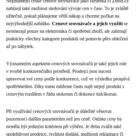
Nejznámější české cenové srovnávače jako Heureka či Zboží.cz
nabízejí také možnost sledování vývoje cen v čase. To je zvláště
užitečné, pokud plánujeme větší nákup a chceme počkat na
nejvýhodnější nabídku.
Cenové srovnávače a jejich využití
se
neomezují pouze na elektroniku či spotřební zboží, ale zahrnují
prakticky všechny kategorie produktů od potravin přes oblečení
až po nábytek.
Významným aspektem cenových srovnávačů je také jejich role
v tvorbě konkurenčního prostředí. Prodejci jsou nuceni
upravovat své ceny podle konkurence, což ve výsledku prospívá
spotřebitelům. Díky tomu můžeme často najít stejný produkt s
cenovým rozdílem v řádu stokorun či dokonce tisícikorun.
Při využívání cenových srovnávačů je důležité věnovat
pozornost i dalším parametrům než jen ceně.
Otázka ceny
by
neměla být jediným kritériem při výběru. Je třeba zvážit také
spolehlivost prodejce, rychlost dodání, možnosti reklamace či