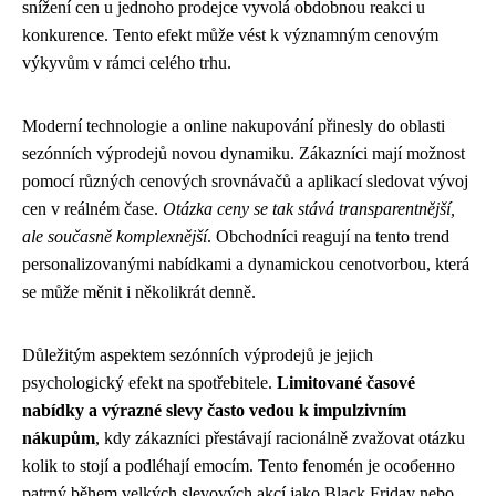
snížení cen u jednoho prodejce vyvolá obdobnou reakci u
konkurence. Tento efekt může vést k významným cenovým
výkyvům v rámci celého trhu.
Moderní technologie a online nakupování přinesly do oblasti
sezónních výprodejů novou dynamiku. Zákazníci mají možnost
pomocí různých cenových srovnávačů a aplikací sledovat vývoj
cen v reálném čase.
Otázka ceny se tak stává transparentnější,
ale současně komplexnější
. Obchodníci reagují na tento trend
personalizovanými nabídkami a dynamickou cenotvorbou, která
se může měnit i několikrát denně.
Důležitým aspektem sezónních výprodejů je jejich
psychologický efekt na spotřebitele.
Limitované časové
nabídky a výrazné slevy často vedou k impulzivním
nákupům
, kdy zákazníci přestávají racionálně zvažovat otázku
kolik to stojí a podléhají emocím. Tento fenomén je особенно
patrný během velkých slevových akcí jako Black Friday nebo