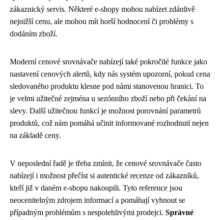
zákaznický servis. Některé e-shopy mohou nabízet zdánlivě
nejnižší cenu, ale mohou mít horší hodnocení či problémy s
dodáním zboží.
Moderní cenové srovnávače nabízejí také pokročilé funkce jako
nastavení cenových alertů, kdy nás systém upozorní, pokud cena
sledovaného produktu klesne pod námi stanovenou hranici. To
je velmi užitečné zejména u sezónního zboží nebo při čekání na
slevy. Další užitečnou funkcí je možnost porovnání parametrů
produktů, což nám pomáhá učinit informované rozhodnutí nejen
na základě ceny.
V neposlední řadě je třeba zmínit, že cenové srovnávače často
nabízejí i možnost přečíst si autentické recenze od zákazníků,
kteří již v daném e-shopu nakoupili. Tyto reference jsou
neocenitelným zdrojem informací a pomáhají vyhnout se
případným problémům s nespolehlivými prodejci.
Správné