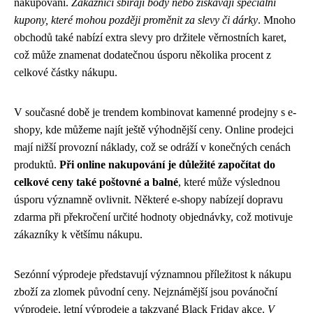
nakupování.
Zákazníci sbírají body nebo získávají speciální
kupony, které mohou později proměnit za slevy či dárky
. Mnoho
obchodů také nabízí extra slevy pro držitele věrnostních karet,
což může znamenat dodatečnou úsporu několika procent z
celkové částky nákupu.
V současné době je trendem kombinovat kamenné prodejny s e-
shopy, kde můžeme najít ještě výhodnější ceny. Online prodejci
mají nižší provozní náklady, což se odráží v konečných cenách
produktů.
Při online nakupování je důležité započítat do
celkové ceny také poštovné a balné
, které může výslednou
úsporu významně ovlivnit. Některé e-shopy nabízejí dopravu
zdarma při překročení určité hodnoty objednávky, což motivuje
zákazníky k většímu nákupu.
Sezónní výprodeje představují významnou příležitost k nákupu
zboží za zlomek původní ceny. Nejznámější jsou povánoční
výprodeje, letní výprodeje a takzvané Black Friday akce.
V