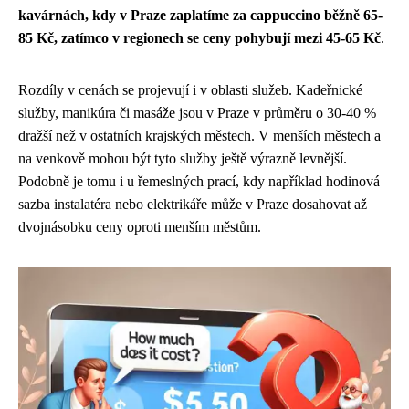
kavárnách, kdy v Praze zaplatíme za cappuccino běžně 65-
85 Kč, zatímco v regionech se ceny pohybují mezi 45-65 Kč
.
Rozdíly v cenách se projevují i v oblasti služeb. Kadeřnické
služby, manikúra či masáže jsou v Praze v průměru o 30-40 %
dražší než v ostatních krajských městech. V menších městech a
na venkově mohou být tyto služby ještě výrazně levnější.
Podobně je tomu i u řemeslných prací, kdy například hodinová
sazba instalatéra nebo elektrikáře může v Praze dosahovat až
dvojnásobku ceny oproti menším městům.