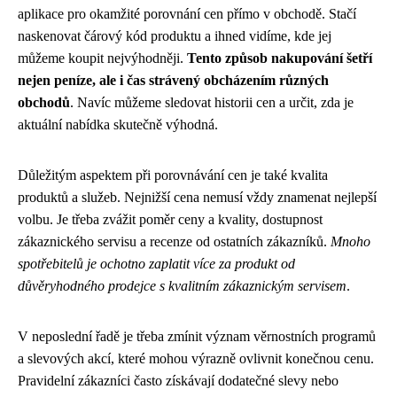
aplikace pro okamžité porovnání cen přímo v obchodě. Stačí
naskenovat čárový kód produktu a ihned vidíme, kde jej
můžeme koupit nejvýhodněji.
Tento způsob nakupování šetří
nejen peníze, ale i čas strávený obcházením různých
obchodů
. Navíc můžeme sledovat historii cen a určit, zda je
aktuální nabídka skutečně výhodná.
Důležitým aspektem při porovnávání cen je také kvalita
produktů a služeb. Nejnižší cena nemusí vždy znamenat nejlepší
volbu. Je třeba zvážit poměr ceny a kvality, dostupnost
zákaznického servisu a recenze od ostatních zákazníků.
Mnoho
spotřebitelů je ochotno zaplatit více za produkt od
důvěryhodného prodejce s kvalitním zákaznickým servisem
.
V neposlední řadě je třeba zmínit význam věrnostních programů
a slevových akcí, které mohou výrazně ovlivnit konečnou cenu.
Pravidelní zákazníci často získávají dodatečné slevy nebo