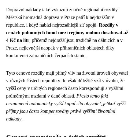
Dopravní náklady také vykazují značné regionální rozdíly.
Městská hromadná doprava v Praze patří k nejdražším v
republice, i když nabízí nejrozsáhlejší síť spojů.
Rozdíly v
cenách pohonných hmot mezi regiony mohou dosahovat až
4 Kč na litr
, přičemž nejdražší jsou tradičně na dálnicích a v
Praze, nejlevnější naopak v příhraničních oblastech díky
konkurenci zahraničních čerpacích stanic.
Tyto cenové rozdíly mají přímý vliv na životní úroveň obyvatel
v různých částech republiky. Je však důležité vzít v úvahu, že
vyšší ceny v určitých regionech často korespondují s vyššími
průměrnými mzdami v dané oblasti.
Přesto tento fakt
neznamená automaticky vyšší kupní sílu obyvatel, jelikož vyšší
příjmy jsou často kompenzovány právě vyššími životními
náklady
.