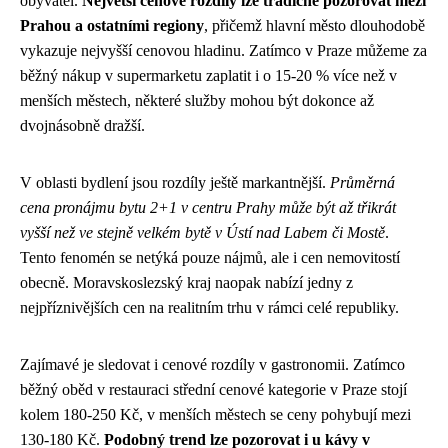
obyvatel.
Největší cenové rozdíly lze tradičně pozorovat mezi
Prahou a ostatními regiony
, přičemž hlavní město dlouhodobě
vykazuje nejvyšší cenovou hladinu. Zatímco v Praze můžeme za
běžný nákup v supermarketu zaplatit i o 15-20 % více než v
menších městech, některé služby mohou být dokonce až
dvojnásobně dražší.
V oblasti bydlení jsou rozdíly ještě markantnější.
Průměrná
cena pronájmu bytu 2+1 v centru Prahy může být až třikrát
vyšší než ve stejně velkém bytě v Ústí nad Labem či Mostě
.
Tento fenomén se netýká pouze nájmů, ale i cen nemovitostí
obecně. Moravskoslezský kraj naopak nabízí jedny z
nejpříznivějších cen na realitním trhu v rámci celé republiky.
Zajímavé je sledovat i cenové rozdíly v gastronomii. Zatímco
běžný oběd v restauraci střední cenové kategorie v Praze stojí
kolem 180-250 Kč, v menších městech se ceny pohybují mezi
130-180 Kč.
Podobný trend lze pozorovat i u kávy v