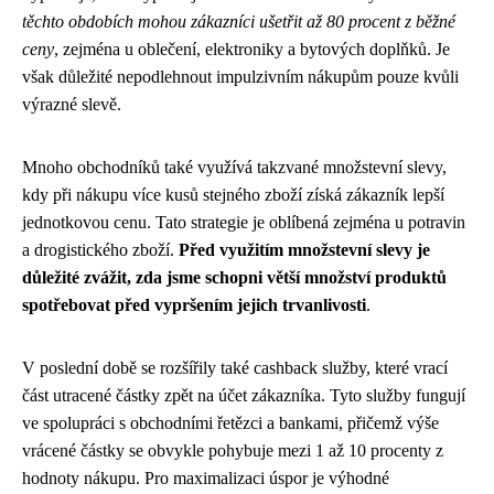
těchto obdobích mohou zákazníci ušetřit až 80 procent z běžné
ceny
, zejména u oblečení, elektroniky a bytových doplňků. Je
však důležité nepodlehnout impulzivním nákupům pouze kvůli
výrazné slevě.
Mnoho obchodníků také využívá takzvané množstevní slevy,
kdy při nákupu více kusů stejného zboží získá zákazník lepší
jednotkovou cenu. Tato strategie je oblíbená zejména u potravin
a drogistického zboží.
Před využitím množstevní slevy je
důležité zvážit, zda jsme schopni větší množství produktů
spotřebovat před vypršením jejich trvanlivosti
.
V poslední době se rozšířily také cashback služby, které vrací
část utracené částky zpět na účet zákazníka. Tyto služby fungují
ve spolupráci s obchodními řetězci a bankami, přičemž výše
vrácené částky se obvykle pohybuje mezi 1 až 10 procenty z
hodnoty nákupu. Pro maximalizaci úspor je výhodné