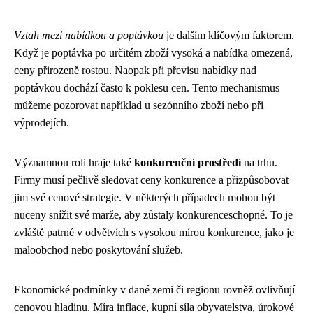
Vztah mezi nabídkou a poptávkou
je dalším klíčovým faktorem.
Když je poptávka po určitém zboží vysoká a nabídka omezená,
ceny přirozeně rostou. Naopak při převisu nabídky nad
poptávkou dochází často k poklesu cen. Tento mechanismus
můžeme pozorovat například u sezónního zboží nebo při
výprodejích.
Významnou roli hraje také
konkurenční prostředí
na trhu.
Firmy musí pečlivě sledovat ceny konkurence a přizpůsobovat
jim své cenové strategie. V některých případech mohou být
nuceny snížit své marže, aby zůstaly konkurenceschopné. To je
zvláště patrné v odvětvích s vysokou mírou konkurence, jako je
maloobchod nebo poskytování služeb.
Ekonomické podmínky v dané zemi či regionu rovněž ovlivňují
cenovou hladinu. Míra inflace, kupní síla obyvatelstva, úrokové