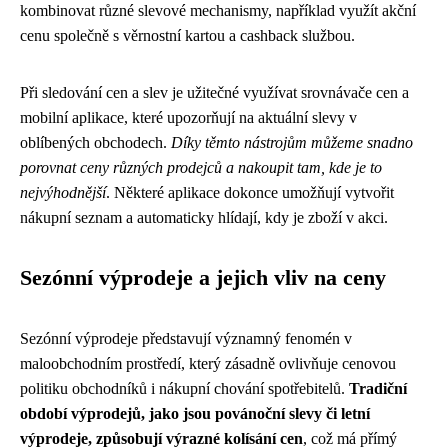
kombinovat různé slevové mechanismy, například využít akční
cenu společně s věrnostní kartou a cashback službou.
Při sledování cen a slev je užitečné využívat srovnávače cen a
mobilní aplikace, které upozorňují na aktuální slevy v
oblíbených obchodech.
Díky těmto nástrojům můžeme snadno
porovnat ceny různých prodejců a nakoupit tam, kde je to
nejvýhodnější
. Některé aplikace dokonce umožňují vytvořit
nákupní seznam a automaticky hlídají, kdy je zboží v akci.
Sezónní výprodeje a jejich vliv na ceny
Sezónní výprodeje představují významný fenomén v
maloobchodním prostředí, který zásadně ovlivňuje cenovou
politiku obchodníků i nákupní chování spotřebitelů.
Tradiční
období výprodejů, jako jsou povánoční slevy či letní
výprodeje, způsobují výrazné kolísání cen
, což má přímý