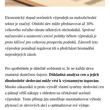
Ekonomický dopad sezónních výprodejů na maloobchodní
sektor je značný. Období slev může představovat až 30%
celkového ročního obratu některých obchodníků.
Správné
načasování a nastavení cenové politiky během výprodejů je
proto klíčové pro celkovou prosperitu podniků
. Zároveň tyto
výprodeje pomáhají regulovat trh a předcházet hromadění
neprodejných zásob.
Pro spotřebitele je důležité uvědomit si, že ne každá sleva
znamená skutečnou úsporu.
Důkladná analýza cen a jejich
dlouhodobé sledování může vést k významným úsporám
.
Mnoho zákazníků si proto vytváří vlastní systémy sledování cen
a plánují větší nákupy s ohledem na očekávané sezónní
výprodeje. Tento přístup jim umožňuje maximalizovat výhody
plynoucí ze slevových akcí a optimalizovat své výdaje.