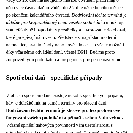
vždy do 25. dne následujícího měsíce, čtvrtletní plátci mají o
něco více času a daň odvádějí do 25. dne následujícího měsíce
po skončení kalendářního čtvrtletí.
Dodržování těchto termínů je
důležité pro bezproblémový chod vašeho podnikání
a umožňuje
státu efektivně hospodařit s prostředky a investovat je do oblastí,
které prospívají nám všem. Představte si například moderní
nemocnice, kvalitní školy nebo nové silnice – to vše je možné i
díky včasnému odvádění daní, včetně DPH. Buďme proto
zodpovědnými podnikateli a přispějme k prosperitě naší země.
Spotřební daň - specifické případy
V oblasti spotřební daně existuje několik specifických případů,
kdy je důležité mít na paměti termíny pro placení daní.
Dodržování těchto termínů je klíčové pro bezproblémové
fungování vašeho podnikání a přináší s sebou řadu výhod.
Včasné splnění daňových povinností vám ušetří starosti s
případnými sankcemi a úroky z prodlení.
Zároveň vám dodá klid