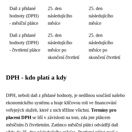
Daň z přidané
25. den
25. den
hodnoty (DPH)
následujícího
následujícího
- měsíční plátce
měsíce
měsíce
Daň z přidané
25. den
25. den
hodnoty (DPH)
následujícího
následujícího
- čtvrtletní plátce
měsíce po
měsíce po
skončení čtvrtletí
skončení čtvrtletí
DPH - kdo platí a kdy
DPH, neboli daň z přidané hodnoty, je nedílnou součástí našeho
ekonomického systému a hraje klíčovou roli ve financování
veřejných služeb, které z nich těžíme všichni.
Termíny pro
placení DPH
se liší v závislosti na tom, zda jste plátcem
měsíčním či čtvrtletním. Zatímco měsíční plátci odvádějí daň