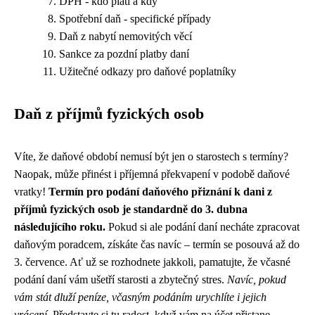
DPH - kdo platí a kdy
Spotřební daň - specifické případy
Daň z nabytí nemovitých věcí
Sankce za pozdní platby daní
Užitečné odkazy pro daňové poplatníky
Daň z příjmů fyzických osob
Víte, že daňové období nemusí být jen o starostech s termíny?
Naopak, může přinést i příjemná překvapení v podobě daňové
vratky!
Termín pro podání daňového přiznání k dani z
příjmů fyzických osob je standardně do 3. dubna
následujícího roku.
Pokud si ale podání daní necháte zpracovat
daňovým poradcem, získáte čas navíc – termín se posouvá až do
3. července. Ať už se rozhodnete jakkoli, pamatujte, že včasné
podání daní vám ušetří starosti a zbytečný stres.
Navíc, pokud
vám stát dluží peníze, včasným podáním urychlíte i jejich
vrácení.
Představte si tu radost, když vám na účet přistane