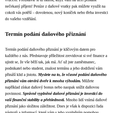
nečekaný příjem! Peníze z daňové vratky pak můžete využít na
cokoli vás potěší – dovolenou, nový koníček nebo třeba investici
do vašeho vzdělání.
Termín podání daňového přiznání
Termín podání daňového přiznání je klíčovým datem pro
každého z nás. Představuje příležitost zrevidovat si své finance a
ujistit se, že vše běží tak, jak má. Ať už jste zaměstnanec,
podnikatel nebo student, znalost termínu a jeho dodržení vám
přináší klid a jistotu.
Myslete na to, že včasné podání daňového
přiznání vám otevírá dveře k mnoha výhodám.
Můžete
například získat daňový bonus nebo naopak snížit daňovou
povinnost.
Správně vyplněné daňové přiznání je investicí do
vaší finanční stability a přehlednosti.
Mnoho lidí vnímá daňové
přiznání jako složitou záležitost. Dnes je však k dispozici řada
nástrojů a informací, které vám s jeho vyplněním pomohou.