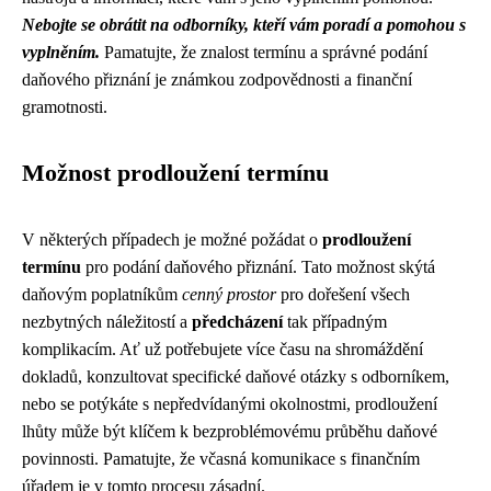
Nebojte se obrátit na odborníky, kteří vám poradí a pomohou s
vyplněním.
Pamatujte, že znalost termínu a správné podání
daňového přiznání je známkou zodpovědnosti a finanční
gramotnosti.
Možnost prodloužení termínu
V některých případech je možné požádat o
prodloužení
termínu
pro podání daňového přiznání. Tato možnost skýtá
daňovým poplatníkům
cenný prostor
pro dořešení všech
nezbytných náležitostí a
předcházení
tak případným
komplikacím. Ať už potřebujete více času na shromáždění
dokladů, konzultovat specifické daňové otázky s odborníkem,
nebo se potýkáte s nepředvídanými okolnostmi, prodloužení
lhůty může být klíčem k bezproblémovému průběhu daňové
povinnosti. Pamatujte, že včasná komunikace s finančním
úřadem je v tomto procesu zásadní.