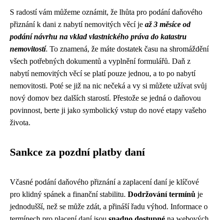
S radostí vám můžeme oznámit, že lhůta pro podání daňového
přiznání k dani z nabytí nemovitých věcí je
až 3 měsíce od
podání návrhu na vklad vlastnického práva do katastru
nemovitostí
. To znamená, že máte dostatek času na shromáždění
všech potřebných dokumentů a vyplnění formulářů. Daň z
nabytí nemovitých věcí se platí pouze jednou, a to po nabytí
nemovitosti. Poté se již na nic nečeká a vy si můžete užívat svůj
nový domov bez dalších starostí. Přestože se jedná o daňovou
povinnost, berte ji jako symbolický vstup do nové etapy vašeho
života.
Sankce za pozdní platby daní
Včasné podání daňového přiznání a zaplacení daní je klíčové
pro klidný spánek a finanční stabilitu.
Dodržování termínů
je
jednodušší, než se může zdát, a přináší řadu výhod. Informace o
termínech pro placení daní jsou
snadno dostupné
na webových