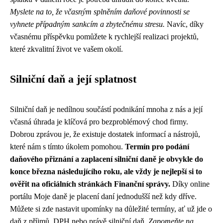
Myslete na to, že včasným splněním daňové povinnosti se
vyhnete případným sankcím a zbytečnému stresu.
Navíc, díky
včasnému příspěvku pomůžete k rychlejší realizaci projektů,
které zkvalitní život ve vašem okolí.
Silniční daň a její splatnost
Silniční daň je nedílnou součástí podnikání mnoha z nás a její
včasná úhrada je klíčová pro bezproblémový chod firmy.
Dobrou zprávou je, že existuje dostatek informací a nástrojů,
které nám s tímto úkolem pomohou.
Termín pro podání
daňového přiznání a zaplacení silniční daně je obvykle do
konce března následujícího roku, ale vždy je nejlepší si to
ověřit na oficiálních stránkách Finanční správy.
Díky online
portálu Moje daně je placení daní jednodušší než kdy dříve.
Můžete si zde nastavit upomínky na důležité termíny, ať už jde o
daň z příjmů, DPH nebo právě silniční daň.
Zapomeňte na