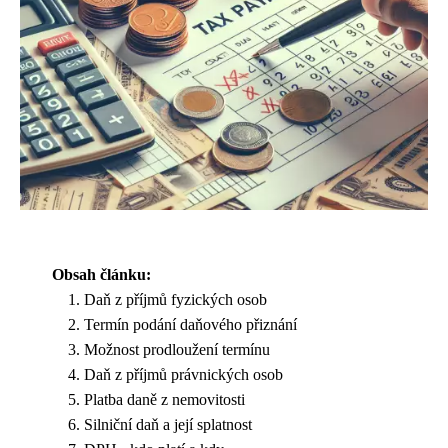
Obsah článku:
Daň z příjmů fyzických osob
Termín podání daňového přiznání
Možnost prodloužení termínu
Daň z příjmů právnických osob
Platba daně z nemovitosti
Silniční daň a její splatnost