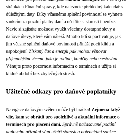
stránkách Finanční správy, kde naleznete přehledný kalendář s
důležitými daty. Díky včasnému splnění povinností se vyhnete
sankcím za pozdní platby daní a ušetříte si starosti i peníze.
Navíc si zajistíte možnost využít všechny dostupné slevy a
daňové úlevy, které vám náleží. Mnoho lidí si pochvaluje, jak
jim včasné splnění daňové povinnosti přináší pocit klidu a
uspokojení.
Získaný čas a energii pak mohou věnovat
příjemnějším věcem, jako je rodina, koníčky nebo cestování.
Věnujte proto pozornost informacím o termínech a užijte si
klidné období bez zbytečných stresů.
Užitečné odkazy pro daňové poplatníky
Navigace daňovým světem může být hračka!
Zejména když
víte, kam se obrátit pro spolehlivé a aktuální informace o
termínech pro placení daní.
Správně načasované podání
daňového přiznání vám ušetří starosti a potenciální sankce.