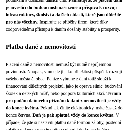
podnikání a dosažení dalších cílů.
Pamatujete, že placení daní
je investicí do budoucnosti naší země a přispívá k rozvoji
infrastruktury, školství a dalších oblastí, které jsou důležité
pro nás všechny.
Inspirujte se příběhy firem, které díky
zodpovědnému přístupu k daním dosáhly stability a prosperity.
Platba daně z nemovitosti
Placení daně z nemovitosti nemusí být nutně nepříjemnou
povinností. Naopak, vnímejte ji jako příležitost přispět k rozvoji
vašeho města či obce. Peníze vybrané z daní totiž slouží k
financování důležitých projektů, jako je oprava silnic, budování
školek a dětských hřišť, nebo podpora kulturních akcí.
Termín
pro podání daňového přiznání k dani z nemovitosti je vždy
do konce května.
Pokud tak činíte elektronicky, máte čas až do
konce června.
Daň je pak splatná vždy do konce května.
V
případě, že jste si nastavili platbu daně formou zálohy, poslední
splátku v daném roce je potřeba uhradit do konce května.