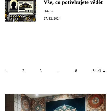
Vše, co potřebujete vědět
Ostatní
27. 12. 2024
1
2
3
...
8
Starší →