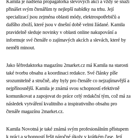
Kamila je nadšená propagátorka slevových akcí a vždy se snaží
přinášet svým čtenářům ty nejlepší nabídky na trhu. Její
specializací jsou zejména oblasti módy, elektrospotřebičů a
dalšího zboží, které jsou v dnešní době velmi žádané. Kamila
pravidelně sleduje novinky v oblasti online nakupování a
informuje své čtenáře o zajímavých akcích a slevách, které by
neměli minout.
Jako šéfredaktorka magazínu 2market.cz má Kamila na starosti
také tvorbu obsahu a koordinaci redakce. Své články píše
srozumitelně a stručně, aby byly pro čtenáře co nejzajímavější a
nejpřínosnější. Kamila je známá svou schopností efektivně
komunikovat a zapojovat do práce celý redakční tým, což má za
následek vytváření kvalitního a inspirativního obsahu pro
čtenáře magazínu 2market.cz.
Kamila Novotná je také známá svým profesionálním přístupem
k práci a schopností řešit náročné úkoly v krátkém čase. Její