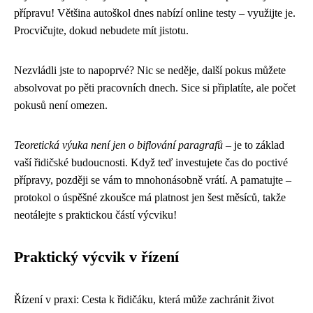
přípravu! Většina autoškol dnes nabízí online testy – využijte je.
Procvičujte, dokud nebudete mít jistotu.
Nezvládli jste to napoprvé? Nic se neděje, další pokus můžete
absolvovat po pěti pracovních dnech. Sice si připlatíte, ale počet
pokusů není omezen.
Teoretická výuka není jen o biflování paragrafů
– je to základ
vaší řidičské budoucnosti. Když teď investujete čas do poctivé
přípravy, později se vám to mnohonásobně vrátí. A pamatujte –
protokol o úspěšné zkoušce má platnost jen šest měsíců, takže
neotálejte s praktickou částí výcviku!
Praktický výcvik v řízení
Řízení v praxi: Cesta k řidičáku, která může zachránit život