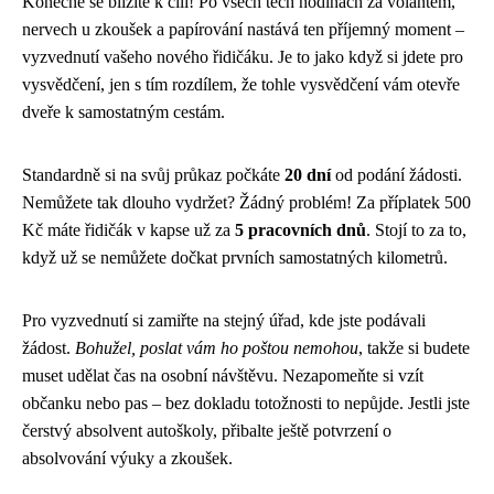
Konečně se blížíte k cíli! Po všech těch hodinách za volantem,
nervech u zkoušek a papírování nastává ten příjemný moment –
vyzvednutí vašeho nového řidičáku. Je to jako když si jdete pro
vysvědčení, jen s tím rozdílem, že tohle vysvědčení vám otevře
dveře k samostatným cestám.
Standardně si na svůj průkaz počkáte
20 dní
od podání žádosti.
Nemůžete tak dlouho vydržet? Žádný problém! Za příplatek 500
Kč máte řidičák v kapse už za
5 pracovních dnů
. Stojí to za to,
když už se nemůžete dočkat prvních samostatných kilometrů.
Pro vyzvednutí si zamiřte na stejný úřad, kde jste podávali
žádost.
Bohužel, poslat vám ho poštou nemohou
, takže si budete
muset udělat čas na osobní návštěvu. Nezapomeňte si vzít
občanku nebo pas – bez dokladu totožnosti to nepůjde. Jestli jste
čerstvý absolvent autoškoly, přibalte ještě potvrzení o
absolvování výuky a zkoušek.