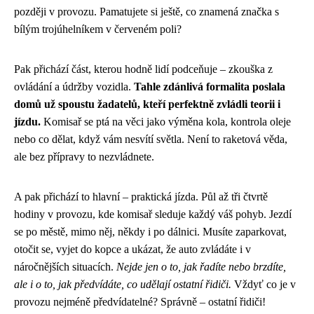
později v provozu. Pamatujete si ještě, co znamená značka s
bílým trojúhelníkem v červeném poli?
Pak přichází část, kterou hodně lidí podceňuje – zkouška z
ovládání a údržby vozidla.
Tahle zdánlivá formalita poslala
domů už spoustu žadatelů, kteří perfektně zvládli teorii i
jízdu.
Komisař se ptá na věci jako výměna kola, kontrola oleje
nebo co dělat, když vám nesvítí světla. Není to raketová věda,
ale bez přípravy to nezvládnete.
A pak přichází to hlavní – praktická jízda. Půl až tři čtvrtě
hodiny v provozu, kde komisař sleduje každý váš pohyb. Jezdí
se po městě, mimo něj, někdy i po dálnici. Musíte zaparkovat,
otočit se, vyjet do kopce a ukázat, že auto zvládáte i v
náročnějších situacích.
Nejde jen o to, jak řadíte nebo brzdíte,
ale i o to, jak předvídáte, co udělají ostatní řidiči.
Vždyť co je v
provozu nejméně předvídatelné? Správně – ostatní řidiči!