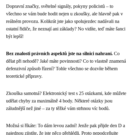
Dopravní značky, světelné signály, pokyny policistů – to
všechno se vám bude hodit nejen u zkoušky, ale hlavně pak v
reálném provozu. Kolikrát jste jako spolujezdec nadávali na
ostatní řidiče, že neznají ani základy? No vidíte, teď máte šanci
být lepší!
Bez znalosti právních aspektů jste na silnici nahraní.
Co
dělat při nehodě? Jaké máte povinnosti? Co to vlastně znamená
defenzivní způsob řízení? Tohle všechno se dozvíte během
teoretické přípravy.
Zkouška samotná? Elektronický test s 25 otázkami, kde můžete
udělat chyby za maximálně 4 body. Některé otázky jsou
záludnější než jiné – za ty těžké vám strhnou víc bodů.
Možná si říkáte: To dám levou zadní! Jenže pak přijde den D a
najednou zjistíte, že jste něco přehlédli. Proto nepodceňujte