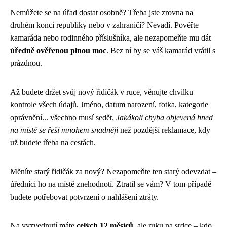
Nemůžete se na úřad dostat osobně? Třeba jste zrovna na
druhém konci republiky nebo v zahraničí? Nevadí. Pověřte
kamaráda nebo rodinného příslušníka, ale nezapomeňte mu dát
úředně ověřenou plnou moc
. Bez ní by se váš kamarád vrátil s
prázdnou.
Až budete držet svůj nový řidičák v ruce, věnujte chvilku
kontrole všech údajů. Jméno, datum narození, fotka, kategorie
oprávnění... všechno musí sedět.
Jakákoli chyba objevená hned
na místě se řeší mnohem snadněji
než pozdější reklamace, kdy
už budete třeba na cestách.
Měníte starý řidičák za nový? Nezapomeňte ten starý odevzdat –
úředníci ho na místě znehodnotí. Ztratil se vám? V tom případě
budete potřebovat potvrzení o nahlášení ztráty.
Na vyzvednutí máte
celých 12 měsíců
, ale ruku na srdce – kdo