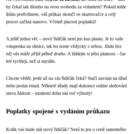
by čekal tak dlouho na svou svobodu za volantem? Pokud tuhle
lhůtu prošvihnete, váš průkaz skončí ve skartovačce a celý
proces začíná nanovo. Včetně placení poplatků!
A ještě jedna věc – nový řidičák není jen kus plastu. Je to vaše
vstupenka na silnice, tak ho noste vždycky s sebou.
Jízda bez
něj vás může přijít pěkně draho
. A hlídejte si jeho platnost – čas
letí rychleji, než si myslíte.
Chcete vědět, jestli už na vás řidičák čeká? Stačí zavolat na úřad
nebo poslat email. Některé úřady mají dokonce online sledování
stavu žádosti – moderní doba má své výhody!
Poplatky spojené s vydáním průkazu
Kolik vás bude stát nový řidičák? Není to jen o ceně samotného