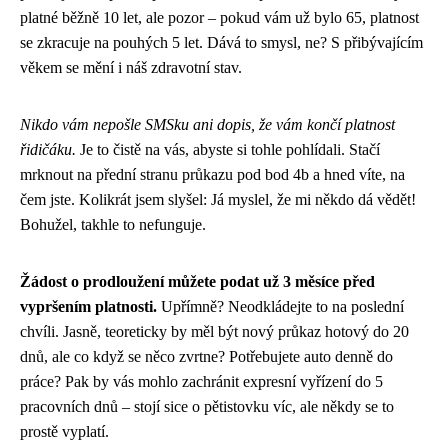
platné běžně 10 let, ale pozor – pokud vám už bylo 65, platnost
se zkracuje na pouhých 5 let. Dává to smysl, ne? S přibývajícím
věkem se mění i náš zdravotní stav.
Nikdo vám nepošle SMSku ani dopis, že vám končí platnost
řidičáku.
Je to čistě na vás, abyste si tohle pohlídali. Stačí
mrknout na přední stranu průkazu pod bod 4b a hned víte, na
čem jste. Kolikrát jsem slyšel: Já myslel, že mi někdo dá vědět!
Bohužel, takhle to nefunguje.
Žádost o prodloužení můžete podat už 3 měsíce před
vypršením platnosti.
Upřímně? Neodkládejte to na poslední
chvíli. Jasně, teoreticky by měl být nový průkaz hotový do 20
dnů, ale co když se něco zvrtne? Potřebujete auto denně do
práce? Pak by vás mohlo zachránit expresní vyřízení do 5
pracovních dnů – stojí sice o pětistovku víc, ale někdy se to
prostě vyplatí.