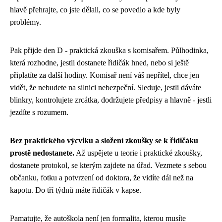
hlavě přehrajte, co jste dělali, co se povedlo a kde byly
problémy.
Pak přijde den D - praktická zkouška s komisařem. Půlhodinka,
která rozhodne, jestli dostanete řidičák hned, nebo si ještě
připlatíte za další hodiny. Komisař není váš nepřítel, chce jen
vidět, že nebudete na silnici nebezpeční. Sleduje, jestli dáváte
blinkry, kontrolujete zrcátka, dodržujete předpisy a hlavně - jestli
jezdíte s rozumem.
Bez praktického výcviku a složení zkoušky se k řidičáku
prostě nedostanete.
Až uspějete u teorie i praktické zkoušky,
dostanete protokol, se kterým zajdete na úřad. Vezmete s sebou
občanku, fotku a potvrzení od doktora, že vidíte dál než na
kapotu. Do tří týdnů máte řidičák v kapse.
Pamatujte, že autoškola není jen formalita, kterou musíte