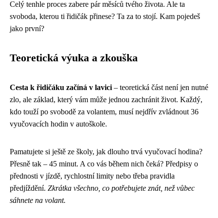
Celý tenhle proces zabere pár měsíců tvého života. Ale ta
svoboda, kterou ti řidičák přinese? Ta za to stojí. Kam pojedeš
jako první?
Teoretická výuka a zkouška
Cesta k řidičáku začíná v lavici
– teoretická část není jen nutné
zlo, ale základ, který vám může jednou zachránit život. Každý,
kdo touží po svobodě za volantem, musí nejdřív zvládnout 36
vyučovacích hodin v autoškole.
Pamatujete si ještě ze školy, jak dlouho trvá vyučovací hodina?
Přesně tak – 45 minut. A co vás během nich čeká? Předpisy o
přednosti v jízdě, rychlostní limity nebo třeba pravidla
předjíždění.
Zkrátka všechno, co potřebujete znát, než vůbec
sáhnete na volant.