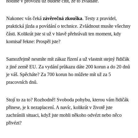
hodině v provozu už budete cítit, že to zvládáte.
Nakonec vás čeká
závěrečná zkouška
. Testy z pravidel,
praktická jízda a povídání o technice. Zvládnout musíte všechny
části. Kolikrát jste si už v hlavě přehrávali ten moment, kdy
komisař řekne: Prospěl jste?
Samozřejmě nesmíte mít zákaz řízení a už vlastnit stejný řidičák
z jiné země EU. Za vydání průkazu dáte 200 korun a do 20 dnů
je váš. Spěcháte? Za 700 korun ho můžete mít už za 5
pracovních dnů.
Stojí to za to? Rozhodně! Svoboda pohybu, kterou vám řidičák
přinese, je k nezaplacení. A navíc, kolikrát v životě jste
zachránili situaci, když jste mohli někoho odvézt nebo něco
přivézt?