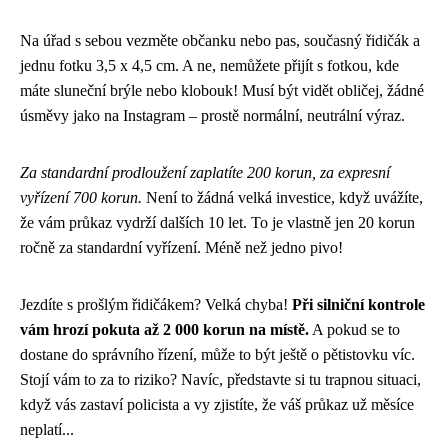
Na úřad s sebou vezměte občanku nebo pas, současný řidičák a
jednu fotku 3,5 x 4,5 cm. A ne, nemůžete přijít s fotkou, kde
máte sluneční brýle nebo klobouk! Musí být vidět obličej, žádné
úsměvy jako na Instagram – prostě normální, neutrální výraz.
Za standardní prodloužení zaplatíte 200 korun, za expresní
vyřízení 700 korun.
Není to žádná velká investice, když uvážíte,
že vám průkaz vydrží dalších 10 let. To je vlastně jen 20 korun
ročně za standardní vyřízení. Méně než jedno pivo!
Jezdíte s prošlým řidičákem? Velká chyba!
Při silniční kontrole
vám hrozí pokuta až 2 000 korun na místě.
A pokud se to
dostane do správního řízení, může to být ještě o pětistovku víc.
Stojí vám to za to riziko? Navíc, představte si tu trapnou situaci,
když vás zastaví policista a vy zjistíte, že váš průkaz už měsíce
neplatí...