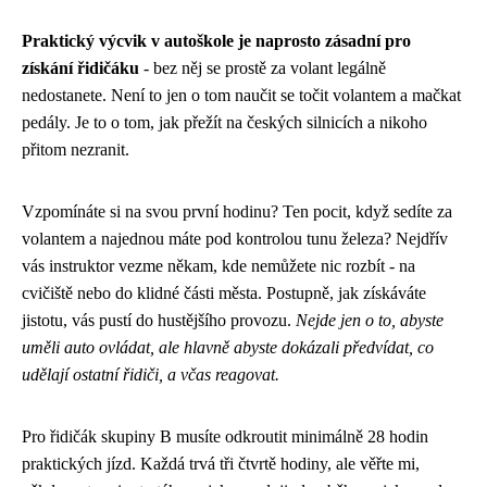
Praktický výcvik v autoškole je naprosto zásadní pro
získání řidičáku
- bez něj se prostě za volant legálně
nedostanete. Není to jen o tom naučit se točit volantem a mačkat
pedály. Je to o tom, jak přežít na českých silnicích a nikoho
přitom nezranit.
Vzpomínáte si na svou první hodinu? Ten pocit, když sedíte za
volantem a najednou máte pod kontrolou tunu železa? Nejdřív
vás instruktor vezme někam, kde nemůžete nic rozbít - na
cvičiště nebo do klidné části města. Postupně, jak získáváte
jistotu, vás pustí do hustějšího provozu.
Nejde jen o to, abyste
uměli auto ovládat, ale hlavně abyste dokázali předvídat, co
udělají ostatní řidiči, a včas reagovat.
Pro řidičák skupiny B musíte odkroutit minimálně 28 hodin
praktických jízd. Každá trvá tři čtvrtě hodiny, ale věřte mi,