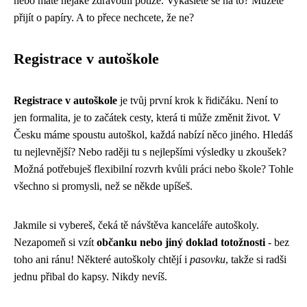
nebo máte nějaké zdravotní potíže. Vykašlete se na to? Můžete
přijít o papíry. A to přece nechcete, že ne?
Registrace v autoškole
Registrace v autoškole
je tvůj první krok k řidičáku. Není to
jen formalita, je to začátek cesty, která ti může změnit život. V
Česku máme spoustu autoškol, každá nabízí něco jiného. Hledáš
tu nejlevnější? Nebo raději tu s nejlepšími výsledky u zkoušek?
Možná potřebuješ flexibilní rozvrh kvůli práci nebo škole? Tohle
všechno si promysli, než se někde upíšeš.
Jakmile si vybereš, čeká tě návštěva kanceláře autoškoly.
Nezapomeň si vzít
občanku nebo jiný doklad totožnosti
- bez
toho ani ránu! Některé autoškoly chtějí i
pasovku
, takže si radši
jednu přibal do kapsy. Nikdy nevíš.