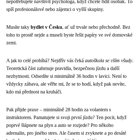
nepotřebujete navštívit psychologa, když chcete řídit osobák. To
spíš profesionálové nebo zájemci o vyšší skupiny.
Musíte taky
bydlet v Česku
, ať už trvale nebo přechodně. Bez
toho to prostě nejde a museli byste řešit papíry ve své domovské
zemi.
A jak to celé probíhá? Nejdřív vás čeká
autoškola se vším všudy
.
Teoretická část zahrnuje pravidla, bezpečnou jízdu a další
nezbytnosti. Odsedíte si minimálně 36 hodin v lavici. Není to
vždycky zábava, ale věřte mi, že se to hodí, když pak nevíte,
kdo má přednost na kruháči.
Pak přijde praxe – minimálně 28 hodin za volantem s
instruktorem. Pamatujete si svoji první jízdu? Ten pocit, když
poprvé šlápnete na plyn a auto se rozjede? Pro někoho
adrenalin, pro jiného stres. Ale časem si zvyknete a po desáté