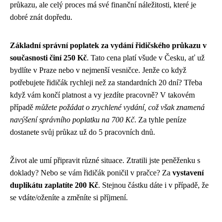
průkazu, ale celý proces má své finanční náležitosti, které je
dobré znát dopředu.
Základní správní poplatek za vydání řidičského průkazu v
současnosti činí 250 Kč
. Tato cena platí všude v Česku, ať už
bydlíte v Praze nebo v nejmenší vesničce. Jenže co když
potřebujete řidičák rychleji než za standardních 20 dní? Třeba
když vám končí platnost a vy jezdíte pracovně? V takovém
případě
můžete požádat o zrychlené vydání, což však znamená
navýšení správního poplatku na 700 Kč
. Za tyhle peníze
dostanete svůj průkaz už do 5 pracovních dnů.
Život ale umí připravit různé situace. Ztratili jste peněženku s
doklady? Nebo se vám řidičák poničil v pračce? Za
vystavení
duplikátu zaplatíte 200 Kč
. Stejnou částku dáte i v případě, že
se vdáte/oženíte a změníte si příjmení.