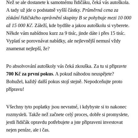
Než se ale dostanete k samotnému řidičáku, čeká vás autoškola.
A tady už jde o podstatně vyšší částky.
Průměrná cena za
získání řidičského oprávnění skupiny B se pohybuje mezi 10 000
až 15 000 Kč
. Záleží, kde bydlíte a jakou autoškolu si vyberete.
Někde vám nabídnou kurz za 9 tisíc, jinde dáte i přes 15 tisíc.
Vyplatí se porovnávat nabídky, ale nejlevnější nemusí vždy
znamenat nejlepší, že?
Po absolvování autoškoly vás čeká zkouška. Za tu si připravte
700 Kč za první pokus
. A pokud náhodou neuspějete?
Bohužel, každý další pokus stojí stejně. Nepodceňujte proto
přípravu!
Všechny tyto poplatky jsou nevratné, i kdybyste si to nakonec
rozmysleli. Takže než začnete celý proces, dobře si promyslete,
jestli řidičák opravdu potřebujete a jste připraveni investovat
nejen peníze, ale i čas.