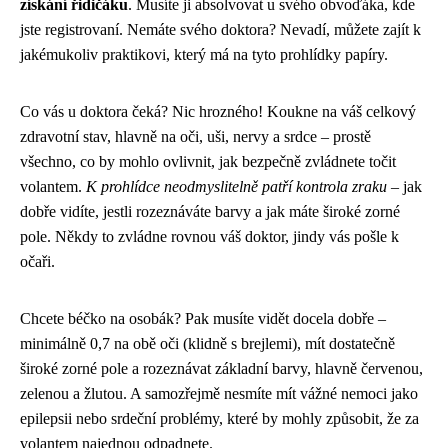
získání řidičáku
. Musíte ji absolvovat u svého obvoďáka, kde
jste registrovaní. Nemáte svého doktora? Nevadí, můžete zajít k
jakémukoliv praktikovi, který má na tyto prohlídky papíry.
Co vás u doktora čeká? Nic hrozného! Koukne na váš celkový
zdravotní stav, hlavně na oči, uši, nervy a srdce – prostě
všechno, co by mohlo ovlivnit, jak bezpečně zvládnete točit
volantem.
K prohlídce neodmyslitelně patří kontrola zraku
– jak
dobře vidíte, jestli rozeznáváte barvy a jak máte široké zorné
pole. Někdy to zvládne rovnou váš doktor, jindy vás pošle k
očaři.
Chcete béčko na osobák? Pak musíte vidět docela dobře –
minimálně 0,7 na obě oči (klidně s brejlemi), mít dostatečně
široké zorné pole a rozeznávat základní barvy, hlavně červenou,
zelenou a žlutou. A samozřejmě nesmíte mít vážné nemoci jako
epilepsii nebo srdeční problémy, které by mohly způsobit, že za
volantem najednou odpadnete.