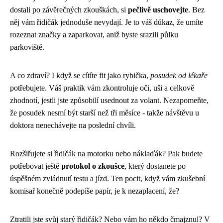
dostali po závěrečných zkouškách, si
pečlivě uschovejte
. Bez
něj vám řidičák jednoduše nevydají. Je to váš důkaz, že umíte
rozeznat značky a zaparkovat, aniž byste srazili půlku
parkoviště.
A co zdraví? I když se cítíte fit jako rybička,
posudek od lékaře
potřebujete. Váš praktik vám zkontroluje oči, uši a celkově
zhodnotí, jestli jste způsobilí usednout za volant. Nezapomeňte,
že posudek nesmí být starší než tři měsíce - takže návštěvu u
doktora nenechávejte na poslední chvíli.
Rozšiřujete si řidičák na motorku nebo náklaďák? Pak budete
potřebovat ještě
protokol o zkoušce
, který dostanete po
úspěšném zvládnutí testu a jízd. Ten pocit, když vám zkušební
komisař konečně podepíše papír, je k nezaplacení, že?
Ztratili jste svůj starý řidičák? Nebo vám ho někdo čmajznul? V