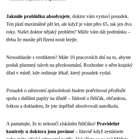
Jakmile prohlídku absolvujete
, doktor vám vystaví posudek.
Ten platí maximálně pět let, ale když je vám přes 65, tak jen dva
roky. Našel doktor nějaký problém? Může vám dát podmínku –
třeba že musíte při řízení nosit brejle.
Nesouhlasíte s verdiktem? Máte 10 pracovních dní na to, abyste
podali písemný návrh na přezkoumání. Rozhodne o něm krajský
úřad v místě, kde ordinuje lékař, který posudek vydal.
Posudek o zdravotní způsobilosti budete potřebovat předložit
spolu s dalšími papíry na úřadě – žádostí o řidičák, občankou,
fotkou a dokladem, že jste úspěšně absolvovali autoškolu.
A pamatujte, že to nekončí získáním řidičáku!
Pravidelné
kontroly u doktora jsou povinné
– hlavně když zestárnete