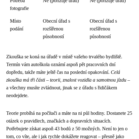
Potřeba
Ne (pořizuje úřad)
Ne (pořizuje úřad)
fotografie
Místo
Obecní úřad s
Obecní úřad s
podání
rozšířenou
rozšířenou
působností
působností
Zkouška se koná na úřadě v místě vašeho trvalého bydliště.
Termín vám autoškola oznámí aspoň pět pracovních dní
dopředu, takže máte ještě čas na poslední opakování.
Celá
zkouška má tři části – teorii, znalost vozidla a samotnou jízdu
–
a všechny musíte zvládnout, jinak se z úřadu s řidičákem
neodejdete.
Teorie probíhá na počítači a máte na ni půl hodiny. Dostanete 25
otázek o pravidlech, značkách a dopravních situacích.
Potřebujete získat aspoň 43 bodů z 50 možných. Není to jen o
tom, co víte, ale i jak rychle dokážete reagovat – přesně jako