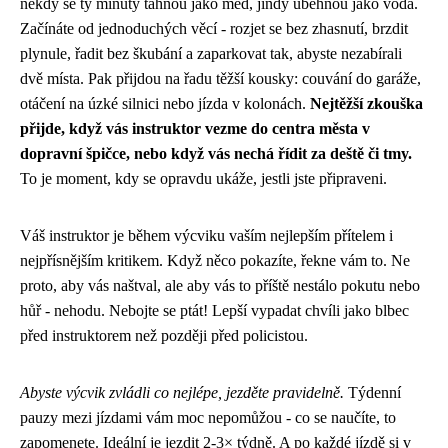
někdy se ty minuty táhnou jako med, jindy uběhnou jako voda.
Začínáte od jednoduchých věcí - rozjet se bez zhasnutí, brzdit
plynule, řadit bez škubání a zaparkovat tak, abyste nezabírali
dvě místa. Pak přijdou na řadu těžší kousky: couvání do garáže,
otáčení na úzké silnici nebo jízda v kolonách.
Nejtěžší zkouška
přijde, když vás instruktor vezme do centra města v
dopravní špičce, nebo když vás nechá řídit za deště či tmy.
To je moment, kdy se opravdu ukáže, jestli jste připraveni.
Váš instruktor je během výcviku vaším nejlepším přítelem i
nejpřísnějším kritikem. Když něco pokazíte, řekne vám to. Ne
proto, aby vás naštval, ale aby vás to příště nestálo pokutu nebo
hůř - nehodu. Nebojte se ptát! Lepší vypadat chvíli jako blbec
před instruktorem než později před policistou.
Abyste výcvik zvládli co nejlépe, jezděte pravidelně.
Týdenní
pauzy mezi jízdami vám moc nepomůžou - co se naučíte, to
zapomenete. Ideální je jezdit 2-3× týdně. A po každé jízdě si v