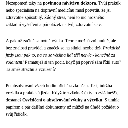
Nezapomeň taky na
povinnou návštěvu doktora
. Tvůj praktik
nebo specialista na dopravní medicínu musí potvrdit, že jsi
zdravotně způsobilý. Žádný stres, není to nic hrozného -
základní vyšetření a pár otázek na tvůj zdravotní stav.
A pak už začíná samotná výuka. Teorie možná zní nudně, ale
bez znalosti pravidel a značek se na silnici neobejdeš.
Praktické
jízdy jsou pak to, na co se většina lidí těší nejvíc - konečně za
volantem!
Pamatuješ si ten pocit, když jsi poprvé sám řídil auto?
Ta směs strachu a vzrušení?
Po absolvování všech hodin přichází zkouška. Test, údržba
vozidla a praktická jízda. Když to zvládneš (a ty to zvládneš!),
dostaneš
Osvědčení o absolvování výuky a výcviku
. S tímhle
papírem a pár dalšími dokumenty už můžeš na úřadě požádat o
svůj řidičák.