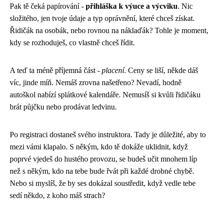
Pak tě čeká papírování -
přihláška k výuce a výcviku
. Nic
složitého, jen tvoje údaje a typ oprávnění, které chceš získat.
Řidičák na osobák, nebo rovnou na náklaďák? Tohle je moment,
kdy se rozhoduješ, co vlastně chceš řídit.
A teď ta méně příjemná část -
placení
. Ceny se liší, někde dáš
víc, jinde míň. Nemáš zrovna našetřeno? Nevadí, hodně
autoškol nabízí splátkové kalendáře. Nemusíš si kvůli řidičáku
brát půjčku nebo prodávat ledvinu.
Po registraci dostaneš svého instruktora. Tady je důležité, aby to
mezi vámi klapalo. S někým, kdo tě dokáže uklidnit, když
poprvé vjedeš do hustého provozu, se budeš učit mnohem líp
než s někým, kdo na tebe bude řvát při každé drobné chybě.
Nebo si myslíš, že by ses dokázal soustředit, když vedle tebe
sedí někdo, z koho máš strach?