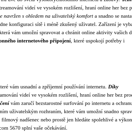
reamování videí ve vysokém rozlišení, hraní online her bez 
 navržen s ohledem na uživatelský komfort
a snadno se nasta
ne konfiguraci sítě i méně zkušený uživatel. Zařízení je vy
která vám umožní spravovat a chránit online aktivity vašich dě
konného internetového připojení
, které uspokojí potřeby i
teré vám usnadní a zpříjemní používání internetu.
Díky
eamování videí ve vysokém rozlišení, hraní online her bez pro
čení
vám zaručí bezstarostné surfování po internetu a ochran
vním uživatelským rozhraním, které vám umožní snadno spra
č, filmový nadšenec nebo prostě jen hledáte spolehlivé a výko
mcom 5670 splní vaše očekávání.