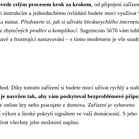
rovede celým procesem krok za krokem
, od připojení zařízen
ným instrukcím a jednoduchému ovládání budete moci využívat
ka minut.
Představte si, jak si užíváte bleskurychlého internet
ez zbytečných prodlev a komplikací
. Sagemcom 5670 vám tohl
é a frustrující nastavování – s tímto modemem je vše snad
d. Díky tomuto zařízení si budete moci užívat rychlý a stab
e navržen tak, aby vám poskytoval bezproblémové připo
te online hry nebo pracujete z domova.
Zařízení je vybaveno
ní výkon a široké pokrytí signálem ve vaší domácnosti. S jeho
žívat všechny jeho možnosti naplno.