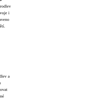
prodlev
vuje i
baveno
tí.
dlev a
u
vovat
nné