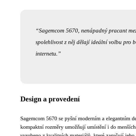
Sagemcom 5670, nenápadný pracant mezi 
spolehlivost z něj dělají ideální volbu pro b
internetu.
Design a provedení
Sagemcom 5670 se pyšní moderním a elegantním de
kompaktní rozměry umožňují umístění i do menších pr
vyrobeno z kvalitních materiálů, které zaručují jeho