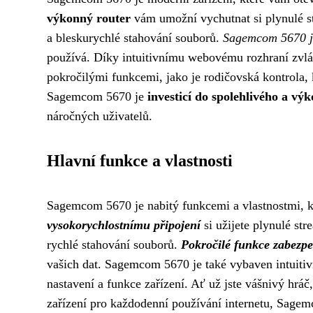
výkonný router
vám umožní vychutnat si plynulé st
a bleskurychlé stahování souborů.
Sagemcom 5670 je
používá. Díky intuitivnímu webovému rozhraní zvlád
pokročilými funkcemi, jako je rodičovská kontrola, 
Sagemcom 5670 je
investicí do spolehlivého a vý
náročných uživatelů.
Hlavní funkce a vlastnosti
Sagemcom 5670 je nabitý funkcemi a vlastnostmi, k
vysokorychlostnímu připojení
si užijete plynulé str
rychlé stahování souborů.
Pokročilé funkce zabezpe
vašich dat. Sagemcom 5670 je také vybaven intuiti
nastavení a funkce zařízení. Ať už jste vášnivý hrá
zařízení pro každodenní používání internetu, Sage