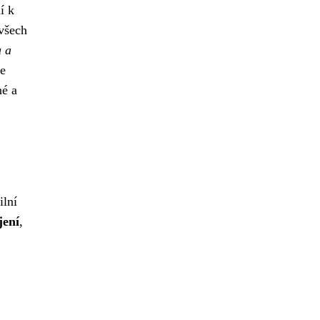
í k
 všech
u a
e
né a
ilní
jení
,