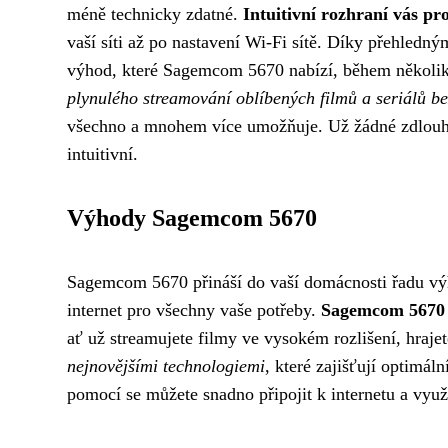
méně technicky zdatné.
Intuitivní rozhraní vás p
vaší síti až po nastavení Wi-Fi sítě. Díky přehled
výhod, které Sagemcom 5670 nabízí, během několi
plynulého streamování oblíbených filmů a seriálů b
všechno a mnohem více umožňuje. Už žádné zdlouhav
intuitivní.
Výhody Sagemcom 5670
Sagemcom 5670 přináší do vaší domácnosti řadu výho
internet pro všechny vaše potřeby.
Sagemcom 5670 j
ať už streamujete filmy ve vysokém rozlišení, hraje
nejnovějšími technologiemi
, které zajišťují optimál
pomocí se můžete snadno připojit k internetu a vyu