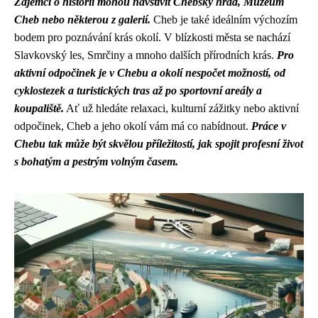
Zájemci o historii mohou navštívit Chebský hrad, Muzeum
Cheb nebo některou z galerií.
Cheb je také ideálním výchozím
bodem pro poznávání krás okolí. V blízkosti města se nachází
Slavkovský les, Smrčiny a mnoho dalších přírodních krás.
Pro
aktivní odpočinek je v Chebu a okolí nespočet možností, od
cyklostezek a turistických tras až po sportovní areály a
koupaliště.
Ať už hledáte relaxaci, kulturní zážitky nebo aktivní
odpočinek, Cheb a jeho okolí vám má co nabídnout.
Práce v
Chebu tak může být skvělou příležitostí, jak spojit profesní život
s bohatým a pestrým volným časem.