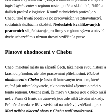
logistických center v regionu
roste i potřeba skladníků, řidičů a
dalších profesí v logistice. Kromě technických profesí je v
Chebu také trvalá poptávka po pracovnících ve zdravotnictví,
sociálních službách a školství.
Nedostatek kvalifikovaných
pracovních sil
představuje pro firmy v regionu výzvu a otevírá
dveře uchazečům s různou úrovní vzdělání a praxe.
Platové ohodnocení v Chebu
Cheb, malebné město na západě Čech, láká nejen svou historií a
krásnou přírodou, ale také pracovními příležitostmi.
Platové
ohodnocení v Chebu
je často diskutovaným tématem, které
zajímá jak místní obyvatele, tak potenciální zájemce o práci v
tomto regionu. Obecně platí, že mzdy v Chebu jsou o něco nižší
než v Praze či Brně, ale zároveň jsou zde nižší životní náklady.
Průměrná mzda se liší v závislosti na odvětví, vzdělání a praxi.
Mezi nejlépe placené obory v Chebu patří strojírenství,