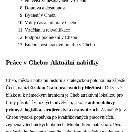
Největší zaměstnavatelé v Chebu
Doprava a dostupnost
Bydlení v Chebu
Volný čas a kultura v Chebu
Vzdělání a rekvalifikace
Podpora podnikání v Chebu
Budoucnost pracovního trhu v Chebu
Práce v Chebu: Aktuální nabídky
Cheb, město s bohatou historií a strategickou polohou na západě
Čech, nabízí
širokou škálu pracovních příležitostí
. Díky své
blízkosti k německým hranicím je Cheb atraktivní lokalitou pro
firmy působící v různých odvětvích, jako je
automobilový
průmysl, logistika, strojírenství a cestovní ruch
. Aktuálně je v
Chebu vysoká poptávka po kvalifikovaných pracovnících,
zejména v technických oborech. Mnoho firem nabízí
atraktivní
mzdové ohodnocení
a benefity, jako jsou příspěvky na dopravu,