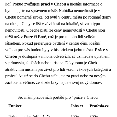
lidí. Pokud zvažujete
práci v Chebu
a hledáte informace o
bydlení, jste na správném místě. Nabídka nemovitostí je v
Chebu poměrně široká, od bytů v centru města po rodinné domy
na okraji. Ceny se liší v závislosti na lokalitě, stavu a typu
nemovitosti. Obecně platí, že ceny nemovitostí v Chebu jsou
nižší než v Praze či Brně, což je pro mnoho lidí velkým
lákadlem. Pokud preferujete bydlení v centru dění, ideální
volbou pro vás budou byty v historickém jádru města.
Práce v
Chebu
je dostupná v mnoha odvětvích, ať už hledáte uplatnění
v průmyslu, službách nebo turistice. Díky tomu je Cheb
atraktivním místem pro život pro lidi všech věkových kategorií a
profesí. Ať už se do Chebu stěhujete za prací nebo za novým
začátkem, věříme, že si zde brzy najdete svůj nový domov.
Srovnání pracovních portálů pro "práce v Chebu"
Funkce
Jobs.cz
Profesia.cz
Počet nabídek (přibližně)
500+
300+