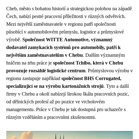
Cheb, město s bohatou historií a strategickou polohou na západě
Čech, nabízí pestré pracovní příležitosti v různých odvětvích.
Mezi největší zaměstnavatele v regionu patří společnosti
působící v automobilovém průmyslu, logistice a průmyslové
výrobě.
Společnost WITTE Automotive, významný
dodavatel zamykacích systémů pro automobily, patří k
největším zaměstnavatelům v Chebu
. Dalším významným
hráčem na trhu práce je
společnost Tchibo, která v Chebu
provozuje rozsáhlé logistické centrum
. Průmyslovou výrobu v
regionu zastupuje například
společnost BHS Corrugated,
specializující se na výrobu kartonážních strojů
. Tyto a další
firmy v Chebu a okolí nabízejí širokou škálu pracovních pozic,
od dělnických profesí až po pozice ve vrcholovém
managementu. Práce v Chebu je tak dostupná pro uchazeče s
různým vzděláním a pracovními zkušenostmi.