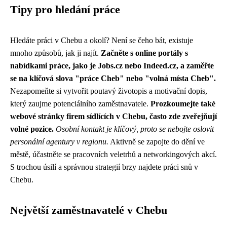
Tipy pro hledání práce
Hledáte práci v Chebu a okolí? Není se čeho bát, existuje
mnoho způsobů, jak ji najít.
Začněte s online portály s
nabídkami práce, jako je Jobs.cz nebo Indeed.cz, a zaměřte
se na klíčová slova "práce Cheb" nebo "volná místa Cheb".
Nezapomeňte si vytvořit poutavý životopis a motivační dopis,
který zaujme potenciálního zaměstnavatele.
Prozkoumejte také
webové stránky firem sídlících v Chebu, často zde zveřejňují
volné pozice.
Osobní kontakt je klíčový, proto se nebojte oslovit
personální agentury v regionu.
Aktivně se zapojte do dění ve
městě, účastněte se pracovních veletrhů a networkingových akcí.
S trochou úsilí a správnou strategií brzy najdete práci snů v
Chebu.
Největší zaměstnavatelé v Chebu