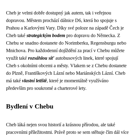
Cheb je velmi dobře dostupný jak autem, tak i veřejnou
dopravou. Městem prochází dálnice D6, která ho spojuje s
Prahou a Karlovými Vary. Díky své poloze na západě Čech je
Cheb také
strategickým bodem
pro dopravu do Německa. Z
Chebu se snadno dostanete do Norimberku, Regensburgu nebo
Mnichova. Pro každodenní dojíždění za prací v Chebu můžete
využít také
rozsáhlou síť
autobusových linek, které spojují
Cheb s okolními obcemi a městy. Vlakem se z Chebu dostanete
do Plzně, Františkových Lázní nebo Mariánských Lázní. Cheb
má také
vlastní letiště
, které je momentálně využíváno
především pro soukromé a charterové lety.
Bydlení v Chebu
Cheb láká nejen svou historií a krásnou přírodou, ale také
pracovními příležitostmi. Právě proto se sem stěhuje čím dál více