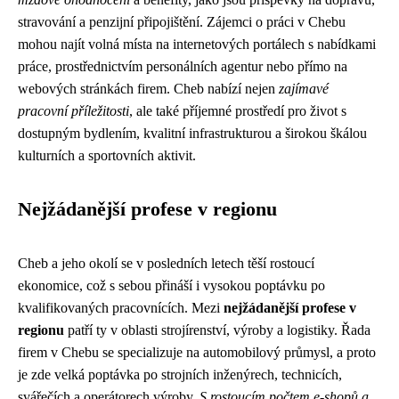
stravování a penzijní připojištění. Zájemci o práci v Chebu
mohou najít volná místa na internetových portálech s nabídkami
práce, prostřednictvím personálních agentur nebo přímo na
webových stránkách firem. Cheb nabízí nejen
zajímavé
pracovní příležitosti
, ale také příjemné prostředí pro život s
dostupným bydlením, kvalitní infrastrukturou a širokou škálou
kulturních a sportovních aktivit.
Nejžádanější profese v regionu
Cheb a jeho okolí se v posledních letech těší rostoucí
ekonomice, což s sebou přináší i vysokou poptávku po
kvalifikovaných pracovnících. Mezi
nejžádanější profese v
regionu
patří ty v oblasti strojírenství, výroby a logistiky. Řada
firem v Chebu se specializuje na automobilový průmysl, a proto
je zde velká poptávka po strojních inženýrech, technicích,
svářečích a operátorech výroby.
S rostoucím počtem e-shopů a