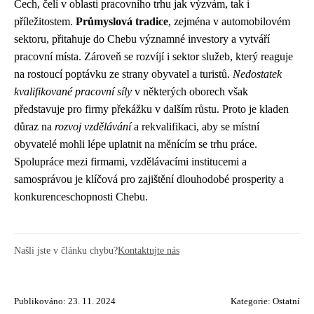
Čech, čelí v oblasti pracovního trhu jak výzvám, tak i
příležitostem.
Průmyslová tradice
, zejména v automobilovém
sektoru, přitahuje do Chebu významné investory a vytváří
pracovní místa. Zároveň se rozvíjí i sektor služeb, který reaguje
na rostoucí poptávku ze strany obyvatel a turistů.
Nedostatek
kvalifikované pracovní síly
v některých oborech však
představuje pro firmy překážku v dalším růstu. Proto je kladen
důraz na
rozvoj vzdělávání
a rekvalifikaci, aby se místní
obyvatelé mohli lépe uplatnit na měnícím se trhu práce.
Spolupráce mezi firmami, vzdělávacími institucemi a
samosprávou je klíčová pro zajištění dlouhodobé prosperity a
konkurenceschopnosti Chebu.
Našli jste v článku chybu?
Kontaktujte nás
Publikováno: 23. 11. 2024
Kategorie:
Ostatní