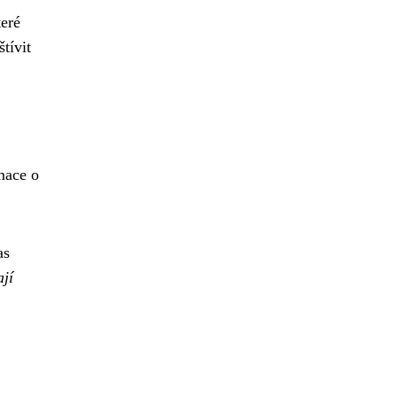
teré
tívit
mace o
as
jí