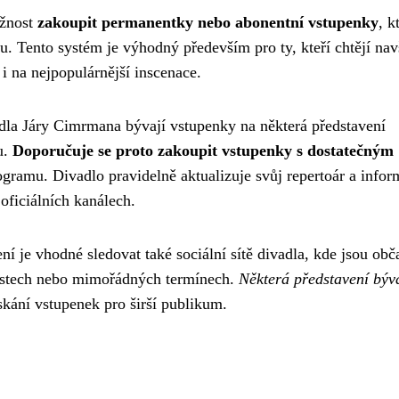
ožnost
zakoupit permanentky nebo abonentní vstupenky
, k
nu. Tento systém je výhodný především pro ty, kteří chtějí navš
t i na nejpopulárnější inscenace.
adla Járy Cimrmana bývají vstupenky na některá představení
u.
Doporučuje se proto zakoupit vstupenky s dostatečným
ogramu. Divadlo pravidelně aktualizuje svůj repertoár a infor
oficiálních kanálech.
í je vhodné sledovat také sociální sítě divadla, kde jsou obč
ístech nebo mimořádných termínech.
Některá představení býva
ískání vstupenek pro širší publikum.