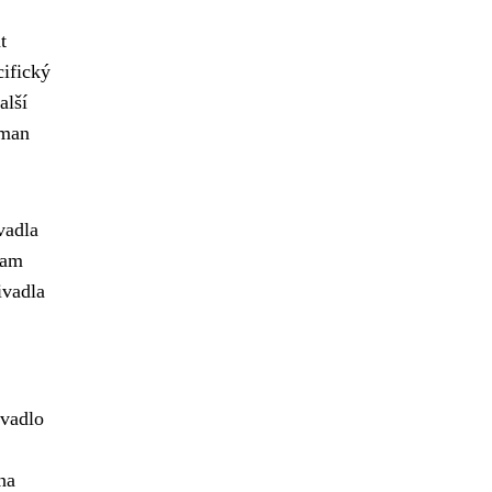
t
cifický
alší
rman
vadla
kam
ivadla
ivadlo
na