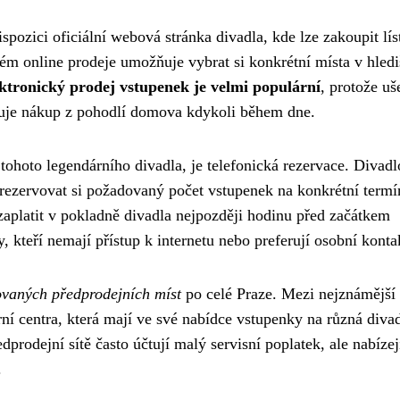
dispozici oficiální webová stránka divadla, kde lze zakoupit lí
m online prodeje umožňuje vybrat si konkrétní místa v hlediš
ktronický prodej vstupenek je velmi populární
, protože uše
ňuje nákup z pohodlí domova kdykoli během dne.
tohoto legendárního divadla, je telefonická rezervace. Divadl
 rezervovat si požadovaný počet vstupenek na konkrétní termí
zaplatit v pokladně divadla nejpozději hodinu před začátkem
 kteří nemají přístup k internetu nebo preferují osobní konta
zovaných předprodejních míst
po celé Praze. Mezi nejznámější 
urní centra, která mají ve své nabídce vstupenky na různá diva
rodejní sítě často účtují malý servisní poplatek, ale nabízej
.