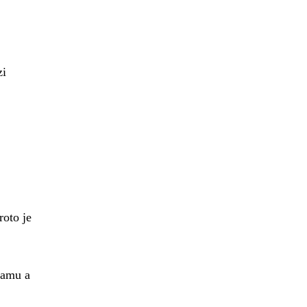
zi
roto je
ramu a