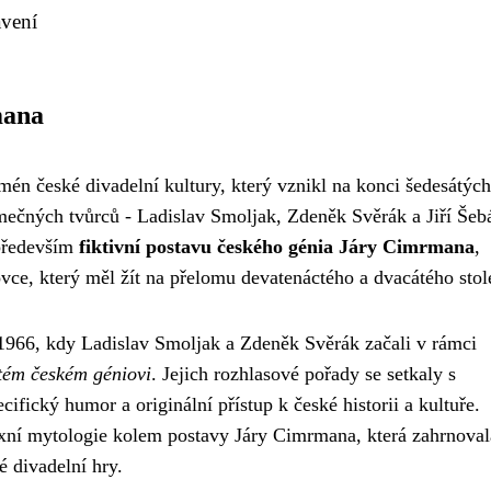
avení
mana
én české divadelní kultury, který vznikl na konci šedesátých
jimečných tvůrců - Ladislav Smoljak, Zdeněk Svěrák a Jiří Šeb
 především
fiktivní postavu českého génia Járy Cimrmana
,
vce, který měl žít na přelomu devatenáctého a dvacátého stole
 1966, kdy Ladislav Smoljak a Zdeněk Svěrák začali v rámci
ém českém géniovi
. Jejich rozhlasové pořady se setkaly s
fický humor a originální přístup k české historii a kultuře.
xní mytologie kolem postavy Járy Cimrmana, která zahrnoval
é divadelní hry.