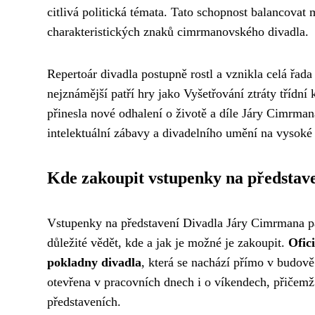
citlivá politická témata. Tato schopnost balancovat m
charakteristických znaků cimrmanovského divadla.
Repertoár divadla postupně rostl a vznikla celá řada
nejznámější patří hry jako Vyšetřování ztráty třídní
přinesla nové odhalení o životě a díle Járy Cimrma
intelektuální zábavy a divadelního umění na vysoké
Kde zakoupit vstupenky na představ
Vstupenky na představení Divadla Járy Cimrmana pat
důležité vědět, kde a jak je možné je zakoupit.
Ofic
pokladny divadla
, která se nachází přímo v budov
otevřena v pracovních dnech i o víkendech, přičemž
představeních.