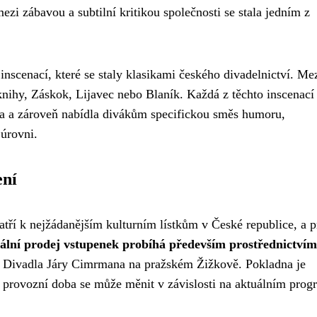
ezi zábavou a subtilní kritikou společnosti se stala jedním z
 inscenací, které se staly klasikami českého divadelnictví. Me
 knihy, Záskok, Lijavec nebo Blaník. Každá z těchto inscenací
na a zároveň nabídla divákům specifickou směs humoru,
 úrovni.
ení
ří k nejžádanějším kulturním lístkům v České republice, a p
iální prodej vstupenek probíhá především prostřednictvím
ě Divadla Járy Cimrmana na pražském Žižkově. Pokladna je
 provozní doba se může měnit v závislosti na aktuálním prog