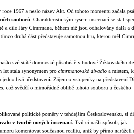
 v roce 1967 a neslo název Akt. Od tohoto momentu začala psá
lních souborů
. Charakteristickým rysem inscenací se stal spe
otě a díle Járy Cimrmana, během níž jsou odhalovány další a d
zatímco druhá část představuje samotnou hru, kterou měl Cim
našlo své stálé domovské působiště v budově Žižkovského di
m let stala synonymem pro
cimrmanovské divadlo
a místem, 
a jednotlivá představení. Zájem o vstupenky na představení D
s, což svědčí o mimořádné oblibě tohoto souboru u českého
likované politické poměry v tehdejším Československu, si d
valo v tvorbě nových inscenací
. Tvůrci našli způsob, jak
humoru komentovat současnou realitu, aniž by přímo naráželi 