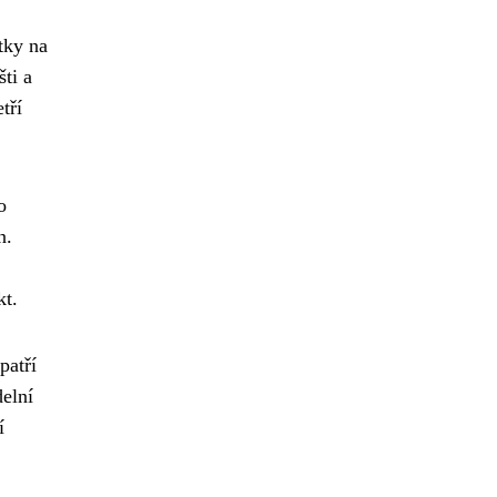
stky na
ti a
tří
o
n.
kt.
patří
delní
í