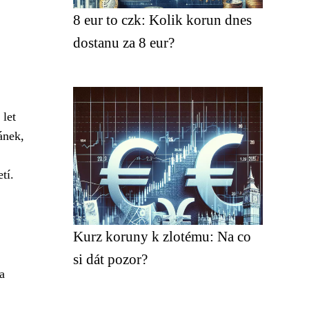
8 eur to czk: Kolik korun dnes
dostanu za 8 eur?
 let
ánek,
tí.
Kurz koruny k zlotému: Na co
si dát pozor?
a