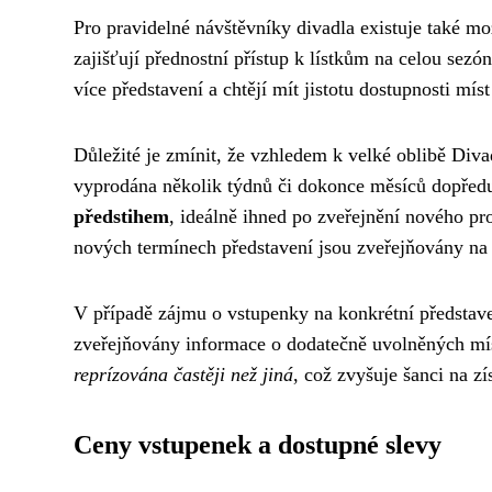
Pro pravidelné návštěvníky divadla existuje také m
zajišťují přednostní přístup k lístkům na celou sezó
více představení a chtějí mít jistotu dostupnosti mís
Důležité je zmínit, že vzhledem k velké oblibě Div
vyprodána několik týdnů či dokonce měsíců dopřed
předstihem
, ideálně ihned po zveřejnění nového pr
nových termínech představení jsou zveřejňovány na 
V případě zájmu o vstupenky na konkrétní představen
zveřejňovány informace o dodatečně uvolněných m
reprízována častěji než jiná
, což zvyšuje šanci na z
Ceny vstupenek a dostupné slevy