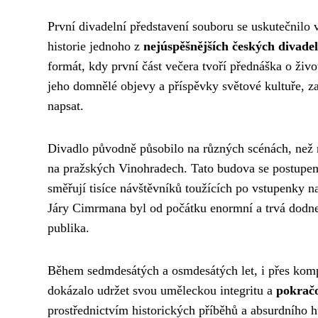
První divadelní představení souboru se uskutečnilo
historie jednoho z
nejúspěšnějších českých divade
formát, kdy první část večera tvoří přednáška o živ
jeho domnělé objevy a příspěvky světové kultuře, 
napsat.
Divadlo původně působilo na různých scénách, než 
na pražských Vinohradech. Tato budova se postupe
směřují tisíce návštěvníků toužících po vstupenky n
Járy Cimrmana byl od počátku enormní a trvá dodne
publika.
Během sedmdesátých a osmdesátých let, i přes komp
dokázalo udržet svou uměleckou integritu a
pokračo
prostřednictvím historických příběhů a absurdního 