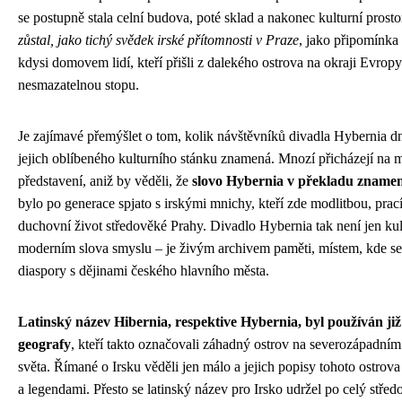
se postupně stala celní budova, poté sklad a nakonec kulturní prosto
zůstal, jako tichý svědek irské přítomnosti v Praze
, jako připomínka 
kdysi domovem lidí, kteří přišli z dalekého ostrova na okraji Evropy
nesmazatelnou stopu.
Je zajímavé přemýšlet o tom, kolik návštěvníků divadla Hybernia dn
jejich oblíbeného kulturního stánku znamená. Mnozí přicházejí na mu
představení, aniž by věděli, že
slovo Hybernia v překladu znamen
bylo po generace spjato s irskými mnichy, kteří zde modlitbou, pra
duchovní život středověké Prahy. Divadlo Hybernia tak není jen ku
moderním slova smyslu – je živým archivem paměti, místem, kde se p
diaspory s dějinami českého hlavního města.
Latinský název Hibernia, respektive Hybernia, byl používán ji
geografy
, kteří takto označovali záhadný ostrov na severozápadní
světa. Římané o Irsku věděli jen málo a jejich popisy tohoto ostrov
a legendami. Přesto se latinský název pro Irsko udržel po celý střed