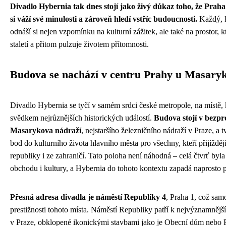
Divadlo Hybernia tak dnes stojí jako živý důkaz toho, že Prah
si váží své minulosti a zároveň hledí vstříc budoucnosti.
Každý, k
odnáší si nejen vzpomínku na kulturní zážitek, ale také na prostor, 
staletí a přitom pulzuje životem přítomnosti.
Budova se nachází v centru Prahy u Masary
Divadlo Hybernia se tyčí v samém srdci české metropole, na místě, k
svědkem nejrůznějších historických událostí.
Budova stojí v bezpro
Masarykova nádraží
, nejstaršího železničního nádraží v Praze, a t
bod do kulturního života hlavního města pro všechny, kteří přijíždě
republiky i ze zahraničí. Tato poloha není náhodná – celá čtvrť byl
obchodu i kultury, a Hybernia do tohoto kontextu zapadá naprosto p
Přesná adresa divadla je náměstí Republiky 4
, Praha 1, což sam
prestižnosti tohoto místa. Náměstí Republiky patří k nejvýznamněj
v Praze, obklopené ikonickými stavbami jako je Obecní dům nebo 