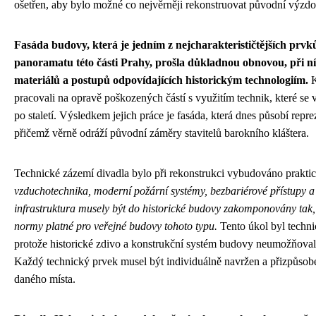
ošetřen, aby bylo možné co nejvěrněji rekonstruovat původní výzd
Fasáda budovy, která je jedním z nejcharakterističtějších prvk
panoramatu této části Prahy, prošla důkladnou obnovou, při ní
materiálů a postupů odpovídajících historickým technologiím.
K
pracovali na opravě poškozených částí s využitím technik, které se 
po staletí. Výsledkem jejich práce je fasáda, která dnes působí repre
přičemž věrně odráží původní záměry stavitelů barokního kláštera.
Technické zázemí divadla bylo při rekonstrukci vybudováno prakti
vzduchotechnika, moderní požární systémy, bezbariérové přístupy a
infrastruktura musely být do historické budovy zakomponovány tak,
normy platné pro veřejné budovy tohoto typu.
Tento úkol byl techn
protože historické zdivo a konstrukční systém budovy neumožňova
Každý technický prvek musel být individuálně navržen a přizpůs
daného místa.