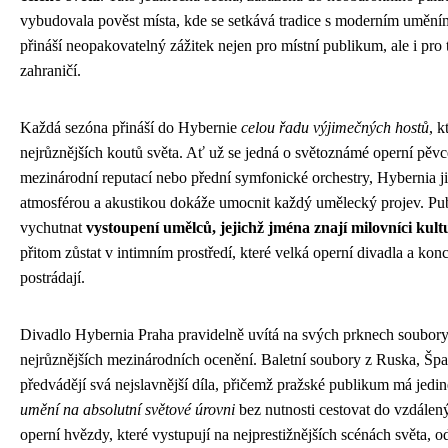
vybudovala pověst místa, kde se setkává tradice s moderním umění
přináší neopakovatelný zážitek nejen pro místní publikum, ale i pro 
zahraničí.
Každá sezóna přináší do Hybernie
celou řadu výjimečných hostů
, k
nejrůznějších koutů světa. Ať už se jedná o světoznámé operní pěvce
mezinárodní reputací nebo přední symfonické orchestry, Hybernia ji
atmosférou a akustikou dokáže umocnit každý umělecký projev. Pu
vychutnat
vystoupení umělců, jejichž jména znají milovníci kult
přitom zůstat v intimním prostředí, které velká operní divadla a ko
postrádají.
Divadlo Hybernia Praha pravidelně uvítá na svých prknech soubory, 
nejrůznějších mezinárodních ocenění. Baletní soubory z Ruska, Španě
předvádějí svá nejslavnější díla, přičemž pražské publikum má jedin
umění na absolutní světové úrovni
bez nutnosti cestovat do vzdálený
operní hvězdy, které vystupují na nejprestižnějších scénách světa, 