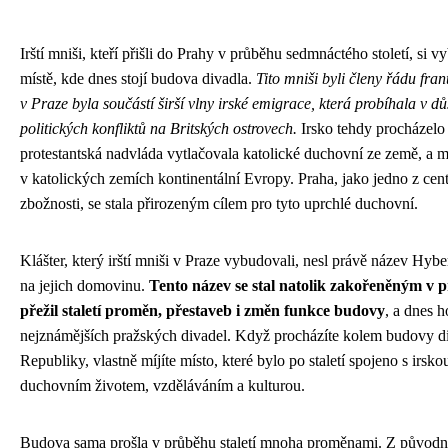
Irští mniši, kteří přišli do Prahy v průběhu sedmnáctého století, si v
místě, kde dnes stojí budova divadla.
Tito mniši byli členy řádu fran
v Praze byla součástí širší vlny irské emigrace, která probíhala v 
politických konfliktů na Britských ostrovech.
Irsko tehdy procházel
protestantská nadvláda vytlačovala katolické duchovní ze země, a mn
v katolických zemích kontinentální Evropy. Praha, jako jedno z cent
zbožnosti, se stala přirozeným cílem pro tyto uprchlé duchovní.
Klášter, který irští mniši v Praze vybudovali, nesl právě název Hybe
na jejich domovinu.
Tento název se stal natolik zakořeněným v pr
přežil staletí proměn, přestaveb i změn funkce budovy
, a dnes h
nejznámějších pražských divadel. Když procházíte kolem budovy d
Republiky, vlastně míjíte místo, které bylo po staletí spojeno s irsk
duchovním životem, vzděláváním a kulturou.
Budova sama prošla v průběhu staletí mnoha proměnami. Z původn