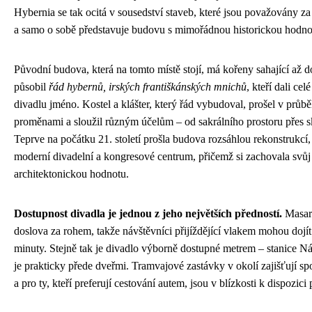
Hybernia se tak ocitá v sousedství staveb, které jsou považovány za
a samo o sobě představuje budovu s mimořádnou historickou hodno
Původní budova, která na tomto místě stojí, má kořeny sahající až do
působil
řád hybernů, irských františkánských mnichů
, kteří dali ce
divadlu jméno. Kostel a klášter, který řád vybudoval, prošel v průb
proměnami a sloužil různým účelům – od sakrálního prostoru přes sk
Teprve na počátku 21. století prošla budova rozsáhlou rekonstrukcí, 
moderní divadelní a kongresové centrum, přičemž si zachovala svůj 
architektonickou hodnotu.
Dostupnost divadla je jednou z jeho největších předností.
Masary
doslova za rohem, takže návštěvníci přijíždějící vlakem mohou dojí
minuty. Stejně tak je divadlo výborně dostupné metrem – stanice N
je prakticky přede dveřmi. Tramvajové zastávky v okolí zajišťují sp
a pro ty, kteří preferují cestování autem, jsou v blízkosti k dispozici