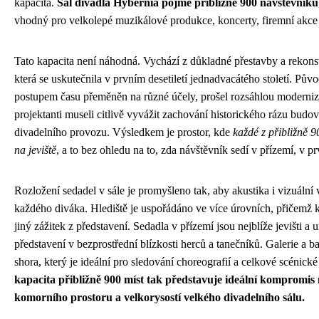
kapacita.
Sál divadla Hybernia pojme přibližně 900 návštěvníků
vhodný pro velkolepé muzikálové produkce, koncerty, firemní akce
Tato kapacita není náhodná. Vychází z důkladné přestavby a rekons
která se uskutečnila v prvním desetiletí jednadvacátého století. Původ
postupem času přeměněn na různé účely, prošel rozsáhlou modernizací
projektanti museli citlivě vyvážit zachování historického rázu bud
divadelního provozu. Výsledkem je prostor, kde
každé z přibližně 9
na jeviště
, a to bez ohledu na to, zda návštěvník sedí v přízemí, v pr
Rozložení sedadel v sále je promyšleno tak, aby akustika i vizuální 
každého diváka. Hlediště je uspořádáno ve více úrovních, přičemž k
jiný zážitek z představení. Sedadla v přízemí jsou nejblíže jevišti 
představení v bezprostřední blízkosti herců a tanečníků. Galerie a 
shora, který je ideální pro sledování choreografií a celkové scénic
kapacita přibližně 900 míst tak představuje ideální kompromis 
komorního prostoru a velkorysostí velkého divadelního sálu.