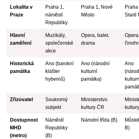
Lokalita v
Praha 1,
Praha 1, Nové
Praha 
Praze
náměstí
Město
Staré
Republiky
Hlavní
Muzikály,
Opera, balet,
Opera
zaměření
společenské
drama
činohr
akce
Historická
Ano (barokní
Ano (národní
Ano
památka
klášter
kulturní
(národ
hybernů)
památka)
kulturn
památ
Zřizovatel
Soukromý
Ministerstvo
Minist
subjekt
kultury ČR
kultur
Dostupnost
Náměstí
Národní třída (B)
Můstek
MHD
Republiky
B)
(metro)
(B)