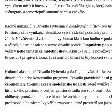
výsledkem měsíců intenzivní práce celého tvůrčího týmu, který zahrn
scénografy a samozřejmě samotné herce a zpěváky.
Kromě muzikálů je Divadlo Hybernia
vyhledávaným místem pro nej
Prostorný sál s vynikající akustikou vytváří ideální podmínky pro 
žánrů. Návštěvníci si zde mohou vychutnat klasickou hudbu v pod
a sólistů, ale stejně tak se v tomto divadle pořádají
populární pop a
večery nebo tematické hudební show
. Akustika sálu je považován
Praze, což přispívá k tomu, že si umělci i diváci každý koncert skut
Kulturní akce, které Divadlo Hybernia pořádá, jdou však daleko za 
divadelního nebo koncertního programu. Divadlo pravidelně hostí
g
ceremoniály, firemní akce a společenské události
, které využívaj
historického prostoru. Pronájem prostor divadla pro soukromé nebo 
oblíbený, protože kombinace historické architektury, moderního te
profesionálního zázemí vytváří nezapomenutelné prostředí pro jakou