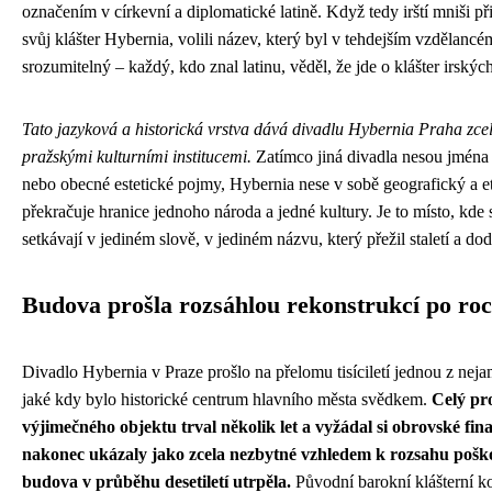
označením v církevní a diplomatické latině. Když tedy irští mniši př
svůj klášter Hybernia, volili název, který byl v tehdejším vzdělanc
srozumitelný – každý, kdo znal latinu, věděl, že jde o klášter irský
Tato jazyková a historická vrstva dává divadlu Hybernia Praha zce
pražskými kulturními institucemi.
Zatímco jiná divadla nesou jména 
nebo obecné estetické pojmy, Hybernia nese v sobě geografický a e
překračuje hranice jednoho národa a jedné kultury. Je to místo, kde s
setkávají v jediném slově, v jediném názvu, který přežil staletí a do
Budova prošla rozsáhlou rekonstrukcí po ro
Divadlo Hybernia v Praze prošlo na přelomu tisíciletí jednou z neja
jaké kdy bylo historické centrum hlavního města svědkem.
Celý pr
výjimečného objektu trval několik let a vyžádal si obrovské finan
nakonec ukázaly jako zcela nezbytné vzhledem k rozsahu poško
budova v průběhu desetiletí utrpěla.
Původní barokní klášterní k