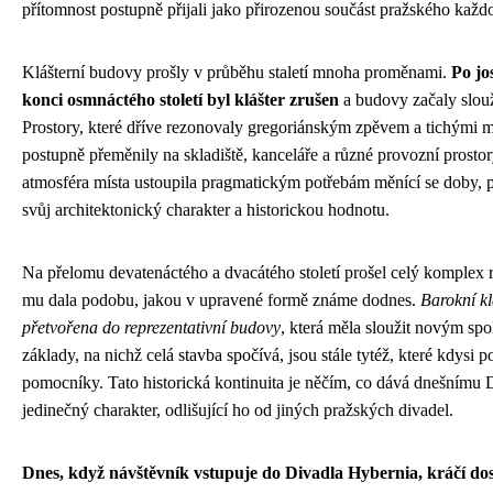
přítomnost postupně přijali jako přirozenou součást pražského každ
Klášterní budovy prošly v průběhu staletí mnoha proměnami.
Po jo
konci osmnáctého století byl klášter zrušen
a budovy začaly slouž
Prostory, které dříve rezonovaly gregoriánským zpěvem a tichými 
postupně přeměnily na skladiště, kanceláře a různé provozní prost
atmosféra místa ustoupila pragmatickým potřebám měnící se doby, p
svůj architektonický charakter a historickou hodnotu.
Na přelomu devatenáctého a dvacátého století prošel celý komplex 
mu dala podobu, jakou v upravené formě známe dodnes.
Barokní kl
přetvořena do reprezentativní budovy
, která měla sloužit novým sp
základy, na nichž celá stavba spočívá, jsou stále tytéž, které kdysi p
pomocníky. Tato historická kontinuita je něčím, co dává dnešnímu 
jedinečný charakter, odlišující ho od jiných pražských divadel.
Dnes, když návštěvník vstupuje do Divadla Hybernia, kráčí dos