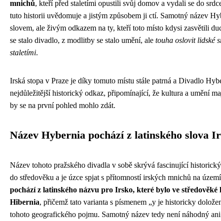
mnichů
, kteří před staletími opustili svůj domov a vydali se do srd
tuto historii uvědomuje a jistým způsobem ji ctí. Samotný název H
slovem, ale živým odkazem na ty, kteří toto místo kdysi zasvětili d
se stalo divadlo, z modlitby se stalo umění, ale
touha oslovit lidské 
staletími
.
Irská stopa v Praze je díky tomuto místu stále patrná a Divadlo Hybe
nejdůležitější historický odkaz, připomínající, že kultura a umění m
by se na první pohled mohlo zdát.
Název Hybernia pochází z latinského slova I
Název tohoto pražského divadla v sobě skrývá fascinující historický
do středověku a je úzce spjat s přítomností irských mnichů na územ
pochází z latinského názvu pro Irsko, které bylo ve středověké
Hibernia
, přičemž tato varianta s písmenem „y je historicky doložen
tohoto geografického pojmu. Samotný název tedy není náhodný ani 