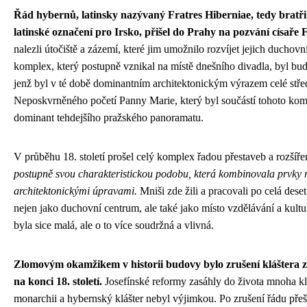
Řád hybernů, latinsky nazývaný Fratres Hiberniae, tedy bratři 
latinské označení pro Irsko, přišel do Prahy na pozvání císaře 
nalezli útočiště a zázemí, které jim umožnilo rozvíjet jejich duchovní
komplex, který postupně vznikal na místě dnešního divadla, byl bu
jenž byl v té době dominantním architektonickým výrazem celé stře
Neposkvrněného početí Panny Marie, který byl součástí tohoto komp
dominant tehdejšího pražského panoramatu.
V průběhu 18. století prošel celý komplex řadou přestaveb a rozšíře
postupně svou charakteristickou podobu, která kombinovala prvky 
architektonickými úpravami.
Mniši zde žili a pracovali po celá deseti
nejen jako duchovní centrum, ale také jako místo vzdělávání a kultu
byla sice malá, ale o to více soudržná a vlivná.
Zlomovým okamžikem v historii budovy bylo zrušení kláštera za 
na konci 18. století.
Josefínské reformy zasáhly do života mnoha kl
monarchii a hybernský klášter nebyl výjimkou. Po zrušení řádu pře