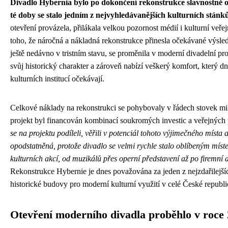
Divadlo Hybernia bylo po dokončení rekonstrukce slavnostně o
té doby se stalo jedním z nejvyhledávanějších kulturních stánk
otevření provázela, přilákala velkou pozornost médií i kulturní veře
toho, že náročná a nákladná rekonstrukce přinesla očekávané výsle
ještě nedávno v tristním stavu, se proměnila v moderní divadelní pro
svůj historický charakter a zároveň nabízí veškerý komfort, který d
kulturních institucí očekávají.
Celkové náklady na rekonstrukci se pohybovaly v řádech stovek mi
projekt byl financován kombinací soukromých investic a veřejných
se na projektu podíleli, věřili v potenciál tohoto výjimečného místa a
opodstatněná, protože divadlo se velmi rychle stalo oblíbeným míst
kulturních akcí, od muzikálů přes operní představení až po firemní 
Rekonstrukce Hybernie je dnes považována za jeden z nejzdařilejš
historické budovy pro moderní kulturní využití v celé České republi
Otevření moderního divadla proběhlo v roce