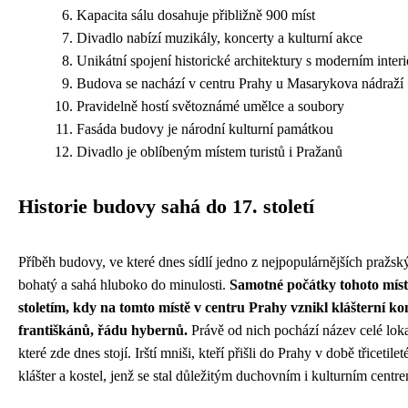
Kapacita sálu dosahuje přibližně 900 míst
Divadlo nabízí muzikály, koncerty a kulturní akce
Unikátní spojení historické architektury s moderním inter
Budova se nachází v centru Prahy u Masarykova nádraží
Pravidelně hostí světoznámé umělce a soubory
Fasáda budovy je národní kulturní památkou
Divadlo je oblíbeným místem turistů i Pražanů
Historie budovy sahá do 17. století
Příběh budovy, ve které dnes sídlí jedno z nejpopulárnějších pražsk
bohatý a sahá hluboko do minulosti.
Samotné počátky tohoto místa
stoletím, kdy na tomto místě v centru Prahy vznikl klášterní k
františkánů, řádu hybernů.
Právě od nich pochází název celé loka
které zde dnes stojí. Irští mniši, kteří přišli do Prahy v době třicetile
klášter a kostel, jenž se stal důležitým duchovním i kulturním centre