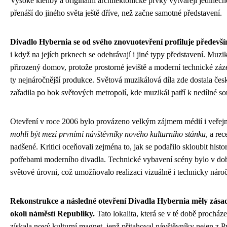
Vysoké klenby a originální architektonické prvky vytvářejí jedinečn
přenáší do jiného světa ještě dříve, než začne samotné představení.
Divadlo Hybernia se od svého znovuotevření profiluje předevš
i když na jejích prknech se odehrávají i jiné typy představení. Muzi
přirozený domov, protože prostorné jeviště a moderní technické záz
ty nejnáročnější produkce. Světová muzikálová díla zde dostala čes
zařadila po bok světových metropolí, kde muzikál patří k nedílné sou
Otevření v roce 2006 bylo provázeno velkým zájmem médií i veřejn
mohli být mezi prvními návštěvníky nového kulturního stánku
, a re
nadšené. Kritici oceňovali zejména to, jak se podařilo skloubit hist
potřebami moderního divadla. Technické vybavení scény bylo v dob
světové úrovni, což umožňovalo realizaci vizuálně i technicky náro
Rekonstrukce a následné otevření Divadla Hybernia měly zásadn
okolí náměstí Republiky.
Tato lokalita, která se v té době prochá
získala nový kulturní magnet, jenž přitahoval návštěvníky nejen z Pr