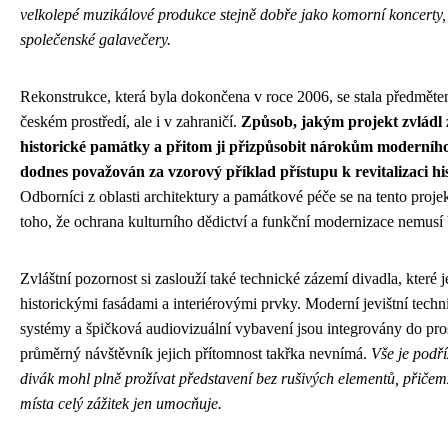
velkolepé muzikálové produkce stejně dobře jako komorní koncerty,
společenské galavečery.
Rekonstrukce, která byla dokončena v roce 2006, se stala předmět
českém prostředí, ale i v zahraničí.
Způsob, jakým projekt zvládl 
historické památky a přitom ji přizpůsobit nárokům moderního
dodnes považován za vzorový příklad přístupu k revitalizaci hi
Odborníci z oblasti architektury a památkové péče se na tento proje
toho, že ochrana kulturního dědictví a funkční modernizace nemusí 
Zvláštní pozornost si zaslouží také technické zázemí divadla, které j
historickými fasádami a interiérovými prvky. Moderní jevištní techni
systémy a špičková audiovizuální vybavení jsou integrovány do pro
průměrný návštěvník jejich přítomnost takřka nevnímá.
Vše je podř
divák mohl plně prožívat představení bez rušivých elementů, přičem
místa celý zážitek jen umocňuje.