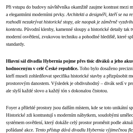
Při vstupu do budovy návštěvníka okamžitě zaujme kontrast mezi
a elegantními moderními prvky.
Architekti a designéři, kteří se na r
rozhodli nezakrývat historické stopy, ale naopak je záměrně vyzdvi
kontextu.
Původní klenby, kamenné sloupy a historické detaily tak t
moderní osvětlení, zvukovou techniku a pohodlné hlediště, které sp
standardy.
Hlavní sál divadla Hybernia pojme přes tisíc diváků a jeho akus
hodnoceným v celé České republice.
Toho bylo dosaženo precizní
kteří museli zohledňovat specifika historické stavby a přizpůsobit m
prostorovým danostem. Výsledek je obdivuhodný – divák sedí v prost
ale slyší každé slovo a každý tón s dokonalou čistotou.
Foyer a přilehlé prostory jsou dalším místem, kde se toto unikátní s
Historické zdi kontrastují s moderním nábytkem, soudobými uměle
systémem osvětlení, který dokáže celý prostor proměnit podle aktuá
pořádané akce.
Tento přístup dává divadlu Hybernia výjimečnou flex