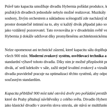
Právě tato kapacita umožňuje divadlu Hybernia pořádat produkce, 
pražských divadlech jednoduše nebylo možné realizovat. Muzikály
soubory, živým orchestrem a nákladnou scénografií zde nacházejí i
prostor dostatečně intimní na to, aby si každý divák připadal jako so
jako vzdálený pozorovatel. Tato rovnováha je v divadelním světě v
Hybernia ji dokáže udržovat díky promyšlenému architektonickému ř
Nelze opomenout ani technické zázemí, které kapacitu sálu doplňuj
všech 900 míst.
Moderní zvukový systém, osvětlovací technika a 
standardní výbavě tohoto divadla. Díky nim je možné přizpůsobit p
divák, ať sedí kdekoliv v sále, zažil stejně kvalitní zvukový a vizu
divadla pravidelně pracuje na optimalizaci těchto systémů, aby odp
současným standardům.
Kapacita přibližně 900 míst také otevírá dveře pro pořádání prestiž
které do Prahy přitahují návštěvníky z celého světa. Divadlo Hyber
jako klasické divadlo v pravém slova smyslu, ale stává se multifun