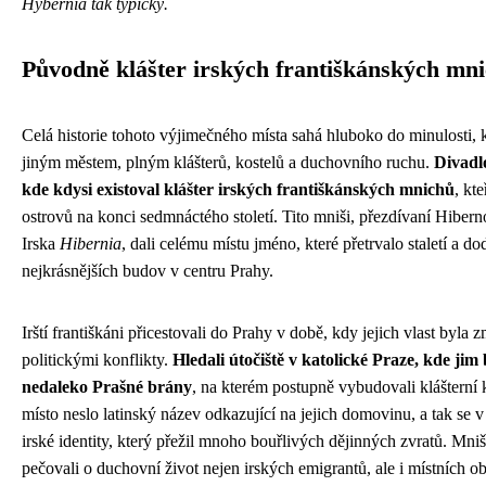
Hybernia tak typický.
Původně klášter irských františkánských mn
Celá historie tohoto výjimečného místa sahá hluboko do minulosti, k
jiným městem, plným klášterů, kostelů a duchovního ruchu.
Divadlo
kde kdysi existoval klášter irských františkánských mnichů
, kt
ostrovů na konci sedmnáctého století. Tito mniši, přezdívaní Hiber
Irska
Hibernia
, dali celému místu jméno, které přetrvalo staletí a d
nejkrásnějších budov v centru Prahy.
Irští františkáni přicestovali do Prahy v době, kdy jejich vlast byl
politickými konflikty.
Hledali útočiště v katolické Praze, kde ji
nedaleko Prašné brány
, na kterém postupně vybudovali klášterní
místo neslo latinský název odkazující na jejich domovinu, a tak se v
irské identity, který přežil mnoho bouřlivých dějinných zvratů. Mniši 
pečovali o duchovní život nejen irských emigrantů, ale i místních oby