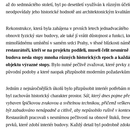
až do sedmnáctého století, byl po desetiletí využíván k různým úče
neodpovídaly jeho historické hodnotě ani architektonickým kvalitá
Rekonstrukce, která byla zahájena v prvních letech jednadvacátého sto
obnovit fyzický stav budovy, ale také jí vrátit důstojnost a funkci, 
mimořádnému umístění v samém srdci Prahy, v těsné blízkosti námě
restaurátoři, kteří se na projektu podíleli, museli čelit nesmírn
budova nesla stopy mnoha různých historických epoch a každá
objektu výrazné stopy.
Bylo nutné pečlivě zvažovat, které prvky z
původní podoby a které naopak přizpůsobit moderním požadavkům 
Jedním z nejnáročnějších úkolů bylo přizpůsobit interiér potřebám 
byl zachován historický charakter prostor.
Sál, který dnes pojme pře
vybaven špičkovou zvukovou a světelnou technikou, přičemž vešker
být zabudováno nenápadně a citlivě, aby nepůsobilo rušivě v kontext
Restaurátoři pracovali s nesmírnou pečlivostí na obnově štuků, frese
prvků, které zdobí interiér budovy. Každý detail byl podrobně zd