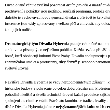
Divadlo také věnuje zvláštní pozornost
akcím pro děti a mladé divá
představení a pohádky jsou nedílnou součástí programu, protože di
důležité je vychovávat novou generaci diváků a přivádět je ke kultu
inscenace jsou vždy zpracovány s velkou péčí a citlivostí, aby doká
tak i jejich rodiče.
Dramaturgický tým Divadla Hybernia
pracuje celoročně na tom
atraktivní a přístupný co nejširšímu publiku. Každá sezóna přináší n
hosté, kteří obohacují kulturní život Prahy. Divadlo spolupracuje s 
zahraničními umělci a producenty, díky čemuž je schopno nabídnou
světové úrovně.
Návštěva Divadla Hybernia je vždy
nezapomenutelným zážitkem
, k
historické budovy a pokračuje po celou dobu představení. Profesioná
pohodlné hlediště a skvělá technická úroveň každé produkce zajišťuj
spokojeni a s chutí se vrátit. Právě tato kombinace tradice, kvality a
dělá z Divadla Hybernia jedno z
nejvýznamnějších kulturních cent