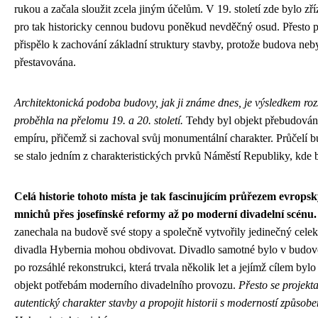
rukou a začala sloužit zcela jiným účelům. V 19. století zde bylo zří
pro tak historicky cennou budovu poněkud nevděčný osud. Přesto p
přispělo k zachování základní struktury stavby, protože budova neb
přestavována.
Architektonická podoba budovy, jak ji známe dnes, je výsledkem roz
proběhla na přelomu 19. a 20. století.
Tehdy byl objekt přebudován
empíru, přičemž si zachoval svůj monumentální charakter. Průčelí
se stalo jedním z charakteristických prvků Náměstí Republiky, kde 
Celá historie tohoto místa je tak fascinujícím průřezem evropsk
mnichů přes josefínské reformy až po moderní divadelní scénu.
zanechala na budově své stopy a společně vytvořily jedinečný celek
divadla Hybernia mohou obdivovat. Divadlo samotné bylo v budově o
po rozsáhlé rekonstrukci, která trvala několik let a jejímž cílem bylo
objekt potřebám moderního divadelního provozu.
Přesto se projekt
autentický charakter stavby a propojit historii s moderností způsobe