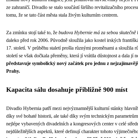
ze zahraničí. Divadlo se stalo součástí širšího revitalizačního proces
tomu, že se tato část města stala živým kulturním centrem.
Za zmínku stojí také to, že
budova Hybernie má za sebou skutečně b
daleko před rok 2006. Původně sloužila jako kostel irských františká
17. století. V průběhu staletí prošla různými proměnami a sloužila
století se však dočkala přeměny, která jí vrátila důstojnost a dala jí 
představuje symbolický nový začátek pro jednu z nejzajímavěj
Prahy.
Kapacita sálu dosahuje přibližně 900 míst
Divadlo Hybernia patří mezi nejvýznamnější kulturní stánky hlavníh
díky své bohaté historii, ale také díky svým technickým parametrům, 
nejlépe vybavených divadelních a kongresových center v celé střed
nejdůležitějších aspektů, které definují charakter tohoto výjimečnéh