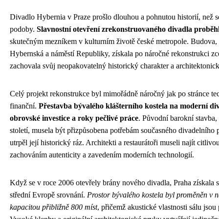
Divadlo Hybernia v Praze prošlo dlouhou a pohnutou historií, než 
podoby.
Slavnostní otevření zrekonstruovaného divadla proběhl
skutečným mezníkem v kulturním životě české metropole. Budova, kt
Hybernská a náměstí Republiky, získala po náročné rekonstrukci zce
zachovala svůj neopakovatelný historický charakter a architektonic
Celý projekt rekonstrukce byl mimořádně náročný jak po stránce tec
finanční.
Přestavba bývalého klášterního kostela na moderní div
obrovské investice a roky pečlivé práce
. Původní barokní stavba,
století, musela být přizpůsobena potřebám současného divadelního 
utrpěl její historický ráz. Architekti a restaurátoři museli najít citl
zachováním autenticity a zavedením moderních technologií.
Když se v roce 2006 otevřely brány nového divadla, Praha získala s
střední Evropě srovnání.
Prostor bývalého kostela byl proměněn v n
kapacitou přibližně 800 míst
, přičemž akustické vlastnosti sálu jso