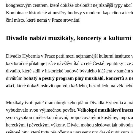
kongresovým centrem, které dokáže obsloužit nejrůznější typy akcí 
Kombinace historické atmosféry budovy s moderní kapacitou a tec
činí místo, které nemá v Praze srovnání.
Divadlo nabízí muzikály, koncerty a kulturní
Divadlo Hybernia v Praze patří mezi nejznámější kulturní instituce 
každoročně přitahuje tisíce návštěvníků z celé České republiky i ze
divadlo, které sídlí v historické budově bývalého kláštera v samém 
divákům
bohatý a pestrý program plný muzikálů, koncertů a ne
akcí
, které dokáží oslovit opravdu každého, bez ohledu na věk neb
Muzikály tvoří páteř dramaturgického plánu Divadla Hybernia a prá
vybudovalo svou výjimečnou pověst.
Velkolepé muzikálové insce
svou vysokou uměleckou úrovní, propracovanými kostýmy, impozan
hereckými i pěveckými výkony. Diváci mohou sledovat jak původní 
světové hity, které byly přeloženy a upraveny pro české publikum. 