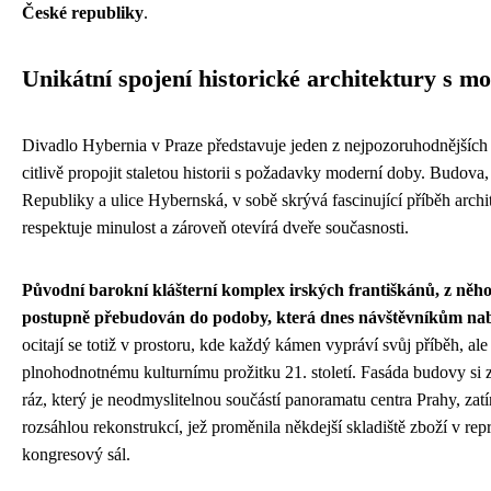
České republiky
.
Unikátní spojení historické architektury s m
Divadlo Hybernia v Praze představuje jeden z nejpozoruhodnějších p
citlivě propojit staletou historii s požadavky moderní doby. Budova,
Republiky a ulice Hybernská, v sobě skrývá fascinující příběh arch
respektuje minulost a zároveň otevírá dveře současnosti.
Původní barokní klášterní komplex irských františkánů, z něhož 
postupně přebudován do podoby, která dnes návštěvníkům nabí
ocitají se totiž v prostoru, kde každý kámen vypráví svůj příběh, al
plnohodnotnému kulturnímu prožitku 21. století. Fasáda budovy si 
ráz, který je neodmyslitelnou součástí panoramatu centra Prahy, zatí
rozsáhlou rekonstrukcí, jež proměnila někdejší skladiště zboží v repr
kongresový sál.