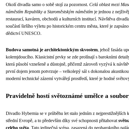
Okolí divadla samo o sobě stojí za pozornost.
Celá oblast mezi Ma
náměstím Republiky a Staroměstským náměstím
je jednou z nejživěj
restaurací, kaváren, obchodů a kulturních institucí. Návštěva divad
součástí širšího výletu po historickém centru města, které je zapsá
dědictví UNESCO.
Budova samotná je architektonickým skvostem
, jehož fasáda u
kolemjdoucího. Klasicistní prvky se zde prolínají s barokními detail
která působí vznešeně a důstojně, přičemž zároveň vyzývá k návštěvě
první dojem jenom potvrzuje – velkolepý sál s dokonalou akustikou
moderní technické zázemí vytvářejí prostředí, které je hodné světov
Pravidelně hostí světoznámé umělce a soubo
Divadlo Hybernia se v průběhu let stalo jedním z nejprestižnějších k
střední Evropě, a to především díky své schopnosti přitahovat
světo
celého světa
. Tato jedinečná scéna, zasazená do neobarokního palá