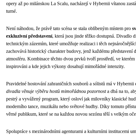
opery až po milánskou La Scalu, nacházejí v Hybernii vítanou zas
turné.
Není náhodou, že právě tato scéna se stala oblíbeným místem pro
s
exkluzivní představení
, která jsou jinde těžko dostupná. Divadlo
technickým zázemím, které umožňuje realizaci i těch nejnáročnějšíc
zachovává historický charakter budovy, jenž každému představení
atmosféru. Kombinace těchto dvou prvků tvoří prostředí, ve kterém s
inspirováni a kde jejich výkony dosahují mimořádné intenzity.
Pravidelné hostování zahraničních souborů a sólistů má v Hybernii 
divadla věnuje výběru hostů mimořádnou pozornost
a dbá na to, ab
pestrý a vyvážený program, který osloví jak milovníky klasické hud
moderního tance, muzikálu nebo světové hudby. Díky tomuto příst
věrné publikum, které se na každou novou sezónu těší s velkým oč
Spolupráce s mezinárodními agenturami a kulturními institucemi um