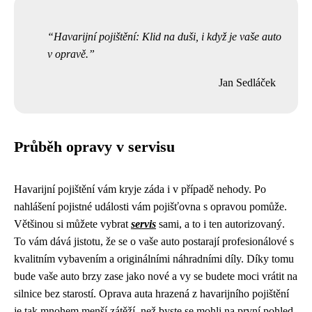
Havarijní pojištění: Klid na duši, i když je vaše auto
v opravě.
Jan Sedláček
Průběh opravy v servisu
Havarijní pojištění vám kryje záda i v případě nehody. Po
nahlášení pojistné události vám pojišťovna s opravou pomůže.
Většinou si můžete vybrat
servis
sami, a to i ten autorizovaný.
To vám dává jistotu, že se o vaše auto postarají profesionálové s
kvalitním vybavením a originálními náhradními díly. Díky tomu
bude vaše auto brzy zase jako nové a vy se budete moci vrátit na
silnice bez starostí. Oprava auta hrazená z havarijního pojištění
je tak mnohem menší zátěží, než byste se mohli na první pohled