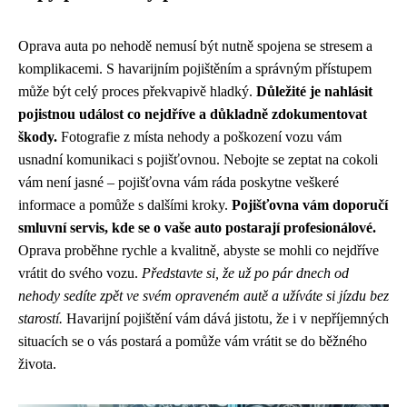
Oprava auta po nehodě nemusí být nutně spojena se stresem a
komplikacemi. S havarijním pojištěním a správným přístupem
může být celý proces překvapivě hladký.
Důležité je nahlásit
pojistnou událost co nejdříve a důkladně zdokumentovat
škody.
Fotografie z místa nehody a poškození vozu vám
usnadní komunikaci s pojišťovnou. Nebojte se zeptat na cokoli
vám není jasné – pojišťovna vám ráda poskytne veškeré
informace a pomůže s dalšími kroky.
Pojišťovna vám doporučí
smluvní servis, kde se o vaše auto postarají profesionálové.
Oprava proběhne rychle a kvalitně, abyste se mohli co nejdříve
vrátit do svého vozu.
Představte si, že už po pár dnech od
nehody sedíte zpět ve svém opraveném autě a užíváte si jízdu bez
starostí.
Havarijní pojištění vám dává jistotu, že i v nepříjemných
situacích se o vás postará a pomůže vám vrátit se do běžného
života.