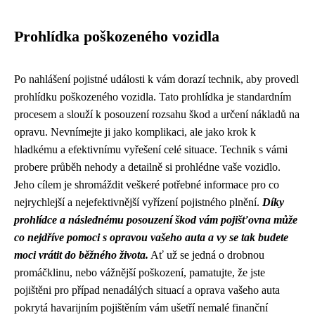
Prohlídka poškozeného vozidla
Po nahlášení pojistné události k vám dorazí technik, aby provedl
prohlídku poškozeného vozidla. Tato prohlídka je standardním
procesem a slouží k posouzení rozsahu škod a určení nákladů na
opravu. Nevnímejte ji jako komplikaci, ale jako krok k
hladkému a efektivnímu vyřešení celé situace. Technik s vámi
probere průběh nehody a detailně si prohlédne vaše vozidlo.
Jeho cílem je shromáždit veškeré potřebné informace pro co
nejrychlejší a nejefektivnější vyřízení pojistného plnění.
Díky
prohlídce a následnému posouzení škod vám pojišťovna může
co nejdříve pomoci s opravou vašeho auta a vy se tak budete
moci vrátit do běžného života.
Ať už se jedná o drobnou
promáčklinu, nebo vážnější poškození, pamatujte, že jste
pojištěni pro případ nenadálých situací a oprava vašeho auta
pokrytá havarijním pojištěním vám ušetří nemalé finanční