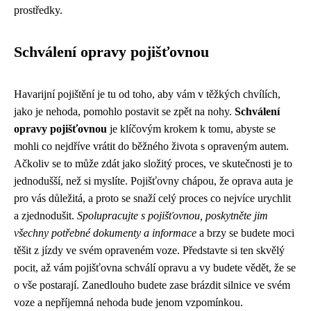
prostředky.
Schválení opravy pojišťovnou
Havarijní pojištění je tu od toho, aby vám v těžkých chvílích,
jako je nehoda, pomohlo postavit se zpět na nohy.
Schválení
opravy pojišťovnou
je klíčovým krokem k tomu, abyste se
mohli co nejdříve vrátit do běžného života s opraveným autem.
Ačkoliv se to může zdát jako složitý proces, ve skutečnosti je to
jednodušší, než si myslíte. Pojišťovny chápou, že oprava auta je
pro vás důležitá, a proto se snaží celý proces co nejvíce urychlit
a zjednodušit.
Spolupracujte s pojišťovnou, poskytněte jim
všechny potřebné dokumenty a informace
a brzy se budete moci
těšit z jízdy ve svém opraveném voze. Představte si ten skvělý
pocit, až vám pojišťovna schválí opravu a vy budete vědět, že se
o vše postarají. Zanedlouho budete zase brázdit silnice ve svém
voze a nepříjemná nehoda bude jenom vzpomínkou.