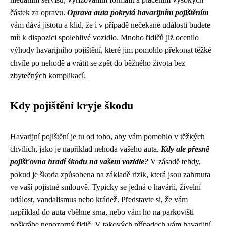
částek za opravu.
Oprava auta pokrytá havarijním pojištěním
vám dává jistotu a klid, že i v případě nečekané události budete
mít k dispozici spolehlivé vozidlo. Mnoho řidičů již ocenilo
výhody havarijního pojištění, které jim pomohlo překonat těžké
chvíle po nehodě a vrátit se zpět do běžného života bez
zbytečných komplikací.
Kdy pojištění kryje škodu
Havarijní pojištění je tu od toho, aby vám pomohlo v těžkých
chvílích, jako je například nehoda vašeho auta.
Kdy ale přesně
pojišťovna hradí škodu na vašem vozidle?
V zásadě tehdy,
pokud je škoda způsobena na základě rizik, která jsou zahrnuta
ve vaší pojistné smlouvě. Typicky se jedná o havárii, živelní
událost, vandalismus nebo krádež. Představte si, že vám
například do auta vběhne srna, nebo vám ho na parkovišti
poškrábe nepozorný řidič. V takových případech vám havarijní