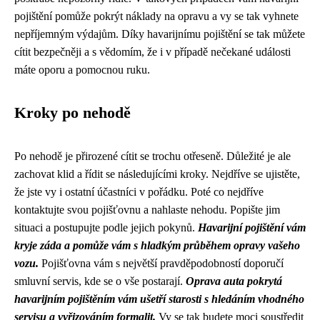
pojištění pomůže pokrýt náklady na opravu a vy se tak vyhnete
nepříjemným výdajům. Díky havarijnímu pojištění se tak můžete
cítit bezpečněji a s vědomím, že i v případě nečekané události
máte oporu a pomocnou ruku.
Kroky po nehodě
Po nehodě je přirozené cítit se trochu otřeseně. Důležité je ale
zachovat klid a řídit se následujícími kroky. Nejdříve se ujistěte,
že jste vy i ostatní účastníci v pořádku. Poté co nejdříve
kontaktujte svou pojišťovnu a nahlaste nehodu. Popište jim
situaci a postupujte podle jejich pokynů.
Havarijní pojištění vám
kryje záda a pomůže vám s hladkým průběhem opravy vašeho
vozu.
Pojišťovna vám s největší pravděpodobností doporučí
smluvní servis, kde se o vše postarají.
Oprava auta pokrytá
havarijním pojištěním vám ušetří starosti s hledáním vhodného
servisu a vyřizováním formalit.
Vy se tak budete moci soustředit