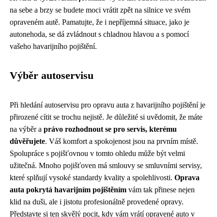
na sebe a brzy se budete moci vrátit zpět na silnice ve svém
opraveném autě. Pamatujte, že i nepříjemná situace, jako je
autonehoda, se dá zvládnout s chladnou hlavou a s pomocí
vašeho havarijního pojištění.
Výběr autoservisu
Při hledání autoservisu pro opravu auta z havarijního pojištění je
přirozené cítit se trochu nejistě. Je důležité si uvědomit, že máte
na výběr a
právo rozhodnout se pro servis, kterému
důvěřujete
. Váš komfort a spokojenost jsou na prvním místě.
Spolupráce s pojišťovnou v tomto ohledu může být velmi
užitečná. Mnoho pojišťoven má smlouvy se smluvními servisy,
které splňují vysoké standardy kvality a spolehlivosti.
Oprava
auta pokrytá havarijním pojištěním
vám tak přinese nejen
klid na duši, ale i jistotu profesionálně provedené opravy.
Představte si ten skvělý pocit, kdy vám vrátí opravené auto v