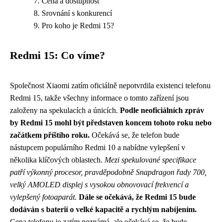
Cena a dostupnost
Srovnání s konkurencí
Pro koho je Redmi 15?
Redmi 15: Co víme?
Společnost Xiaomi zatím oficiálně nepotvrdila existenci telefonu
Redmi 15, takže všechny informace o tomto zařízení jsou
založeny na spekulacích a únicích.
Podle neoficiálních zpráv
by Redmi 15 mohl být představen koncem tohoto roku nebo
začátkem příštího roku.
Očekává se, že telefon bude
nástupcem populárního Redmi 10 a nabídne vylepšení v
několika klíčových oblastech.
Mezi spekulované specifikace
patří výkonný procesor, pravděpodobně Snapdragon řady 700,
velký AMOLED displej s vysokou obnovovací frekvencí a
vylepšený fotoaparát.
Dále se očekává, že Redmi 15 bude
dodáván s baterií o velké kapacitě a rychlým nabíjením.
Cena telefonu je zatím neznámá, ale očekává se, že bude