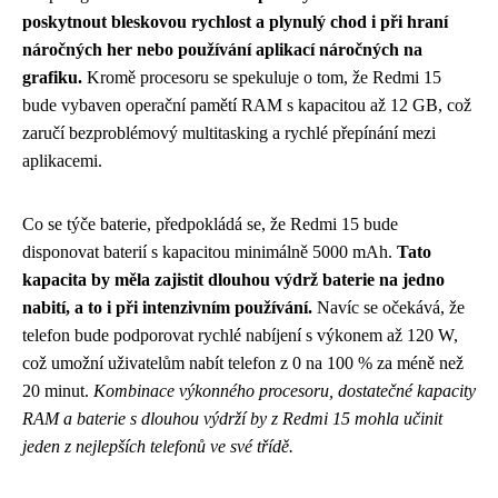
poskytnout bleskovou rychlost a plynulý chod i při hraní
náročných her nebo používání aplikací náročných na
grafiku.
Kromě procesoru se spekuluje o tom, že Redmi 15
bude vybaven operační pamětí RAM s kapacitou až 12 GB, což
zaručí bezproblémový multitasking a rychlé přepínání mezi
aplikacemi.
Co se týče baterie, předpokládá se, že Redmi 15 bude
disponovat baterií s kapacitou minimálně 5000 mAh.
Tato
kapacita by měla zajistit dlouhou výdrž baterie na jedno
nabití, a to i při intenzivním používání.
Navíc se očekává, že
telefon bude podporovat rychlé nabíjení s výkonem až 120 W,
což umožní uživatelům nabít telefon z 0 na 100 % za méně než
20 minut.
Kombinace výkonného procesoru, dostatečné kapacity
RAM a baterie s dlouhou výdrží by z Redmi 15 mohla učinit
jeden z nejlepších telefonů ve své třídě.