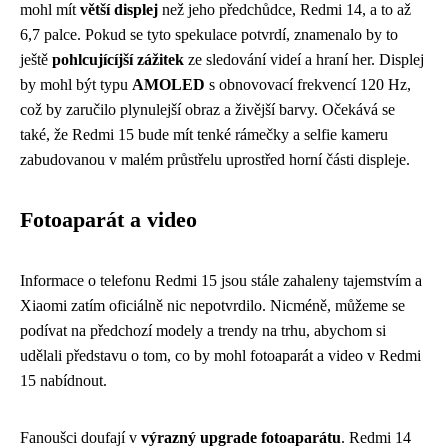
mohl mít
větší displej
než jeho předchůdce, Redmi 14, a to až
6,7 palce. Pokud se tyto spekulace potvrdí, znamenalo by to
ještě
pohlcujícíjší zážitek
ze sledování videí a hraní her. Displej
by mohl být typu
AMOLED
s obnovovací frekvencí 120 Hz,
což by zaručilo plynulejší obraz a živější barvy. Očekává se
také, že Redmi 15 bude mít tenké rámečky a selfie kameru
zabudovanou v malém průstřelu uprostřed horní části displeje.
Fotoaparát a video
Informace o telefonu Redmi 15 jsou stále zahaleny tajemstvím a
Xiaomi zatím oficiálně nic nepotvrdilo. Nicméně, můžeme se
podívat na předchozí modely a trendy na trhu, abychom si
udělali představu o tom, co by mohl fotoaparát a video v Redmi
15 nabídnout.
Fanoušci doufají v
výrazný upgrade fotoaparátu
. Redmi 14