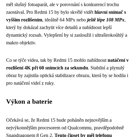
měl slušný fotoaparát, ale v porovnání s konkurencí trochu
zaostával. Pro Redmi 15 by bylo skvělé vidět
hlavní snímač s
vyšším rozlišením
, ideálně 64 MPx nebo
ještě lépe 108 MPx
,
který by dokázal zachytit více detailů a nabídnout lepší
dynamický rozsah. Vylepšení by si zasloužil i ultraširokoúhlý a
makro objektiv.
Co se týče videa, tak by Redmi 15 mohlo nabídnout
natáčení v
rozlišení 4K při 60 snímcích za sekundu
. Stabilní a plynulý
obraz by zajistila optická stabilizace obrazu, která by se hodila i
pro natáčení videí z ruky.
Výkon a baterie
Očekává se, že Redmi 15 bude poháněn nejnovějším a
nejvýkonnějším procesorem od Qualcommu, pravděpodobně
Snapdragonem 8 Gen 2.
Tento čipset by měl telefonu