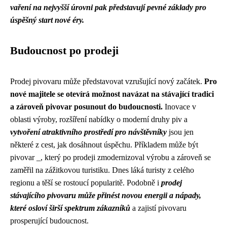
vaření na nejvyšší úrovni pak představují pevné základy pro
úspěšný start nové éry.
Budoucnost po prodeji
Prodej pivovaru může představovat vzrušující nový začátek.
Pro
nové majitele se otevírá možnost navázat na stávající tradici
a zároveň pivovar posunout do budoucnosti.
Inovace v
oblasti výroby, rozšíření nabídky o moderní druhy piv a
vytvoření atraktivního prostředí pro návštěvníky
jsou jen
některé z cest, jak dosáhnout úspěchu. Příkladem může být
pivovar _, který po prodeji zmodernizoval výrobu a zároveň se
zaměřil na zážitkovou turistiku. Dnes láká turisty z celého
regionu a těší se rostoucí popularitě. Podobně i
prodej
stávajícího pivovaru může přinést novou energii a nápady,
které osloví širší spektrum zákazníků
a zajistí pivovaru
prosperující budoucnost.