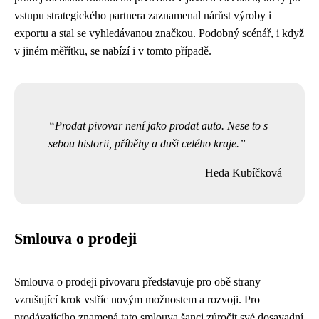
vstupu strategického partnera zaznamenal nárůst výroby i
exportu a stal se vyhledávanou značkou. Podobný scénář, i když
v jiném měřítku, se nabízí i v tomto případě.
Prodat pivovar není jako prodat auto. Nese to s
sebou historii, příběhy a duši celého kraje.
Heda Kubíčková
Smlouva o prodeji
Smlouva o prodeji pivovaru představuje pro obě strany
vzrušující krok vstříc novým možnostem a rozvoji. Pro
prodávajícího znamená tato smlouva šanci zúročit své dosavadní