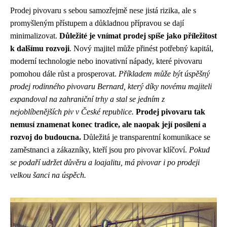
Prodej pivovaru s sebou samozřejmě nese jistá rizika, ale s
promyšleným přístupem a důkladnou přípravou se dají
minimalizovat.
Důležité je vnímat prodej spíše jako příležitost
k dalšímu rozvoji
. Nový majitel může přinést potřebný kapitál,
moderní technologie nebo inovativní nápady, které pivovaru
pomohou dále růst a prosperovat.
Příkladem může být úspěšný
prodej rodinného pivovaru Bernard, který díky novému majiteli
expandoval na zahraniční trhy a stal se jedním z
nejoblíbenějších piv v České republice.
Prodej pivovaru tak
nemusí znamenat konec tradice, ale naopak její posílení a
rozvoj do budoucna.
Důležitá je transparentní komunikace se
zaměstnanci a zákazníky, kteří jsou pro pivovar klíčoví.
Pokud
se podaří udržet důvěru a loajalitu, má pivovar i po prodeji
velkou šanci na úspěch.