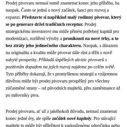
Prodej pivovaru nemusí nutně znamenat konec jeho příběhu, ba
naopak. Často se jedná o nový začátek, šanci pro rozvoj a
expanzi.
Představte si například malý rodinný pivovar, který
se po generace držel tradičních receptur.
Prodej
strategickému investorovi mu může přinést potřebný kapitál pro
modernizaci, rozšíření výroby a
proniknutí na nové trhy, a to
bez ztráty jeho jedinečného charakteru.
Naopak, s důrazem
na originalitu a kvalitu může pivovar dále růst a těžit z nově
nabyté prosperity.
Příkladů úspěšných akvizic pivovarů s
pozitivním dopadem na jejich rozvoj najdeme po celém světě.
Tyto příběhy dokazují, že s promyšlenou strategií a vzájemnou
důvěrou může být prodej pivovaru prospěšný pro všechny
zúčastněné strany – od původních majitelů, přes zaměstnance až
po milovníky piva.
Prodej pivovaru, ať už z jakéhokoli důvodu, nemusí znamenat
konec jedné éry, ale spíše
začátek nové kapitoly
. Pro stávající
majitele to může být příležitost k zaslouženému odpočinku nebo