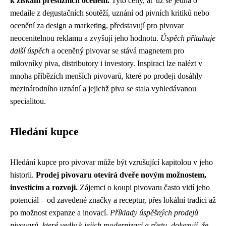
k získání prestižních ocenění.
Tyto ceny, ať už se jedná o
medaile z degustačních soutěží, uznání od pivních kritiků nebo
ocenění za design a marketing, představují pro pivovar
neocenitelnou reklamu a zvyšují jeho hodnotu.
Úspěch přitahuje
další úspěch
a oceněný pivovar se stává magnetem pro
milovníky piva, distributory i investory. Inspiraci lze nalézt v
mnoha příbězích menších pivovarů, které po prodeji dosáhly
mezinárodního uznání a jejichž piva se stala vyhledávanou
specialitou.
Hledání kupce
Hledání kupce pro pivovar může být vzrušující kapitolou v jeho
historii.
Prodej pivovaru otevírá dveře novým možnostem,
investicím a rozvoji.
Zájemci o koupi pivovaru často vidí jeho
potenciál – od zavedené značky a receptur, přes lokální tradici až
po možnost expanze a inovací.
Příklady úspěšných prodejů
pivovarů, které vedly k jejich modernizaci a růstu, dokazují, že