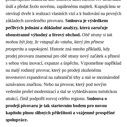
úsilí a předat žezlo novému, zapálenému majiteli. Kupujícímu se
otevírají dveře k realizaci vlastních vizí a k budování na pevných
základech zavedeného pivovaru.
Smlouva je výsledkem
pečlivých jednání a důkladné analýzy, která zaručuje
oboustranně výhodný a férový obchod.
Obě strany si tak
mohou být jisty, že vstupují do vztahu, který jim přinese
prosperitu a uspokojení.
Historie zná mnoho příkladů, kdy
prodej pivovaru znamenal pro obě strany nový začátek a přinesl
s sebou vlnu inovací, expanze a úspěchu. Vzpomeňme například
na malý rodinný pivovar, který po prodeji zkušenému
investorovi expandoval na zahraniční trhy a stal se mezinárodně
uznávanou značkou. Nebo na pivovar, který pod novým
vedením prošel modernizací a stal se vyhledávanou turistickou
atrakcí, čímž podpořil rozvoj celého regionu.
Smlouva o
prodeji pivovaru je tak startovním bodem pro novou
kapitolu plnou slibných příležitostí a vzájemně prospěšné
spolupráce.