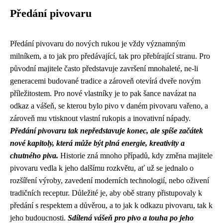
Předání pivovaru
Předání pivovaru do nových rukou je vždy významným
milníkem, a to jak pro předávající, tak pro přebírající stranu. Pro
původní majitele často představuje završení mnohaleté, ne-li
generacemi budované tradice a zároveň otevírá dveře novým
příležitostem. Pro nové vlastníky je to pak šance navázat na
odkaz a vášeň, se kterou bylo pivo v daném pivovaru vařeno, a
zároveň mu vtisknout vlastní rukopis a inovativní nápady.
Předání pivovaru tak nepředstavuje konec, ale spíše začátek
nové kapitoly, která může být plná energie, kreativity a
chutného piva.
Historie zná mnoho případů, kdy změna majitele
pivovaru vedla k jeho dalšímu rozkvětu, ať už se jednalo o
rozšíření výroby, zavedení moderních technologií, nebo oživení
tradičních receptur. Důležité je, aby obě strany přistupovaly k
předání s respektem a důvěrou, a to jak k odkazu pivovaru, tak k
jeho budoucnosti.
Sdílená vášeň pro pivo a touha po jeho