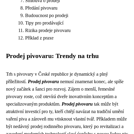
Smlouva o prodeji
Předání pivovaru
Budoucnost po prodeji
Tipy pro prodávající
Rizika prodeje pivovaru
Příklad z praxe
Prodej pivovaru: Trendy na trhu
Trh s pivovary v České republice je dynamický a plný
příležitostí.
Prodej pivovaru
nemusí znamenat konec, ale spíše
nový začátek a šanci pro rozvoj. Zájem o menší, řemeslné
pivovary roste, což otevírá dveře inovativním konceptům a
specializovaným produktům.
Prodej pivovaru
tak může být
atraktivní investicí pro ty, kteří chtějí navázat na tradiční umění
vaření piva a zároveň mu vtisknout vlastní tvář. Příkladem může
být nedávný prodej rodinného pivovaru, který po revitalizaci a
zavedení moderních technologií slaví úspěchy s novou řadou piv