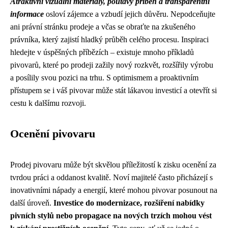
Atraktivní vizuální materiály, poutavý příběh a transparentní
informace
osloví zájemce a vzbudí jejich důvěru. Nepodceňujte
ani právní stránku prodeje a včas se obraťte na zkušeného
právníka, který zajistí hladký průběh celého procesu. Inspiraci
hledejte v úspěšných příbězích – existuje mnoho příkladů
pivovarů, které po prodeji zažily nový rozkvět, rozšířily výrobu
a posílily svou pozici na trhu. S optimismem a proaktivním
přístupem se i váš pivovar může stát lákavou investicí a otevřít si
cestu k dalšímu rozvoji.
Ocenění pivovaru
Prodej pivovaru může být skvělou příležitostí k zisku ocenění za
tvrdou práci a oddanost kvalitě. Noví majitelé často přicházejí s
inovativními nápady a energií, které mohou pivovar posunout na
další úroveň.
Investice do modernizace, rozšíření nabídky
pivních stylů nebo propagace na nových trzích mohou vést