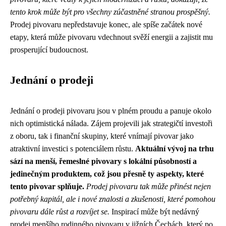
tento krok může být pro všechny zúčastněné stranou prospěšný.
Prodej pivovaru nepředstavuje konec, ale spíše začátek nové
etapy, která může pivovaru vdechnout svěží energii a zajistit mu
prosperující budoucnost.
Jednání o prodeji
Jednání o prodeji pivovaru jsou v plném proudu a panuje okolo
nich optimistická nálada. Zájem projevili jak strategičtí investoři
z oboru, tak i finanční skupiny, které vnímají pivovar jako
atraktivní investici s potenciálem růstu.
Aktuální vývoj na trhu
sází na menší, řemeslné pivovary s lokální působností a
jedinečným produktem, což jsou přesně ty aspekty, které
tento pivovar splňuje.
Prodej pivovaru tak může přinést nejen
potřebný kapitál, ale i nové znalosti a zkušenosti, které pomohou
pivovaru dále růst a rozvíjet se.
Inspirací může být nedávný
prodej menšího rodinného pivovaru v jižních Čechách, který po