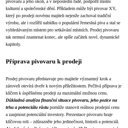
pivovaru a jeho okolí, a v neposlední řadě, podpořit místní
kulturní a společenské dění. Příkladem může být pivovar XY,
který po prodeji novému majiteli nejenže zachoval tradiční
výrobu, ale i rozšířil nabídku o populární řemeslná piva a stal se
vyhledávaným místem pro setkávání místních. Prodej pivovaru
tak nemusí znamenat konec, ale spíše začátek nové, dynamické
kapitoly.
Příprava pivovaru k prodeji
Prodej pivovaru představuje pro majitele významný krok a
zároveň otevírá dveře k novým příležitostem. Pečlivá příprava je
klíčem k úspěšnému prodeji za maximální možnou cenu.
Důkladná analýza finanční situace pivovaru, jeho pozice na
trhu a potenciálu růstu
pomůže stanovit reálnou prodejní cenu
a zaujmout potenciální investory. Prezentace pivovaru hraje
klíčovou roli – zdůrazněte jeho jedinečnost, historii a potenciál.