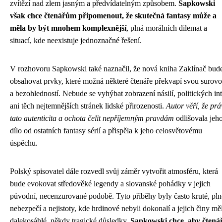
zvítězí nad zlem jasným a předvídatelným způsobem.
Sapkowski
však chce čtenářům připomenout, že skutečná fantasy může a
měla by být mnohem komplexnější
, plná morálních dilemat a
situací, kde neexistuje jednoznačné řešení.
V rozhovoru Sapkowski také naznačil, že nová kniha Zaklínač bud
obsahovat prvky, které možná některé čtenáře překvapí svou surovo
a bezohledností. Nebude se vyhýbat zobrazení násilí, politických int
ani těch nejtemnějších stránek lidské přirozenosti.
Autor věří, že prá
tato autenticita a ochota čelit nepříjemným pravdám
odlišovala jeh
dílo od ostatních fantasy sérií a přispěla k jeho celosvětovému
úspěchu.
Polský spisovatel dále rozvedl svůj záměr vytvořit atmosféru, která
bude evokovat středověké legendy a slovanské pohádky v jejich
původní, necenzurované podobě. Tyto příběhy byly často kruté, pln
nebezpečí a nejistoty, kde hrdinové nebyli dokonalí a jejich činy mě
dalekosáhlé, někdy tragické důsledky.
Sapkowski chce, aby čtenář