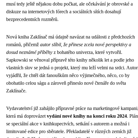
musí tedy ještě nějakou dobu počkat, ale očekávání je obrovské a
diskuze na internetových fórech a sociálních sítích dosahují
bezprecedentních rozměrů.
Nová kniha Zaklínač má údajně navázat na události z předchozích
románů, přičemž
autor slíbil, že přinese zcela nové perspektivy a
dosud neznámé příběhy
z bohatého univerza, které vytvořil.
Sapkowski se věnoval přípravě této knihy několik let a podle jeho
vlastních slov se jedná o projekt, který mu leží velmi na srdci. Autor
vyjádřil, že chtěl dát fanouškům něco výjimečného, něco, co by
obohatilo celou ságu a zároveň přineslo nové čtenáře do světa
Zaklínače.
Vydavatelství již zahájilo přípravné práce na marketingové kampani
která má doprovázet
vydání nové knihy na konci roku 2024
. Plán
se speciální akce v knihkupectvích, setkání s autorem a možná i
limitované edice pro sběratele. Překladatelé v různých zemích již