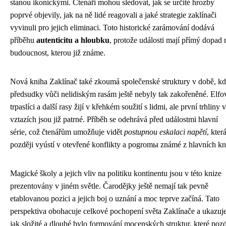
stanou ikonickými. Čtenáři mohou sledovat, jak se určité hrozby
poprvé objevily, jak na ně lidé reagovali a jaké strategie zaklínači
vyvinuli pro jejich eliminaci. Toto historické zarámování dodává
příběhu
autenticitu a hloubku
, protože události mají přímý dopad 
budoucnost, kterou již známe.
Nová kniha Zaklínač také zkoumá společenské struktury v době, k
předsudky vůči nelidiským rasám ještě nebyly tak zakořeněné. Elfo
trpaslíci a další rasy žijí v křehkém soužití s lidmi, ale první trhliny 
vztazích jsou již patrné. Příběh se odehrává před událostmi hlavní
série, což čtenářům umožňuje vidět
postupnou eskalaci napětí
, kter
později vyústí v otevřené konflikty a pogromы známé z hlavních kn
Magické školy a jejich vliv na politiku kontinentu jsou v této knize
prezentovány v jiném světle. Čarodějky ještě nemají tak pevně
etablovanou pozici a jejich boj o uznání a moc teprve začíná. Tato
perspektiva obohacuje celkové pochopení světa Zaklínače a ukazuje
jak složité a dlouhé bylo formování mocenských struktur, které pozd