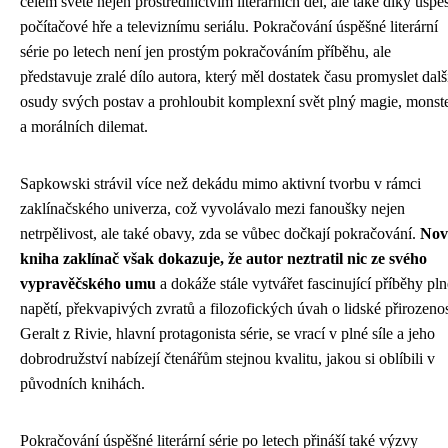
celém světě nejen prostřednictvím literárních děl, ale také díky úspě
počítačové hře a televiznímu seriálu. Pokračování úspěšné literární
série po letech není jen prostým pokračováním příběhu, ale
představuje zralé dílo autora, který měl dostatek času promyslet dalš
osudy svých postav a prohloubit komplexní svět plný magie, monst
a morálních dilemat.
Sapkowski strávil více než dekádu mimo aktivní tvorbu v rámci
zaklínačského univerza, což vyvolávalo mezi fanoušky nejen
netrpělivost, ale také obavy, zda se vůbec dočkají pokračování.
Nov
kniha zaklínač však dokazuje, že autor neztratil nic ze svého
vypravěčského umu
a dokáže stále vytvářet fascinující příběhy pln
napětí, překvapivých zvratů a filozofických úvah o lidské přirozenos
Geralt z Rivie, hlavní protagonista série, se vrací v plné síle a jeho
dobrodružství nabízejí čtenářům stejnou kvalitu, jakou si oblíbili v
původních knihách.
Pokračování úspěšné literární série po letech přináší také výzvy