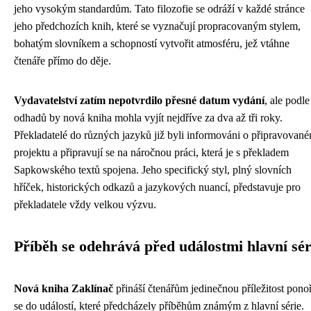
jeho vysokým standardům. Tato filozofie se odráží v každé stránce
jeho předchozích knih, které se vyznačují propracovaným stylem,
bohatým slovníkem a schopností vytvořit atmosféru, jež vtáhne
čtenáře přímo do děje.
Vydavatelství zatím nepotvrdilo přesné datum vydání
, ale podle
odhadů by nová kniha mohla vyjít nejdříve za dva až tři roky.
Překladatelé do různých jazyků již byli informováni o připravovan
projektu a připravují se na náročnou práci, která je s překladem
Sapkowského textů spojena. Jeho specifický styl, plný slovních
hříček, historických odkazů a jazykových nuancí, představuje pro
překladatele vždy velkou výzvu.
Příběh se odehrává před událostmi hlavní sér
Nová kniha Zaklínač
přináší čtenářům jedinečnou příležitost ponoř
se do událostí, které předcházely příběhům známým z hlavní série.