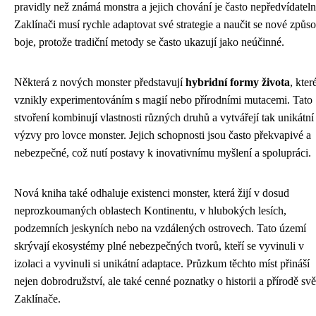
pravidly než známá monstra a jejich chování je často nepředvídateln
Zaklínači musí rychle adaptovat své strategie a naučit se nové způs
boje, protože tradiční metody se často ukazují jako neúčinné.
Některá z nových monster představují
hybridní formy života
, kter
vznikly experimentováním s magií nebo přírodními mutacemi. Tato
stvoření kombinují vlastnosti různých druhů a vytvářejí tak unikátní
výzvy pro lovce monster. Jejich schopnosti jsou často překvapivé a
nebezpečné, což nutí postavy k inovativnímu myšlení a spolupráci.
Nová kniha také odhaluje existenci monster, která žijí v dosud
neprozkoumaných oblastech Kontinentu, v hlubokých lesích,
podzemních jeskyních nebo na vzdálených ostrovech. Tato území
skrývají ekosystémy plné nebezpečných tvorů, kteří se vyvinuli v
izolaci a vyvinuli si unikátní adaptace. Průzkum těchto míst přináší
nejen dobrodružství, ale také cenné poznatky o historii a přírodě svě
Zaklínače.