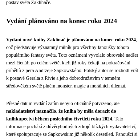
postav světa Zaklínače.
Vydání plánováno na konec roku 2024
Vydání nové knihy Zaklínač je plánováno na konec roku 2024
,
což představuje významný milník pro všechny fanoušky tohoto
populárního fantasy světa. Toto oznámení vyvolalo obrovské nadše
mezi čtenáři po celém světě, kteří již roky čekají na pokračování
příběhů z pera Andrzeje Sapkowského. Polský autor se rozhodl vrát
k postavě Geralta z Rivie a jeho dobrodružstvím v temném
středověkém světě plném monster, magie a morálních dilemat.
Přesné datum vydání zatím nebylo oficiálně potvrzeno, ale
nakladatelství naznačilo, že kniha by měla dorazit do
knihkupectví během posledního čtvrtletí roku 2024
. Tato
informace pochází z důvěryhodných zdrojů blízkých vydavatelství,
které spolupracuje se Sapkowskim již několik desetiletí. Fanoušci si