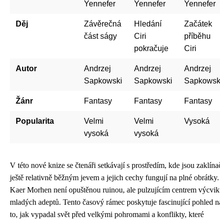
Yennefer
Yennefer
Yennefer
Děj
Závěrečná
Hledání
Začátek
část ságy
Ciri
příběhu
pokračuje
Ciri
Autor
Andrzej
Andrzej
Andrzej
Sapkowski
Sapkowski
Sapkowsk
Žánr
Fantasy
Fantasy
Fantasy
Popularita
Velmi
Velmi
Vysoká
vysoká
vysoká
V této nové knize se čtenáři setkávají s prostředím, kde jsou zaklína
ještě relativně běžným jevem a jejich cechy fungují na plné obrátky.
Kaer Morhen není opuštěnou ruinou, ale pulzujícím centrem výcvi
mladých adeptů. Tento časový rámec poskytuje fascinující pohled n
to, jak vypadal svět před velkými pohromami a konflikty, které