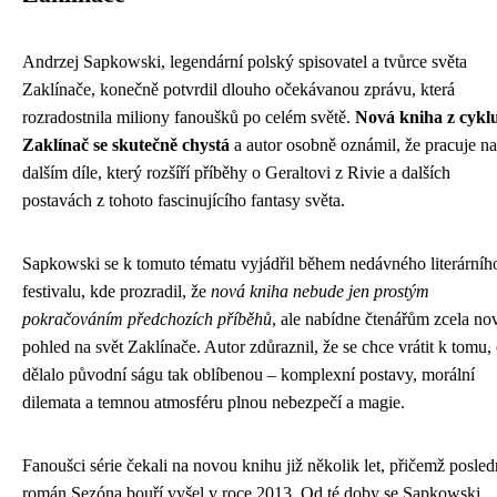
Andrzej Sapkowski, legendární polský spisovatel a tvůrce světa
Zaklínače, konečně potvrdil dlouho očekávanou zprávu, která
rozradostnila miliony fanoušků po celém světě.
Nová kniha z cykl
Zaklínač se skutečně chystá
a autor osobně oznámil, že pracuje na
dalším díle, který rozšíří příběhy o Geraltovi z Rivie a dalších
postavách z tohoto fascinujícího fantasy světa.
Sapkowski se k tomuto tématu vyjádřil během nedávného literárníh
festivalu, kde prozradil, že
nová kniha nebude jen prostým
pokračováním předchozích příběhů
, ale nabídne čtenářům zcela no
pohled na svět Zaklínače. Autor zdůraznil, že se chce vrátit k tomu,
dělalo původní ságu tak oblíbenou – komplexní postavy, morální
dilemata a temnou atmosféru plnou nebezpečí a magie.
Fanoušci série čekali na novou knihu již několik let, přičemž posled
román Sezóna bouří vyšel v roce 2013. Od té doby se Sapkowski