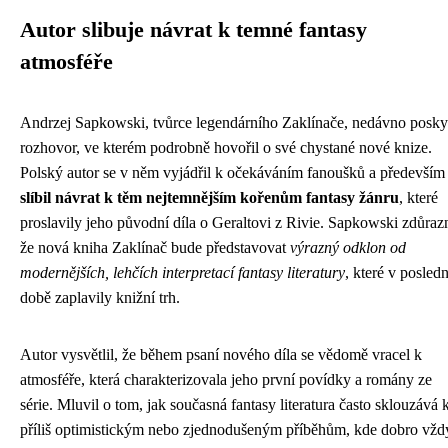
Autor slibuje návrat k temné fantasy
atmosféře
Andrzej Sapkowski, tvůrce legendárního Zaklínače, nedávno posky
rozhovor, ve kterém podrobně hovořil o své chystané nové knize.
Polský autor se v něm vyjádřil k očekáváním fanoušků a především
slíbil návrat k těm nejtemnějším kořenům fantasy žánru
, které
proslavily jeho původní díla o Geraltovi z Rivie. Sapkowski zdůrazn
že nová kniha Zaklínač bude představovat
výrazný odklon od
modernějších, lehčích interpretací fantasy literatury
, které v posledn
době zaplavily knižní trh.
Autor vysvětlil, že během psaní nového díla se vědomě vracel k
atmosféře, která charakterizovala jeho první povídky a romány ze
série. Mluvil o tom, jak současná fantasy literatura často sklouzává 
příliš optimistickým nebo zjednodušeným příběhům, kde dobro vžd