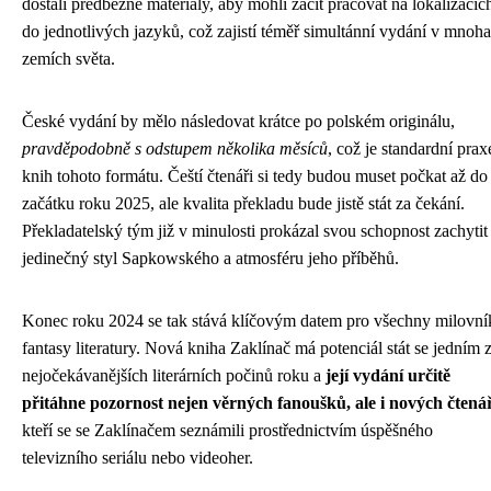
dostali předběžné materiály, aby mohli začít pracovat na lokalizacíc
do jednotlivých jazyků, což zajistí téměř simultánní vydání v mnoha
zemích světa.
České vydání by mělo následovat krátce po polském originálu,
pravděpodobně s odstupem několika měsíců
, což je standardní prax
knih tohoto formátu. Čeští čtenáři si tedy budou muset počkat až do
začátku roku 2025, ale kvalita překladu bude jistě stát za čekání.
Překladatelský tým již v minulosti prokázal svou schopnost zachytit
jedinečný styl Sapkowského a atmosféru jeho příběhů.
Konec roku 2024 se tak stává klíčovým datem pro všechny milovní
fantasy literatury. Nová kniha Zaklínač má potenciál stát se jedním 
nejočekávanějších literárních počinů roku a
její vydání určitě
přitáhne pozornost nejen věrných fanoušků, ale i nových čtená
kteří se se Zaklínačem seznámili prostřednictvím úspěšného
televizního seriálu nebo videoher.