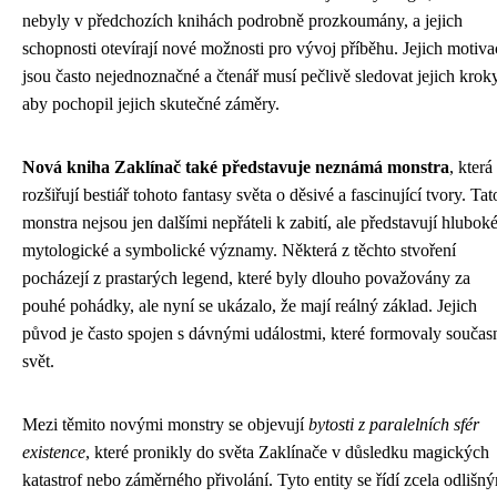
nebyly v předchozích knihách podrobně prozkoumány, a jejich
schopnosti otevírají nové možnosti pro vývoj příběhu. Jejich motiva
jsou často nejednoznačné a čtenář musí pečlivě sledovat jejich kroky
aby pochopil jejich skutečné záměry.
Nová kniha Zaklínač také představuje neznámá monstra
, která
rozšiřují bestiář tohoto fantasy světa o děsivé a fascinující tvory. Tat
monstra nejsou jen dalšími nepřáteli k zabití, ale představují hlubok
mytologické a symbolické významy. Některá z těchto stvoření
pocházejí z prastarých legend, které byly dlouho považovány za
pouhé pohádky, ale nyní se ukázalo, že mají reálný základ. Jejich
původ je často spojen s dávnými událostmi, které formovaly součas
svět.
Mezi těmito novými monstry se objevují
bytosti z paralelních sfér
existence
, které pronikly do světa Zaklínače v důsledku magických
katastrof nebo záměrného přivolání. Tyto entity se řídí zcela odlišn