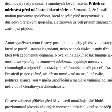
decimovaly řady monster i samotných lovců nestvůr.
Příběh se
odehrává před událostmi hlavní série
, což znamená, že čtenáři
mohou pozorovat společnost, která se ještě plně nevyrovnala s
důsledky Sférickým spojením, ale zároveň už čelí prvním známkám
změn, jež přijdou.
Autor využívает tento časový posun k tomu, aby představil postavy
které se později stanou legendami, nebo naopak ukázal osudy těch,
kteří byli zapomenuti dějinami. Nová kniha Zaklínač tak funguje ja
most mezi mytologií a známými událostmi
, vyplňuje mezery v
chronologii a odpovídá na otázky, které fanoušci kladli po celá léta.
Prostředí je sice známé, ale přesto nové – města mají jiné tváře,
politické aliance jsou v jiném uspořádání a magie je vnímána odlišn
než v době Geraltových dobrodružství.
Časové zařazení příběhu před hlavní sérii umožňuje také hlubší
prozkoumání původu některých monster a prokletí, která se později