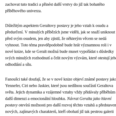
zachovat tuto tradici a přinést další vrstvy do již tak bohatého
příběhového univerza.
Důležitým aspektem Geraltovy postavy je jeho vztah k osudu a
předurčení. V minulých příbězích jsme viděli, jak se snaží uniknout
před svým osudem, jen aby zjistil, že některým věcem se nedá
vyhnout. Toto téma pravděpodobně bude hrát významnou roli i v
nové knize, kde se Geralt možná bude muset vypořádat s důsledky
svých minulých rozhodnutí a čelit novým výzvám, které otestují jeh
odhodlání a sílu.
Fanoušci také doufají, že se v nové knize objeví známé postavy jak
Yennefer, Ciri nebo Jaskier, které jsou nedílnou součástí Geraltova
světa. Jejich dynamika a vzájemné vztahy vždy přidávaly příběhům
další dimenzi a emocionální hloubku.
Návrat Geralta jako hlavní
postavy
otevírá možnosti pro další rozvoj těchto vztahů a představen
nových, zajímavých charakterů, kteří obohatí již tak pestrou galerii