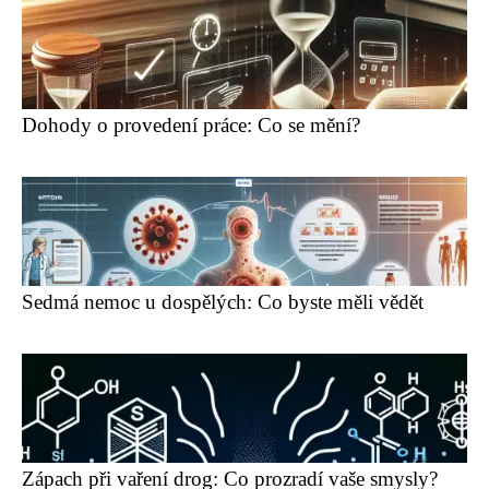
Dohody o provedení práce: Co se mění?
Sedmá nemoc u dospělých: Co byste měli vědět
Zápach při vaření drog: Co prozradí vaše smysly?