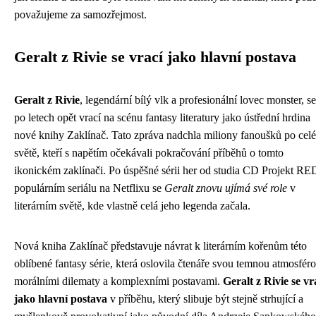
považujeme za samozřejmost.
Geralt z Rivie se vrací jako hlavní postava
Geralt z Rivie
, legendární bílý vlk a profesionální lovec monster, se
po letech opět vrací na scénu fantasy literatury jako ústřední hrdina
nové knihy Zaklínač. Tato zpráva nadchla miliony fanoušků po cel
světě, kteří s napětím očekávali pokračování příběhů o tomto
ikonickém zaklínači. Po úspěšné sérii her od studia CD Projekt RE
populárním seriálu na Netflixu se
Geralt znovu ujímá své role
v
literárním světě, kde vlastně celá jeho legenda začala.
Nová kniha Zaklínač představuje návrat k literárním kořenům této
oblíbené fantasy série, která oslovila čtenáře svou temnou atmosféro
morálními dilematy a komplexními postavami.
Geralt z Rivie se vr
jako hlavní postava
v příběhu, který slibuje být stejně strhující a