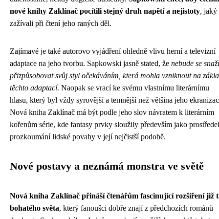
nové knihy Zaklínač pocítili stejný druh napětí a nejistoty
, jaký
zažívali při čtení jeho raných děl.
Zajímavé je také autorovo vyjádření ohledně vlivu herní a televizní
adaptace na jeho tvorbu. Sapkowski jasně stated, že
nebude se snaži
přizpůsobovat svůj styl očekáváním, která mohla vzniknout na zákl
těchto adaptací
. Naopak se vrací ke svému vlastnímu literárnímu
hlasu, který byl vždy syrovější a temnější než většina jeho ekranizac
Nová kniha Zaklínač má být podle jeho slov návratem k literárním
kořenům série, kde fantasy prvky sloužily především jako prostřede
prozkoumání lidské povahy v její nejčistší podobě.
Nové postavy a neznámá monstra ve světě
Nová kniha Zaklínač přináší čtenářům fascinující rozšíření již 
bohatého světa
, který fanoušci dobře znají z předchozích románů