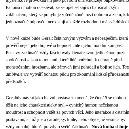
myšlenkově provokativní jako původní díla Andrzeje Sapkowského
Fanoušci mohou očekávat, že se opět setkají s charismatickým
zaklínačem, který se pohybuje v šedé zóně mezi dobrem a zlem, kd
jednoznačné odpovědi neexistují a každé rozhodnutí má své důsled
V nové knize bude Geralt čelit novým výzvám a nebezpečím, která
prověří nejen jeho bojové schopnosti, ale i jeho morální kompas.
Postavy zaklínačů vždy fascinovaly čtenáře svou jedinečnou pozicí
společnosti – jsou to mutanti, které lidé potřebují k ochraně před
monstrózními hrozbami, ale zároveň jimi pohrdají a bojí se jich.
Tat
ambivalence
vytváří bohatou půdu pro zkoumání lidské přirozenosti
předsudků.
Geraltův návrat jako hlavní postava znamená, že čtenáři se mohou
těšit na jeho charakteristický styl – cynický humor, nečekanou
moudrost a schopnost vidět za povrch věcí. Jeho interakce s ostatní
postavami, ať už jde o čarodějky, krále, nebo obyčejné vesničany,
vždy odhalují hlubší pravdy o světě Zaklínače.
Nová kniha slibuje