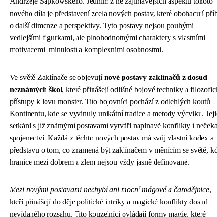
Andrzeje Sapkowského. Jedním z nejzajímavějších aspektů tohoto
nového díla je představení zcela nových postav, které obohacují pří
o další dimenze a perspektivy. Tyto postavy nejsou pouhými
vedlejšími figurkami, ale plnohodnotnými charaktery s vlastními
motivacemi, minulostí a komplexními osobnostmi.
Ve světě Zaklínače se objevují
nové postavy zaklínačů z dosud
neznámých škol
, které přinášejí odlišné bojové techniky a filozofic
přístupy k lovu monster. Tito bojovníci pochází z odlehlých koutů
Kontinentu, kde se vyvinuly unikátní tradice a metody výcviku. Jej
setkání s již známými postavami vytváří napínavé konflikty i neček
spojenectví. Každá z těchto nových postav má svůj vlastní kodex a
představu o tom, co znamená být zaklínačem v měnícím se světě, k
hranice mezi dobrem a zlem nejsou vždy jasně definované.
Mezi novými postavami nechybí ani mocní mágové a čarodějnice
,
kteří přinášejí do děje politické intriky a magické konflikty dosud
nevídaného rozsahu. Tito kouzelníci ovládají formy magie, které