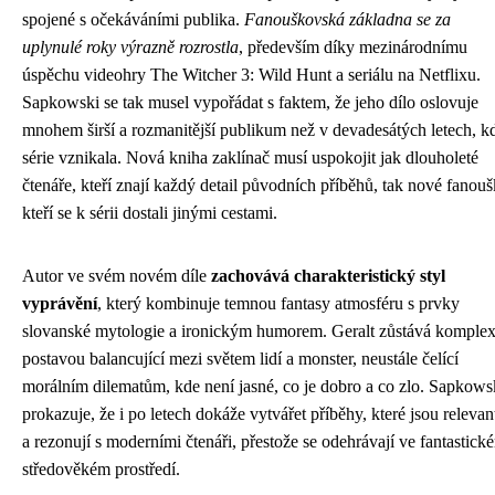
spojené s očekáváními publika.
Fanouškovská základna se za
uplynulé roky výrazně rozrostla
, především díky mezinárodnímu
úspěchu videohry The Witcher 3: Wild Hunt a seriálu na Netflixu.
Sapkowski se tak musel vypořádat s faktem, že jeho dílo oslovuje
mnohem širší a rozmanitější publikum než v devadesátých letech, k
série vznikala. Nová kniha zaklínač musí uspokojit jak dlouholeté
čtenáře, kteří znají každý detail původních příběhů, tak nové fanouš
kteří se k sérii dostali jinými cestami.
Autor ve svém novém díle
zachovává charakteristický styl
vyprávění
, který kombinuje temnou fantasy atmosféru s prvky
slovanské mytologie a ironickým humorem. Geralt zůstává komplex
postavou balancující mezi světem lidí a monster, neustále čelící
morálním dilematům, kde není jasné, co je dobro a co zlo. Sapkows
prokazuje, že i po letech dokáže vytvářet příběhy, které jsou relevan
a rezonují s moderními čtenáři, přestože se odehrávají ve fantastick
středověkém prostředí.