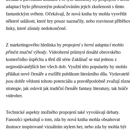
adaptací bylo přirozeným pokračováním jejich zkušenosti s tímto
fantastickým světem. Očekávají, že nová kniha by mohla vysvětlit
některé události, které hry pouze naznačily, nebo rozvinout příběho
linky, které zůstaly nedokončené.
Z marketingového hlediska by
propojení s herní adaptací mohlo
přinést značné výhody
. Videoherní průmysl dosáhl obrovského
komerčního úspěchu a třetí díl série Zaklínač se stal jednou z
nejprodávanějších her všech dob. Využití této popularity by mohlo
přilákat nové čtenáře a rozšířit publikum literárního díla. Vydavatelé 
jsou dobře vědomi tohoto potenciálu a pravděpodobně zvažují různ
strategie, jak oslovit jak tradiční čtenáře fantasy literatury, tak hráče
videoher.
Technické aspekty možného propojení také vyvolávají debaty.
Fanoušci spekulují o tom, zda by nová kniha mohla obsahovat
ilustrace inspirované vizuálním stylem her, nebo zda by mohla být