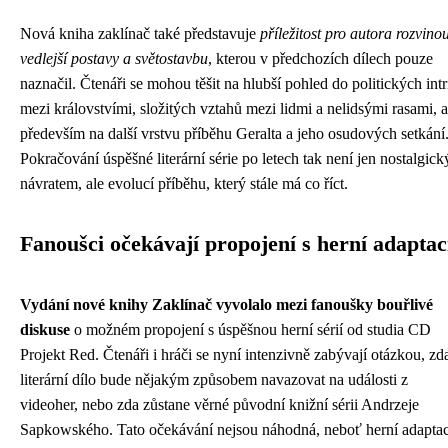
Nová kniha zaklínač také představuje
příležitost pro autora rozvinou
vedlejší postavy a světostavbu
, kterou v předchozích dílech pouze
naznačil. Čtenáři se mohou těšit na hlubší pohled do politických intr
mezi královstvími, složitých vztahů mezi lidmi a nelidsými rasami, a
především na další vrstvu příběhu Geralta a jeho osudových setkání
Pokračování úspěšné literární série po letech tak není jen nostalgic
návratem, ale evolucí příběhu, který stále má co říct.
Fanoušci očekávají propojení s herní adaptac
Vydání nové knihy Zaklínač vyvolalo mezi fanoušky bouřlivé
diskuse
o možném propojení s úspěšnou herní sérií od studia CD
Projekt Red. Čtenáři i hráči se nyní intenzivně zabývají otázkou, zd
literární dílo bude nějakým způsobem navazovat na události z
videoher, nebo zda zůstane věrné původní knižní sérii Andrzeje
Sapkowského. Tato očekávání nejsou náhodná, neboť herní adapta