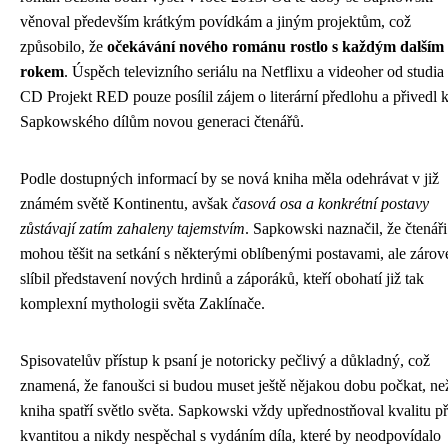
věnoval především krátkým povídkám a jiným projektům, což
způsobilo, že
očekávání nového románu rostlo s každým dalším
rokem
. Úspěch televizního seriálu na Netflixu a videoher od studia
CD Projekt RED pouze posílil zájem o literární předlohu a přivedl 
Sapkowského dílům novou generaci čtenářů.
Podle dostupných informací by se nová kniha měla odehrávat v již
známém světě Kontinentu, avšak
časová osa a konkrétní postavy
zůstávají zatím zahaleny tajemstvím
. Sapkowski naznačil, že čtenáři
mohou těšit na setkání s některými oblíbenými postavami, ale zárov
slíbil představení nových hrdinů a záporáků, kteří obohatí již tak
komplexní mythologii světa Zaklínače.
Spisovatelův přístup k psaní je notoricky pečlivý a důkladný, což
znamená, že fanoušci si budou muset ještě nějakou dobu počkat, ne
kniha spatří světlo světa. Sapkowski vždy upřednostňoval kvalitu p
kvantitou a nikdy nespěchal s vydáním díla, které by neodpovídalo