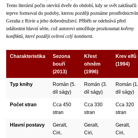
Tento literární počin otevírá dveře do období, kdy se svět zaklínačů
teprve formoval do podoby, kterou později poznáme prostřednictví
Geralta z Rivie a jeho dobrodružství. Příběh se odehrává před
událostmi hlavní série, což autorovi umožňuje prozkoumat
kořeny
konfliktů, které později ovlivní celý kontinent
.
Charakteristika
Sezona
Křest
Krev elfů
bouří
ohněm
(1994)
(2013)
(1996)
Typ knihy
Román (5.
Román (3.
Román (1
díl ságy)
díl ságy)
díl ságy)
Počet stran
Cca 450
Cca 330
Cca 320
stran
stran
stran
Hlavní postavy
Geralt,
Geralt,
Geralt,
Ciri,
Ciri,
Ciri,