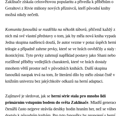
Zaklínače získala celosvětovou popularitu a přivedla k příběhům o
Geraltovi z Rivie miliony nových příznivců, kteří původní knihy
možná nikdy nečetli.
Komunita fanoušků se rozdělila na několik táborů
, přičemž každý z
nich má své vlastní představy o tom, jak by měla nová kniha vypada
Jedna skupina nadšenců doufá, že autor vezme v potaz úspěch hern
trilogie a případně zahrne prvky, které se ve hrách osvědčily a staly 
ikonickými. Tyto prvky zahrnují například postavy jako Shani nebo
rozšířené příběhy vedlejších charakterů, které ve hrách dostaly
mnohem větší prostor než v původních knihách. Další skupina
fanoušků naopak trvá na tom, že literární dílo by mělo zůstat čistě v
knižním univerzu bez jakýchkoliv odkazů na herní adaptaci.
Zajímavé je sledovat, jak se
herní série stala pro mnoho lidí
primárním vstupním bodem do světa Zaklínače
. Mladší generac
čtenářů často nejprve strávila desítky hodin hraním her, než se vůbe
dostala k původním knihám. Pro tyto fanoušky by propojení s herní