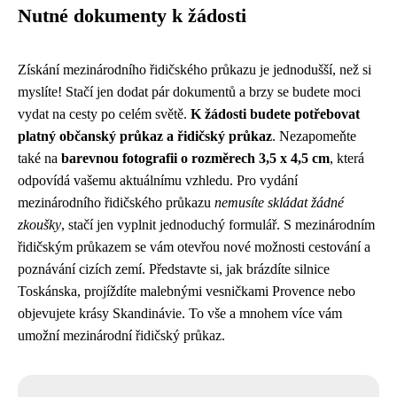
Nutné dokumenty k žádosti
Získání mezinárodního řidičského průkazu je jednodušší, než si
myslíte! Stačí jen dodat pár dokumentů a brzy se budete moci
vydat na cesty po celém světě.
K žádosti budete potřebovat
platný občanský průkaz a řidičský průkaz
. Nezapomeňte
také na
barevnou fotografii o rozměrech 3,5 x 4,5 cm
, která
odpovídá vašemu aktuálnímu vzhledu. Pro vydání
mezinárodního řidičského průkazu
nemusíte skládat žádné
zkoušky
, stačí jen vyplnit jednoduchý formulář. S mezinárodním
řidičským průkazem se vám otevřou nové možnosti cestování a
poznávání cizích zemí. Představte si, jak brázdíte silnice
Toskánska, projíždíte malebnými vesničkami Provence nebo
objevujete krásy Skandinávie. To vše a mnohem více vám
umožní mezinárodní řidičský průkaz.