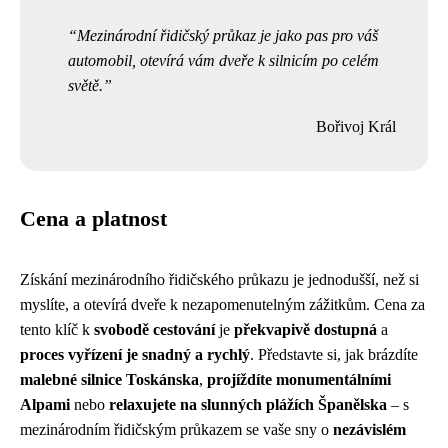
Mezinárodní řidičský průkaz je jako pas pro váš
automobil, otevírá vám dveře k silnicím po celém
světě.
Bořivoj Král
Cena a platnost
Získání mezinárodního řidičského průkazu je jednodušší, než si
myslíte, a otevírá dveře k nezapomenutelným zážitkům. Cena za
tento klíč k
svobodě cestování
je
překvapivě dostupná
a
proces vyřízení je snadný a rychlý
. Představte si, jak brázdíte
malebné silnice Toskánska
,
projíždíte monumentálními
Alpami
nebo
relaxujete na slunných plážích Španělska
– s
mezinárodním řidičským průkazem se vaše sny o
nezávislém