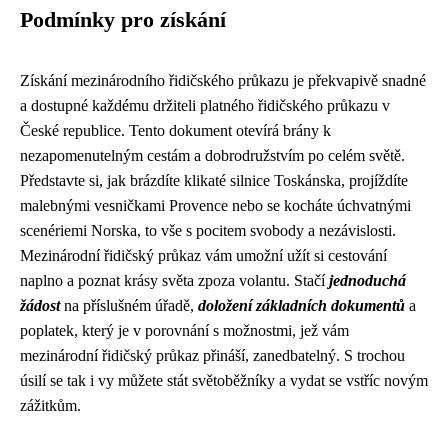
Podmínky pro získání
Získání mezinárodního řidičského průkazu je překvapivě snadné
a dostupné každému držiteli platného řidičského průkazu v
České republice. Tento dokument otevírá brány k
nezapomenutelným cestám a dobrodružstvím po celém světě.
Představte si, jak brázdíte klikaté silnice Toskánska, projíždíte
malebnými vesničkami Provence nebo se kocháte úchvatnými
scenériemi Norska, to vše s pocitem svobody a nezávislosti.
Mezinárodní řidičský průkaz vám umožní užít si cestování
naplno a poznat krásy světa zpoza volantu. Stačí
jednoduchá
žádost
na příslušném úřadě,
doložení základních dokumentů
a
poplatek, který je v porovnání s možnostmi, jež vám
mezinárodní řidičský průkaz přináší, zanedbatelný. S trochou
úsilí se tak i vy můžete stát světoběžníky a vydat se vstříc novým
zážitkům.