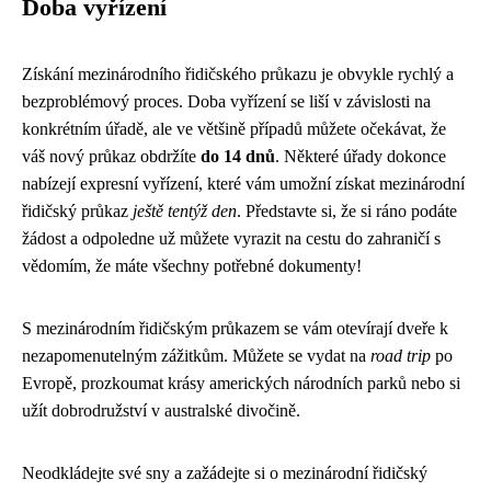
Doba vyřízení
Získání mezinárodního řidičského průkazu je obvykle rychlý a
bezproblémový proces. Doba vyřízení se liší v závislosti na
konkrétním úřadě, ale ve většině případů můžete očekávat, že
váš nový průkaz obdržíte
do 14 dnů
. Některé úřady dokonce
nabízejí expresní vyřízení, které vám umožní získat mezinárodní
řidičský průkaz
ještě tentýž den
. Představte si, že si ráno podáte
žádost a odpoledne už můžete vyrazit na cestu do zahraničí s
vědomím, že máte všechny potřebné dokumenty!
S mezinárodním řidičským průkazem se vám otevírají dveře k
nezapomenutelným zážitkům. Můžete se vydat na
road trip
po
Evropě, prozkoumat krásy amerických národních parků nebo si
užít dobrodružství v australské divočině.
Neodkládejte své sny a zažádejte si o mezinárodní řidičský