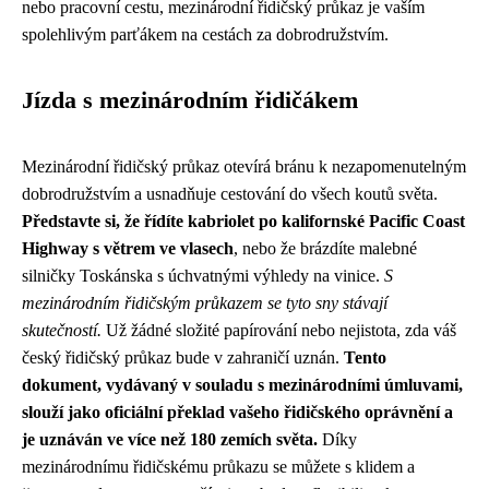
nebo pracovní cestu, mezinárodní řidičský průkaz je vaším
spolehlivým parťákem na cestách za dobrodružstvím.
Jízda s mezinárodním řidičákem
Mezinárodní řidičský průkaz otevírá bránu k nezapomenutelným
dobrodružstvím a usnadňuje cestování do všech koutů světa.
Představte si, že řídíte kabriolet po kalifornské Pacific Coast
Highway s větrem ve vlasech
, nebo že brázdíte malebné
silničky Toskánska s úchvatnými výhledy na vinice.
S
mezinárodním řidičským průkazem se tyto sny stávají
skutečností.
Už žádné složité papírování nebo nejistota, zda váš
český řidičský průkaz bude v zahraničí uznán.
Tento
dokument, vydávaný v souladu s mezinárodními úmluvami,
slouží jako oficiální překlad vašeho řidičského oprávnění a
je uznáván ve více než 180 zemích světa.
Díky
mezinárodnímu řidičskému průkazu se můžete s klidem a