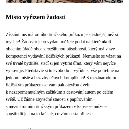
Místo vyřízení žádosti
Získání mezinárodního řidičského průkazu je snadnější, než si
myslíte! Žádost o jeho vydání můžete podat na kterémkoli
obecním úřadě obce s rozšířenou působností, který má v své
kompetenci vydávání řidičských průkazů. Nemusíte se vázat na
své trvalé bydliště, stačí si jen vybrat úřad, který vám nejvíce
vyhovuje. Představte si tu svobodu – vyřídit si vše potřebné na
jednom místě a bez zbytečných komplikací! S mezinárodním
řidičským průkazem se vám pak otevřou dveře
k nezapomenutelným zážitkům z cestování autem po celém
světě. Už žádné zbytečné starosti s papírováním –
s mezinárodním řidičským průkazem v kapse se můžete
soustředit jen na to krásné, co vám cesta přinese.