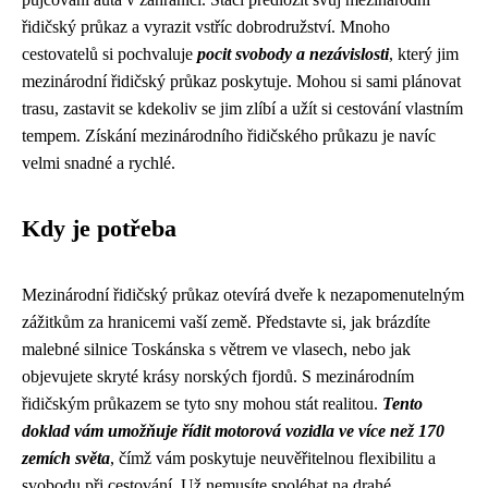
řidičský průkaz a vyrazit vstříc dobrodružství. Mnoho
cestovatelů si pochvaluje
pocit svobody a nezávislosti
, který jim
mezinárodní řidičský průkaz poskytuje. Mohou si sami plánovat
trasu, zastavit se kdekoliv se jim zlíbí a užít si cestování vlastním
tempem. Získání mezinárodního řidičského průkazu je navíc
velmi snadné a rychlé.
Kdy je potřeba
Mezinárodní řidičský průkaz otevírá dveře k nezapomenutelným
zážitkům za hranicemi vaší země. Představte si, jak brázdíte
malebné silnice Toskánska s větrem ve vlasech, nebo jak
objevujete skryté krásy norských fjordů. S mezinárodním
řidičským průkazem se tyto sny mohou stát realitou.
Tento
doklad vám umožňuje řídit motorová vozidla ve více než 170
zemích světa
, čímž vám poskytuje neuvěřitelnou flexibilitu a
svobodu při cestování. Už nemusíte spoléhat na drahé