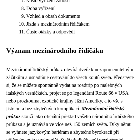
Místo vyřízení žádosti
Doba vyřízení
Vzhled a obsah dokumentu
Jízda s mezinárodním řidičákem
Časté otázky a odpovědi
Význam mezinárodního řidičáku
Mezinárodní řidičský průkaz otevírá dveře k nezapomenutelným
zážitkům a usnadňuje cestování do všech koutů světa. Představte
si, že se můžete spontánně vydat na roadtrip po malebných
italských vesničkách, projet se po legendární Route 66 v USA
nebo prozkoumat exotické krajiny Jižní Ameriky, a to vše s
jistotou a bez zbytečných komplikací.
Mezinárodní řidičský
průkaz
slouží jako oficiální překlad vašeho národního řidičského
průkazu a je uznáván ve více než 150 zemích světa. Díky němu
se vyhnete jazykovým bariérám a zbytečné byrokracii při
půjčování auta v zahraničí. Stačí předložit svůj mezinárodní