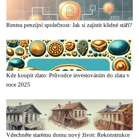
Rentea penzijní společnost: Jak si zajistit klidné stáří?
Kde koupit zlato: Průvodce investováním do zlata v
roce 2025
Vdechněte starému domu nový život: Rekonstrukce