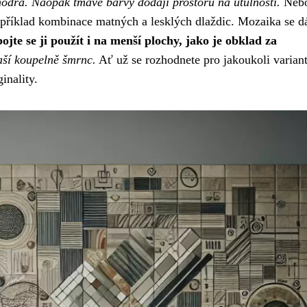
 modrá. Naopak tmavé barvy dodají prostoru na útulnosti.
Nebo
příklad kombinace matných a lesklých dlaždic. Mozaika se d
ojte se ji použít i na menší plochy, jako je obklad za
aší koupelně šmrnc.
Ať už se rozhodnete pro jakoukoli variant
inality.