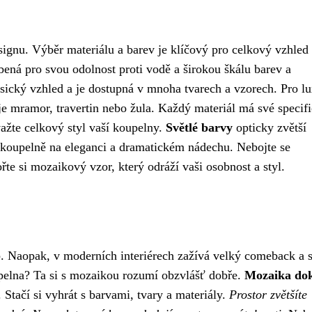
gnu. Výběr materiálu a barev je klíčový pro celkový vzhled
bená pro svou odolnost proti vodě a širokou škálu barev a
sický vzhled a je dostupná v mnoha tvarech a vzorech. Pro l
 je mramor, travertin nebo žula. Každý materiál má své specif
važte celkový styl vaší koupelny.
Světlé barvy
opticky zvětší
koupelně na eleganci a dramatickém nádechu. Nebojte se
e si mozaikový vzor, který odráží vaši osobnost a styl.
. Naopak, v moderních interiérech zažívá velký comeback a 
elna? Ta si s mozaikou rozumí obzvlášť dobře.
Mozaika dok
. Stačí si vyhrát s barvami, tvary a materiály.
Prostor zvětšíte