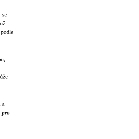
 se
 už
 podle
ou,
může
 a
u pro