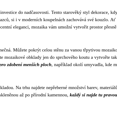
investice do nadčasovosti. Tento starověký styl dekorace, kdy
razců, si i v moderních koupelnách zachovává své kouzlo. Ať
ecentní eleganci, mozaika vám umožní vytvořit prostor přesně
nečná. Můžete pokrýt celou stěnu za vanou třpytivou mozaik
te mozaikové obklady jen do sprchového koutu a vytvořte tak
 pro zdobení menších ploch
, například okolí umyvadla, kde 
kladou. Na trhu najdete nepřeberné množství barev, materiálů
 skleněnou až po přírodní kamennou,
každý si najde tu pravo