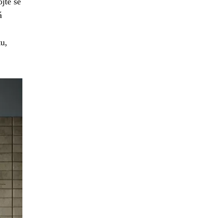
jte se
á
u,