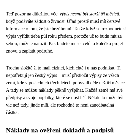
Teď pozor na důležitou věc:
výpis nesmí být starší tří měsíců
,
když podáváte žádost o živnost. Úřad prostě musí mít čerstvé
informace o tom, že jste bezúhonní. Takže když se rozhodnete si
výpis vyřídit třeba půl roku předem, protože už to budu mít za
sebou, můžete narazit. Pak budete muset celé to kolečko projet
znovu a zaplatit podruhé.
Trochu složitější to mají cizinci, kteří chtějí u nás podnikat. Ti
nepotřebují jen český výpis – musí předložit výpisy ze všech
zemí, kde v posledních třech letech pobývali déle než tři měsíce.
A tady se můžou náklady pěkně vyšplhat. Každá země má své
předpisy a svoje poplatky, které se dost liší. Někde to může být
víc než tady, jinde míň, ale rozhodně to není zanedbatelná
částka.
Náklady na ověření dokladů a podpisů