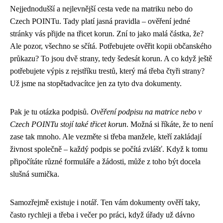
Nejjednodušší a nejlevnější cesta vede na matriku nebo do
Czech POINTu. Tady platí jasná pravidla – ověření jedné
stránky vás přijde na třicet korun. Zní to jako malá částka, že?
Ale pozor, všechno se sčítá. Potřebujete ověřit kopii občanského
průkazu? To jsou dvě strany, tedy šedesát korun. A co když ještě
potřebujete výpis z rejstříku trestů, který má třeba čtyři strany?
Už jsme na stopětadvacítce jen za tyto dva dokumenty.
Pak je tu otázka podpisů.
Ověření podpisu na matrice nebo v
Czech POINTu stojí také třicet korun
. Možná si říkáte, že to není
zase tak mnoho. Ale vezměte si třeba manžele, kteří zakládají
živnost společně – každý podpis se počítá zvlášť. Když k tomu
připočítáte různé formuláře a žádosti, může z toho být docela
slušná sumička.
Samozřejmě existuje i notář. Ten vám dokumenty ověří taky,
často rychleji a třeba i večer po práci, když úřady už dávno