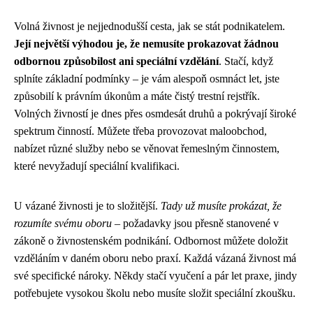
Volná živnost je nejjednodušší cesta, jak se stát podnikatelem.
Její největší výhodou je, že nemusíte prokazovat žádnou
odbornou způsobilost ani speciální vzdělání
. Stačí, když
splníte základní podmínky – je vám alespoň osmnáct let, jste
způsobilí k právním úkonům a máte čistý trestní rejstřík.
Volných živností je dnes přes osmdesát druhů a pokrývají široké
spektrum činností. Můžete třeba provozovat maloobchod,
nabízet různé služby nebo se věnovat řemeslným činnostem,
které nevyžadují speciální kvalifikaci.
U vázané živnosti je to složitější.
Tady už musíte prokázat, že
rozumíte svému oboru
– požadavky jsou přesně stanovené v
zákoně o živnostenském podnikání. Odbornost můžete doložit
vzděláním v daném oboru nebo praxí. Každá vázaná živnost má
své specifické nároky. Někdy stačí vyučení a pár let praxe, jindy
potřebujete vysokou školu nebo musíte složit speciální zkoušku.