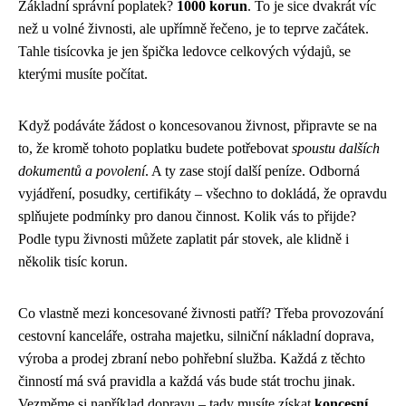
Základní správní poplatek?
1000 korun
. To je sice dvakrát víc
než u volné živnosti, ale upřímně řečeno, je to teprve začátek.
Tahle tisícovka je jen špička ledovce celkových výdajů, se
kterými musíte počítat.
Když podáváte žádost o koncesovanou živnost, připravte se na
to, že kromě tohoto poplatku budete potřebovat
spoustu dalších
dokumentů a povolení
. A ty zase stojí další peníze. Odborná
vyjádření, posudky, certifikáty – všechno to dokládá, že opravdu
splňujete podmínky pro danou činnost. Kolik vás to přijde?
Podle typu živnosti můžete zaplatit pár stovek, ale klidně i
několik tisíc korun.
Co vlastně mezi koncesované živnosti patří? Třeba provozování
cestovní kanceláře, ostraha majetku, silniční nákladní doprava,
výroba a prodej zbraní nebo pohřební služba. Každá z těchto
činností má svá pravidla a každá vás bude stát trochu jinak.
Vezměme si například dopravu – tady musíte získat
koncesní