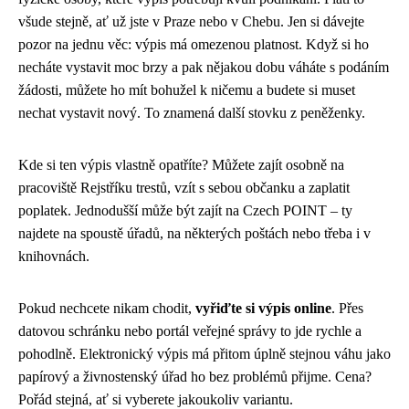
všude stejně, ať už jste v Praze nebo v Chebu. Jen si dávejte
pozor na jednu věc: výpis má omezenou platnost. Když si ho
necháte vystavit moc brzy a pak nějakou dobu váháte s podáním
žádosti, můžete ho mít bohužel k ničemu a budete si muset
nechat vystavit nový. To znamená další stovku z peněženky.
Kde si ten výpis vlastně opatříte? Můžete zajít osobně na
pracoviště Rejstříku trestů, vzít s sebou občanku a zaplatit
poplatek. Jednodušší může být zajít na Czech POINT – ty
najdete na spoustě úřadů, na některých poštách nebo třeba i v
knihovnách.
Pokud nechcete nikam chodit,
vyřiďte si výpis online
. Přes
datovou schránku nebo portál veřejné správy to jde rychle a
pohodlně. Elektronický výpis má přitom úplně stejnou váhu jako
papírový a živnostenský úřad ho bez problémů přijme. Cena?
Pořád stejná, ať si vyberete jakoukoliv variantu.