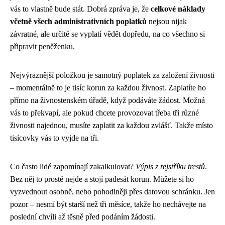
vás to vlastně bude stát. Dobrá zpráva je, že
celkové náklady
včetně všech administrativních poplatků
nejsou nijak
závratné, ale určitě se vyplatí vědět dopředu, na co všechno si
připravit peněženku.
Nejvýraznější položkou je samotný poplatek za založení živnosti
– momentálně to je tisíc korun za každou živnost. Zaplatíte ho
přímo na živnostenském úřadě, když podáváte žádost. Možná
vás to překvapí, ale pokud chcete provozovat třeba tři různé
živnosti najednou, musíte zaplatit za každou zvlášť. Takže místo
tisícovky vás to vyjde na tři.
Co často lidé zapomínají zakalkulovat?
Výpis z rejstříku trestů
.
Bez něj to prostě nejde a stojí padesát korun. Můžete si ho
vyzvednout osobně, nebo pohodlněji přes datovou schránku. Jen
pozor – nesmí být starší než tři měsíce, takže ho nechávejte na
poslední chvíli až těsně před podáním žádosti.