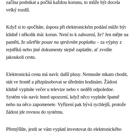
začína podnikat a počítá každou korunu, to může být docela
velký rozdíl.
Když si to spočítáte, úspora při elektronickém podání může být
klidně i několik tisíc korun. Není to k zahození, že? Jen mějte na
paměti, že
ušetříte pouze na správním poplatku
– za výpisy z
rejstříků nebo jiné dokumenty stejně zaplatíte, ať zvolíte
jakoukoli cestu.
Elektronická cesta má navíc další plusy. Nemusíte nikam chodit,
stát ve frontě a přizpůsobovat se úředním hodinám. Žádost
klidně vyplníte večer u televize nebo v neděli odpoledne.
Systém vás navíc hned upozorní, když něco vyplníte špatně
nebo na něco zapomenete. Vyřízení pak bývá rychlejší, protože
žádost jde rovnou do systému.
Přemýšlíte, jestli se vám vyplatí investovat do elektronického