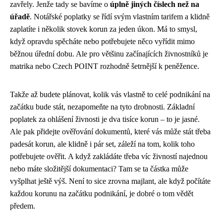
zavřely. Jenže tady se bavíme o
úplně jiných číslech než na
úřadě
. Notářské poplatky se řídí svým vlastním tarifem a klidně
zaplatíte i několik stovek korun za jeden úkon. Má to smysl,
když opravdu spěcháte nebo potřebujete něco vyřídit mimo
běžnou úřední dobu. Ale pro většinu začínajících živnostníků je
matrika nebo Czech POINT rozhodně šetrnější k peněžence.
Takže až budete plánovat, kolik vás vlastně to celé podnikání na
začátku bude stát, nezapomeňte na tyto drobnosti. Základní
poplatek za ohlášení živnosti je dva tisíce korun – to je jasné.
Ale pak přidejte ověřování dokumentů, které vás může stát třeba
padesát korun, ale klidně i pár set, záleží na tom, kolik toho
potřebujete ověřit. A když zakládáte třeba víc živností najednou
nebo máte složitější dokumentaci? Tam se ta částka může
vyšplhat ještě výš. Není to sice zrovna majlant, ale když počítáte
každou korunu na začátku podnikání, je dobré o tom vědět
předem.