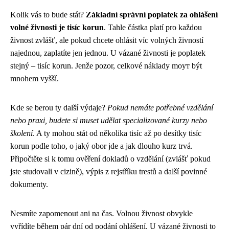
Kolik vás to bude stát?
Základní správní poplatek za ohlášení
volné živnosti je tisíc korun
. Tahle částka platí pro každou
živnost zvlášť, ale pokud chcete ohlásit víc volných živností
najednou, zaplatíte jen jednou. U vázané živnosti je poplatek
stejný – tisíc korun. Jenže pozor, celkové náklady moут být
mnohem vyšší.
Kde se berou ty další výdaje?
Pokud nemáte potřebné vzdělání
nebo praxi, budete si muset udělat specializované kurzy nebo
školení
. A ty mohou stát od několika tisíc až po desítky tisíc
korun podle toho, o jaký obor jde a jak dlouho kurz trvá.
Připočtěte si k tomu ověření dokladů o vzdělání (zvlášť pokud
jste studovali v cizině), výpis z rejstříku trestů a další povinné
dokumenty.
Nesmíte zapomenout ani na čas. Volnou živnost obvykle
vyřídíte během pár dní od podání ohlášení. U vázané živnosti to