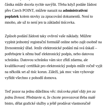
částka může docela rychle navýšit. Třeba když podáte žádost
přes Czech POINT, můžete narazit na
administrativní
poplatek
kolem stovky za zpracování dokumentů. Není to
mnoho, ale už to není jen ta základní tisícovka.
Způsob podání žádosti taky ovlivní vaše náklady. Můžete
vyplnit jednotný registrační formulář online nebo zajít osobně na
živnostenský úřad. Jenže elektronické podání má svá úskalí –
potřebujete k němu buď elektronický podpis, nebo datovou
schránku. Datovou schránku vám sice zřídí zdarma, ale
kvalifikovaný certifikát pro elektronický podpis může ročně vyjít
na několik set až tisíc korun. Záleží, jak moc vám vyhovuje
vyřídit všechno z pohodlí domova.
Teď pozor na jednu důležitou věc:
tisícovka platí vždy jen za
jednu živnost
. Představte si, že chcete provozovat třeba malé
bistro, dělat grafické služby a ještě prodávat vlastnoručně