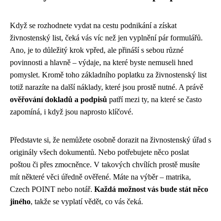
Když se rozhodnete vydat na cestu podnikání a získat
živnostenský list, čeká vás víc než jen vyplnění pár formulářů.
Ano, je to důležitý krok vpřed, ale přináší s sebou různé
povinnosti a hlavně – výdaje, na které byste nemuseli hned
pomyslet. Kromě toho základního poplatku za živnostenský list
totiž narazíte na další náklady, které jsou prostě nutné. A právě
ověřování dokladů a podpisů
patří mezi ty, na které se často
zapomíná, i když jsou naprosto klíčové.
Představte si, že nemůžete osobně dorazit na živnostenský úřad s
originály všech dokumentů. Nebo potřebujete něco poslat
poštou či přes zmocněnce. V takových chvílích prostě musíte
mít některé věci úředně ověřené. Máte na výběr – matrika,
Czech POINT nebo notář.
Každá možnost vás bude stát něco
jiného
, takže se vyplatí vědět, co vás čeká.