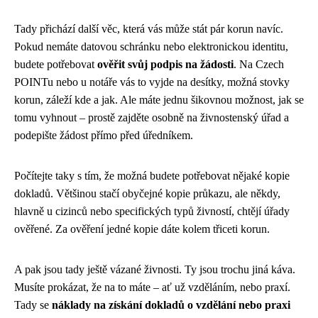
Tady přichází další věc, která vás může stát pár korun navíc.
Pokud nemáte datovou schránku nebo elektronickou identitu,
budete potřebovat
ověřit svůj podpis na žádosti
. Na Czech
POINTu nebo u notáře vás to vyjde na desítky, možná stovky
korun, záleží kde a jak. Ale máte jednu šikovnou možnost, jak se
tomu vyhnout – prostě zajděte osobně na živnostenský úřad a
podepište žádost přímo před úředníkem.
Počítejte taky s tím, že možná budete potřebovat nějaké kopie
dokladů. Většinou stačí obyčejné kopie průkazu, ale někdy,
hlavně u cizinců nebo specifických typů živností, chtějí úřady
ověřené. Za ověření jedné kopie dáte kolem třiceti korun.
A pak jsou tady ještě vázané živnosti. Ty jsou trochu jiná káva.
Musíte prokázat, že na to máte – ať už vzděláním, nebo praxí.
Tady se
náklady na získání dokladů o vzdělání nebo praxi