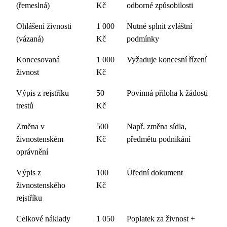
(řemeslná)
Kč
odborné způsobilosti
Ohlášení živnosti
1 000
Nutné splnit zvláštní
(vázaná)
Kč
podmínky
Koncesovaná
1 000
Vyžaduje koncesní řízení
živnost
Kč
Výpis z rejstříku
50
Povinná příloha k žádosti
trestů
Kč
Změna v
500
Např. změna sídla,
živnostenském
Kč
předmětu podnikání
oprávnění
Výpis z
100
Úřední dokument
živnostenského
Kč
rejstříku
Celkové náklady
1 050
Poplatek za živnost +