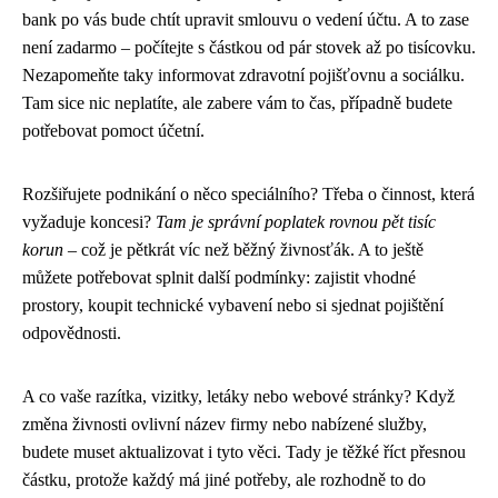
bank po vás bude chtít upravit smlouvu o vedení účtu. A to zase
není zadarmo – počítejte s částkou od pár stovek až po tisícovku.
Nezapomeňte taky informovat zdravotní pojišťovnu a sociálku.
Tam sice nic neplatíte, ale zabere vám to čas, případně budete
potřebovat pomoct účetní.
Rozšiřujete podnikání o něco speciálního? Třeba o činnost, která
vyžaduje koncesi?
Tam je správní poplatek rovnou pět tisíc
korun
– což je pětkrát víc než běžný živnosťák. A to ještě
můžete potřebovat splnit další podmínky: zajistit vhodné
prostory, koupit technické vybavení nebo si sjednat pojištění
odpovědnosti.
A co vaše razítka, vizitky, letáky nebo webové stránky? Když
změna živnosti ovlivní název firmy nebo nabízené služby,
budete muset aktualizovat i tyto věci. Tady je těžké říct přesnou
částku, protože každý má jiné potřeby, ale rozhodně to do