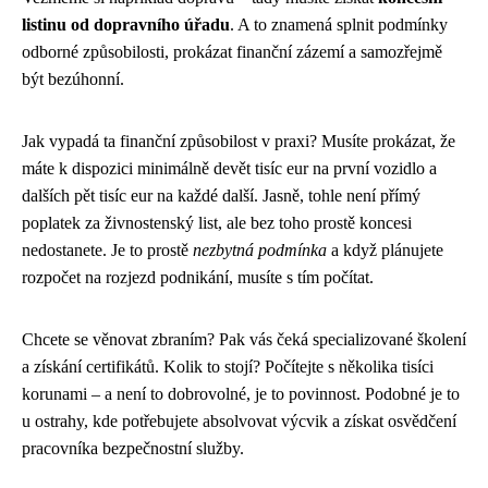
listinu od dopravního úřadu
. A to znamená splnit podmínky
odborné způsobilosti, prokázat finanční zázemí a samozřejmě
být bezúhonní.
Jak vypadá ta finanční způsobilost v praxi? Musíte prokázat, že
máte k dispozici minimálně devět tisíc eur na první vozidlo a
dalších pět tisíc eur na každé další. Jasně, tohle není přímý
poplatek za živnostenský list, ale bez toho prostě koncesi
nedostanete. Je to prostě
nezbytná podmínka
a když plánujete
rozpočet na rozjezd podnikání, musíte s tím počítat.
Chcete se věnovat zbraním? Pak vás čeká specializované školení
a získání certifikátů. Kolik to stojí? Počítejte s několika tisíci
korunami – a není to dobrovolné, je to povinnost. Podobné je to
u ostrahy, kde potřebujete absolvovat výcvik a získat osvědčení
pracovníka bezpečnostní služby.