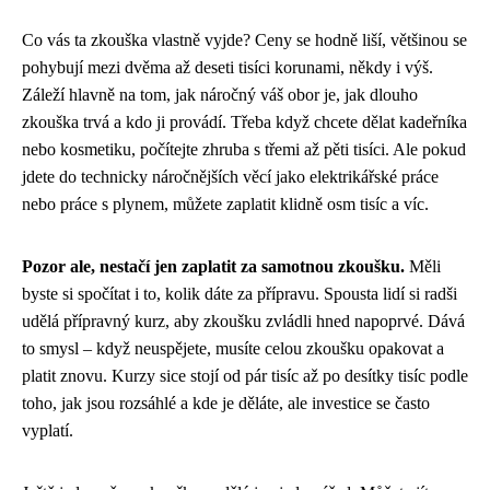
Co vás ta zkouška vlastně vyjde? Ceny se hodně liší, většinou se
pohybují mezi dvěma až deseti tisíci korunami, někdy i výš.
Záleží hlavně na tom, jak náročný váš obor je, jak dlouho
zkouška trvá a kdo ji provádí. Třeba když chcete dělat kadeřníka
nebo kosmetiku, počítejte zhruba s třemi až pěti tisíci. Ale pokud
jdete do technicky náročnějších věcí jako elektrikářské práce
nebo práce s plynem, můžete zaplatit klidně osm tisíc a víc.
Pozor ale, nestačí jen zaplatit za samotnou zkoušku.
Měli
byste si spočítat i to, kolik dáte za přípravu. Spousta lidí si radši
udělá přípravný kurz, aby zkoušku zvládli hned napoprvé. Dává
to smysl – když neuspějete, musíte celou zkoušku opakovat a
platit znovu. Kurzy sice stojí od pár tisíc až po desítky tisíc podle
toho, jak jsou rozsáhlé a kde je děláte, ale investice se často
vyplatí.