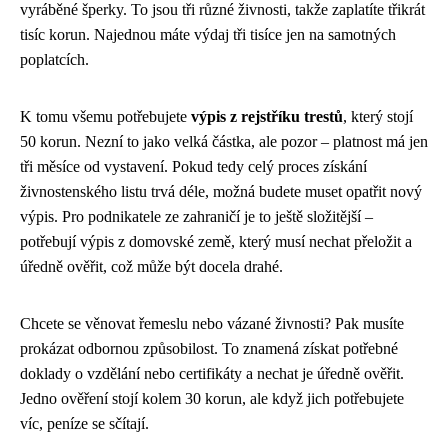
vyráběné šperky. To jsou tři různé živnosti, takže zaplatíte třikrát
tisíc korun. Najednou máte výdaj tři tisíce jen na samotných
poplatcích.
K tomu všemu potřebujete
výpis z rejstříku trestů
, který stojí
50 korun. Nezní to jako velká částka, ale pozor – platnost má jen
tři měsíce od vystavení. Pokud tedy celý proces získání
živnostenského listu trvá déle, možná budete muset opatřit nový
výpis. Pro podnikatele ze zahraničí je to ještě složitější –
potřebují výpis z domovské země, který musí nechat přeložit a
úředně ověřit, což může být docela drahé.
Chcete se věnovat řemeslu nebo vázané živnosti? Pak musíte
prokázat odbornou způsobilost. To znamená získat potřebné
doklady o vzdělání nebo certifikáty a nechat je úředně ověřit.
Jedno ověření stojí kolem 30 korun, ale když jich potřebujete
víc, peníze se sčítají.