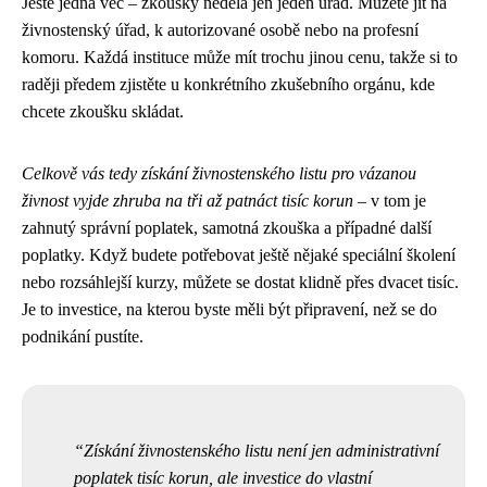
Ještě jedna věc – zkoušky nedělá jen jeden úřad. Můžete jít na
živnostenský úřad, k autorizované osobě nebo na profesní
komoru. Každá instituce může mít trochu jinou cenu, takže si to
raději předem zjistěte u konkrétního zkušebního orgánu, kde
chcete zkoušku skládat.
Celkově vás tedy získání živnostenského listu pro vázanou
živnost vyjde zhruba na tři až patnáct tisíc korun
– v tom je
zahnutý správní poplatek, samotná zkouška a případné další
poplatky. Když budete potřebovat ještě nějaké speciální školení
nebo rozsáhlejší kurzy, můžete se dostat klidně přes dvacet tisíc.
Je to investice, na kterou byste měli být připravení, než se do
podnikání pustíte.
Získání živnostenského listu není jen administrativní
poplatek tisíc korun, ale investice do vlastní