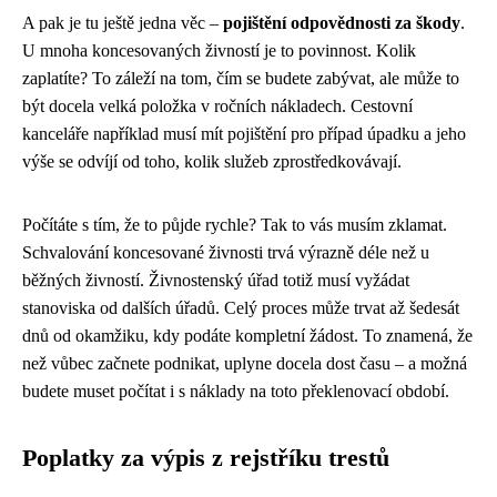
A pak je tu ještě jedna věc –
pojištění odpovědnosti za škody
.
U mnoha koncesovaných živností je to povinnost. Kolik
zaplatíte? To záleží na tom, čím se budete zabývat, ale může to
být docela velká položka v ročních nákladech. Cestovní
kanceláře například musí mít pojištění pro případ úpadku a jeho
výše se odvíjí od toho, kolik služeb zprostředkovávají.
Počítáte s tím, že to půjde rychle? Tak to vás musím zklamat.
Schvalování koncesované živnosti trvá výrazně déle než u
běžných živností. Živnostenský úřad totiž musí vyžádat
stanoviska od dalších úřadů. Celý proces může trvat až šedesát
dnů od okamžiku, kdy podáte kompletní žádost. To znamená, že
než vůbec začnete podnikat, uplyne docela dost času – a možná
budete muset počítat i s náklady na toto překlenovací období.
Poplatky za výpis z rejstříku trestů