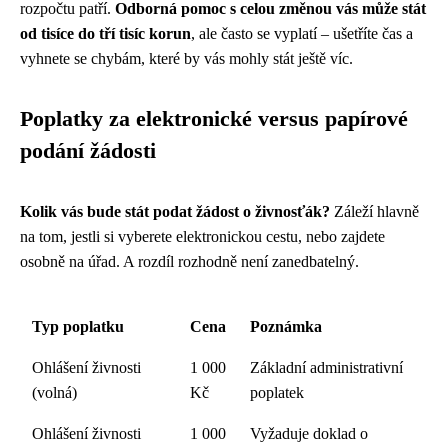
rozpočtu patří.
Odborná pomoc s celou změnou vás může stát
od tisíce do tří tisíc korun
, ale často se vyplatí – ušetříte čas a
vyhnete se chybám, které by vás mohly stát ještě víc.
Poplatky za elektronické versus papírové
podání žádosti
Kolik vás bude stát podat žádost o živnosťák?
Záleží hlavně
na tom, jestli si vyberete elektronickou cestu, nebo zajdete
osobně na úřad. A rozdíl rozhodně není zanedbatelný.
Typ poplatku
Cena
Poznámka
Ohlášení živnosti
1 000
Základní administrativní
(volná)
Kč
poplatek
Ohlášení živnosti
1 000
Vyžaduje doklad o