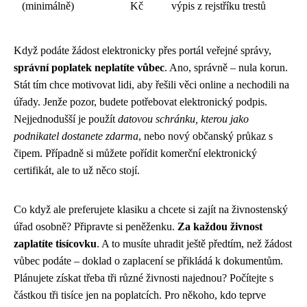
(minimálně)
Kč
výpis z rejstříku trestů
Když podáte žádost elektronicky přes portál veřejné správy,
správní poplatek neplatíte vůbec
. Ano, správně – nula korun.
Stát tím chce motivovat lidi, aby řešili věci online a nechodili na
úřady. Jenže pozor, budete potřebovat elektronický podpis.
Nejjednodušší je použít
datovou schránku, kterou jako
podnikatel dostanete zdarma
, nebo nový občanský průkaz s
čipem. Případně si můžete pořídit komerční elektronický
certifikát, ale to už něco stojí.
Co když ale preferujete klasiku a chcete si zajít na živnostenský
úřad osobně? Připravte si peněženku.
Za každou živnost
zaplatíte tisícovku
. A to musíte uhradit ještě předtím, než žádost
vůbec podáte – doklad o zaplacení se přikládá k dokumentům.
Plánujete získat třeba tři různé živnosti najednou? Počítejte s
částkou tři tisíce jen na poplatcích. Pro někoho, kdo teprve