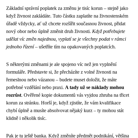
Základní správní poplatek za změnu je tisíc korun – stejně jako
když živnost zakládáte. Tuto částku zaplatíte na živnostenském
úřadě vždycky, ať už chcete rozšířit současnou živnost, přidat
nový obor nebo úplně změnit druh živnosti.
Když potřebujete
udělat víc změn najednou, vyplatí se je všechny podat v rámci
jednoho řízení
– ušetříte tím na opakovaných poplatcích.
S některými změnami je ale spojeno víc než jen vyplnění
formuláře. Představte si, že přecházíte z volné živnosti na
řemeslnou nebo vázanou – budete muset doložit, že máte
potřebné vzdělání nebo praxi.
A tady už se náklady mohou
rozrůst
. Ověřené kopie dokumentů vás vyjdou zhruba na třicet
korun za stránku. Horší je, když zjistíte, že vám kvalifikace
chybí úplně a musíte absolvovat nějaký kurz – ty mohou stát
klidně i několik tisíc.
Pak je tu ještě banka. Když změníte předmět podnikání, většina