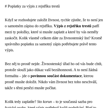
# Poplatky za výpis z rejstříku trestů
Když se rozhodujete založit živnost, rychle zjistíte, že to není jen
o samotném zápisu do rejstříku.
Výpis z rejstříku trestů
patří
mezi ty položky, které si musíte zaplatit a které by vás neměly
zaskočit. Kolik vlastně celkem dáte za živnostenský list? Kromě
správního poplatku za samotný zápis potřebujete právě tento
výpis.
Bez něj to prostě nejde. Živnostenský úřad ho od vás bude chtít,
protože slouží jako důkaz vaší bezúhonnosti. A to není žádná
formalita – jde o
povinnou součást dokumentace
, kterou
prostě musíte doložit. Nikdo vám živnost bez toho neschválí,
takže s těmi penězi musíte počítat.
Kolik tedy zaplatíte?
Sto korun
– to je současná sazba pro
fyzické osoby, které výpis potřebují kvůli podnikání. Platí to