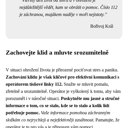
Vteřiny dělí život od smrti a v ohrožení je
nejdůležitější vědět, kam se obrátit o pomoc. Číslo 112
je záchranou, majákem naděje v moři nejistoty.
Bořivoj Král
Zachovejte klid a mluvte srozumitelně
V situaci ohrožení života je přirozené pociťovat stres a paniku.
Zachování klidu je však klíčové pro efektivní komunikaci s
operátorem tísňové linky 112.
Snažte se mluvit pomalu,
zřetelně a srozumitelně. Operátor je vyškolený k tomu, aby vám
porozuměl i v náročné situaci.
Poskytněte mu jasné a stručné
informace o tom, co se stalo, kde se to stalo a kolik lidí
potřebuje pomoc.
Vaše informace pomohou záchranným
složkám co nejrychleji a nejefektivněji zasáhnout.
Pamatujte, že
operátor je tu pro vás a je připraven vám pomoci.