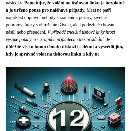
následky.
Pamatujte, že volání na tísňovou linku je bezplatné
a je určeno pouze pro naléhavé případy.
Mezi ně patří
například dopravní nehody s zraněním, požáry, živelné
pohromy, úrazy s ohrožením života, ale i podezřelé chování,
násilí nebo přepadení.
V případě zneužití tísňové linky hrozí
vysoké pokuty, a v krajních případech i trestní stíhání.
Je
důležité vést o tomto tématu diskuzi i s dětmi a vysvětlit jim,
kdy je správné volat na tísňovou linku a kdy ne.