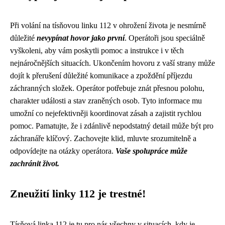
Při volání na tísňovou linku 112 v ohrožení života je nesmírně
důležité
nevypínat hovor jako první
. Operátoři jsou speciálně
vyškoleni, aby vám poskytli pomoc a instrukce i v těch
nejnáročnějších situacích. Ukončením hovoru z vaší strany může
dojít k přerušení důležité komunikace a zpoždění příjezdu
záchranných složek. Operátor potřebuje znát přesnou polohu,
charakter události a stav zraněných osob. Tyto informace mu
umožní co nejefektivněji koordinovat zásah a zajistit rychlou
pomoc. Pamatujte, že i zdánlivě nepodstatný detail může být pro
záchranáře klíčový. Zachovejte klid, mluvte srozumitelně a
odpovídejte na otázky operátora.
Vaše spolupráce může
zachránit život.
Zneužití linky 112 je trestné!
Tísňová linka 112 je tu pro nás všechny v situacích, kdy je