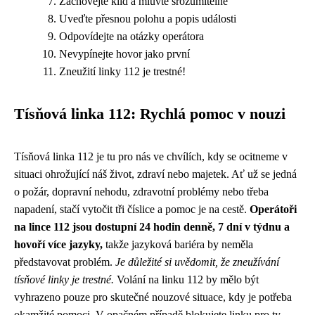
Zachovejte klid a mluvte srozumitelně
Uveďte přesnou polohu a popis události
Odpovídejte na otázky operátora
Nevypínejte hovor jako první
Zneužití linky 112 je trestné!
Tísňová linka 112: Rychlá pomoc v nouzi
Tísňová linka 112 je tu pro nás ve chvílích, kdy se ocitneme v
situaci ohrožující náš život, zdraví nebo majetek. Ať už se jedná
o požár, dopravní nehodu, zdravotní problémy nebo třeba
napadení, stačí vytočit tři číslice a pomoc je na cestě.
Operátoři
na lince 112 jsou dostupní 24 hodin denně, 7 dní v týdnu a
hovoří více jazyky,
takže jazyková bariéra by neměla
představovat problém.
Je důležité si uvědomit, že zneužívání
tísňové linky je trestné.
Volání na linku 112 by mělo být
vyhrazeno pouze pro skutečné nouzové situace, kdy je potřeba
okamžité pomoci. V opačném případě blokujete linku pro ty,