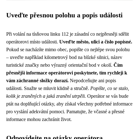
Uveďte přesnou polohu a popis události
Při volání na tísňovou linku 112 je zásadní co nejpřesněji sdělit
operátorovi místo události.
Uveďte město, ulici a číslo popisné.
Pokud se nacházíte mimo obec, popište co nejlépe svou polohu
– uveďte například kilometrový bod na blízké silnici, název
turistické značky nebo výrazný orientační bod v okolí.
Čím
přesnější informace operátorovi poskytnete, tím rychleji k
vám záchranné složky dorazí.
Nepodceňujte ani popis
události. Snažte se mluvit klidně a stručně.
Popište, co se stalo,
kolik je zraněných a jaká zranění utrpěli.
Operátor se vás bude
ptát na doplňující otázky, aby získal všechny potřebné informace
pro vyslání adekvátní pomoci. Pamatujte, že včasné a přesné
informace mohou zachránit život.
Odpovídejte na otázky operátora