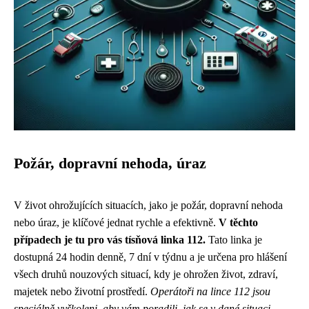
Požár, dopravní nehoda, úraz
V život ohrožujících situacích, jako je požár, dopravní nehoda
nebo úraz, je klíčové jednat rychle a efektivně.
V těchto
případech je tu pro vás tísňová linka 112.
Tato linka je
dostupná 24 hodin denně, 7 dní v týdnu a je určena pro hlášení
všech druhů nouzových situací, kdy je ohrožen život, zdraví,
majetek nebo životní prostředí.
Operátoři na lince 112 jsou
speciálně vyškoleni, aby vám poradili, jak se v dané situaci