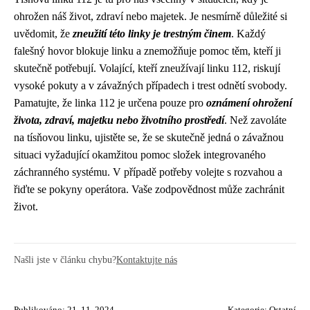
ohrožen náš život, zdraví nebo majetek. Je nesmírně důležité si
uvědomit, že
zneužití této linky je trestným činem
. Každý
falešný hovor blokuje linku a znemožňuje pomoc těm, kteří ji
skutečně potřebují. Volající, kteří zneužívají linku 112, riskují
vysoké pokuty a v závažných případech i trest odnětí svobody.
Pamatujte, že linka 112 je určena pouze pro
oznámení ohrožení
života, zdraví, majetku nebo životního prostředí
. Než zavoláte
na tísňovou linku, ujistěte se, že se skutečně jedná o závažnou
situaci vyžadující okamžitou pomoc složek integrovaného
záchranného systému. V případě potřeby volejte s rozvahou a
řiďte se pokyny operátora. Vaše zodpovědnost může zachránit
život.
Našli jste v článku chybu?
Kontaktujte nás