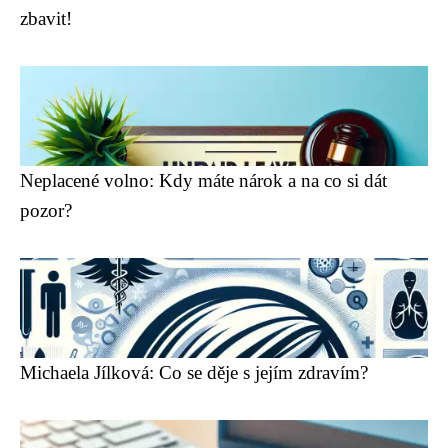
zbavit!
Neplacené volno: Kdy máte nárok a na co si dát
pozor?
Michaela Jílková: Co se děje s jejím zdravím?