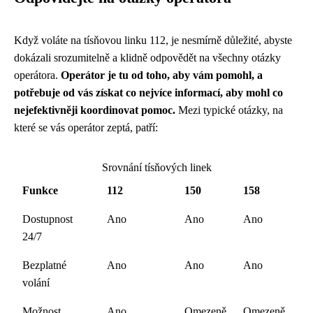
Když voláte na tísňovou linku 112, je nesmírně důležité, abyste
dokázali srozumitelně a klidně odpovědět na všechny otázky
operátora.
Operátor je tu od toho, aby vám pomohl, a
potřebuje od vás získat co nejvíce informací, aby mohl co
nejefektivněji koordinovat pomoc.
Mezi typické otázky, na
které se vás operátor zeptá, patří:
Srovnání tísňových linek
Funkce
112
150
158
Dostupnost
Ano
Ano
Ano
24/7
Bezplatné
Ano
Ano
Ano
volání
Možnost
Ano
Omezeně
Omezeně