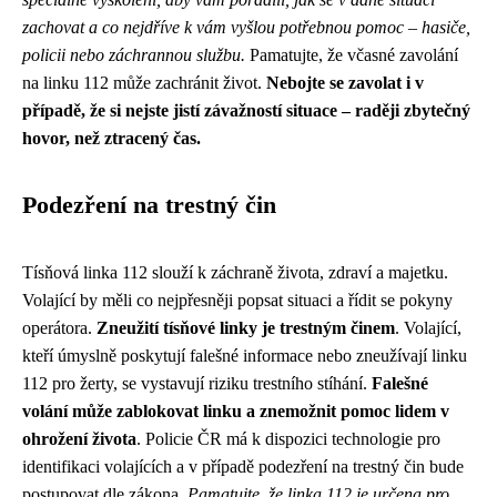
zachovat a co nejdříve k vám vyšlou potřebnou pomoc – hasiče,
policii nebo záchrannou službu.
Pamatujte, že včasné zavolání
na linku 112 může zachránit život.
Nebojte se zavolat i v
případě, že si nejste jistí závažností situace – raději zbytečný
hovor, než ztracený čas.
Podezření na trestný čin
Tísňová linka 112 slouží k záchraně života, zdraví a majetku.
Volající by měli co nejpřesněji popsat situaci a řídit se pokyny
operátora.
Zneužití tísňové linky je trestným činem
. Volající,
kteří úmyslně poskytují falešné informace nebo zneužívají linku
112 pro žerty, se vystavují riziku trestního stíhání.
Falešné
volání může zablokovat linku a znemožnit pomoc lidem v
ohrožení života
. Policie ČR má k dispozici technologie pro
identifikaci volajících a v případě podezření na trestný čin bude
postupovat dle zákona.
Pamatujte, že linka 112 je určena pro